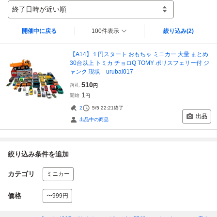
終了日時が近い順
開催中に戻る
100件表示
絞り込み
(2)
【A14】１円スタート おもちゃ ミニカー 大量 まとめ
30台以上 トミカ チョロQ TOMY ポリスフェリー付 ジ
ャンク 現状 urubai017
510
落札
円
1
開始
円
2
5/5 22:21
終了
出品
出品中の商品
絞り込み条件を追加
カテゴリ
ミニカー
価格
〜999円