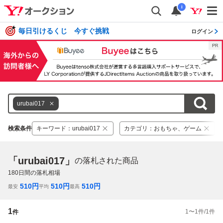
i
毎日引けるくじ 今すぐ挑戦
ログイン
urubai017
検索条件
キーワード
：
urubai017
カテゴリ
：
おもちゃ、ゲーム
「urubai017」
の落札された商品
180
日間の落札相場
510
円
510
円
510
円
最安
平均
最高
1
1
〜
1
件/
1
件
件