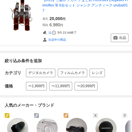
imoflex 等 6台セット ジャンク アンティーク urubai01
7
20,000
落札
円
6,980
開始
円
11
5/5 22:44
終了
出品
出品中の商品
絞り込み条件を追加
カテゴリ
デジタルカメラ
フィルムカメラ
レンズ
価格
〜1,999円
〜11,999円
〜20,999円
人気のメーカー・ブランド
1
2
3
4
5