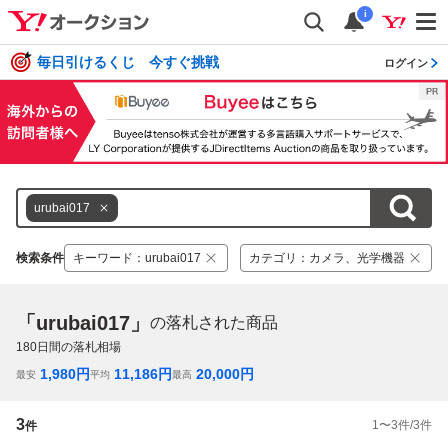
i
毎日引けるくじ 今すぐ挑戦
ログイン
urubai017
検索条件
キーワード
：
urubai017
カテゴリ
：
カメラ、光学機器
「urubai017」
の落札された商品
180
日間の落札相場
1,980
円
11,186
円
20,000
円
最安
平均
最高
3
1
〜
3
件/
3
件
件