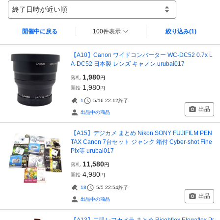
終了日時が近い順
開催中に戻る
100件表示
絞り込み
(1)
【A10】Canon ワイドコンバーター WC-DC52 0.7x L
A-DC52 日本製 レンズ キャノン urubai017
1,980
落札
円
1,980
開始
円
1
5/16 22:12
終了
出品
出品中の商品
【A15】デジカメ まとめ Nikon SONY FUJIFILM PEN
TAX Canon 7台セット ジャンク 箱付 Cyber-shot Fine
Pix等 urubai017
11,580
落札
円
4,980
開始
円
18
5/5 22:54
終了
出品
出品中の商品
【A13】二眼レフカメラ まとめ Ricohflex Elegaflex Pr