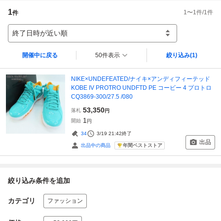
1
1
〜
1
件/
1
件
件
終了日時が近い順
開催中に戻る
50件表示
絞り込み
(1)
NIKE×UNDEFEATED/ナイキ×アンディフィーテッド
KOBE IV PROTRO UNDFTD PE コービー 4 プロトロ
CQ3869-300/27.5 /080
53,350
落札
円
1
開始
円
34
3/19 21:42
終了
出品
年間ベストストア
出品中の商品
絞り込み条件を追加
カテゴリ
ファッション