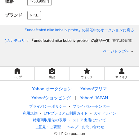
価格
〜53,999円
ブランド
NIKE
「undefeated nike kobe iv protro」
の開催中のオークションに戻る
べてのカテゴリ
「undefeated nike kobe iv protro」の商品一覧
（終了180日間）
ページトップへ
トップ
出品
ウォッチ
マイオク
Yahoo!オークション
Yahoo!フリマ
Yahoo!ショッピング
Yahoo! JAPAN
プライバシーポリシー
プライバシーセンター
利用規約
LYPプレミアム利用ガイド
ガイドライン
特定商取引法の表示
ストア出店について
ご意見・ご要望
ヘルプ・お問い合わせ
© LY Corporation