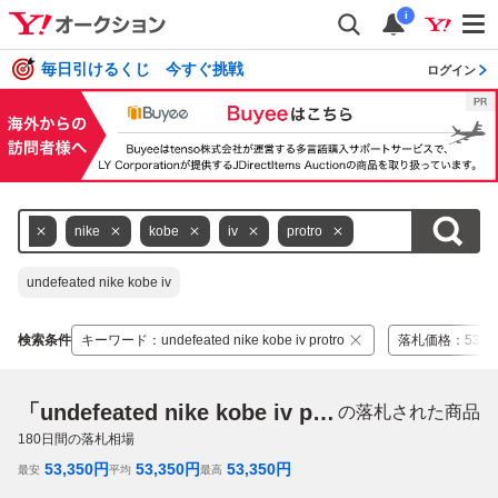
i
毎日引けるくじ 今すぐ挑戦
ログイン
ated
nike
kobe
iv
protro
undefeated nike kobe iv
検索条件
キーワード
：
undefeated nike kobe iv protro
落札価格
：
53,3
「undefeated nike kobe iv protro」
の落札された商品
180
日間の落札相場
53,350
円
53,350
円
53,350
円
最安
平均
最高