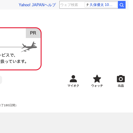
Yahoo! JAPAN
ヘルプ
久保優太 10代女性
マイオク
ウォッチ
出品
終了180日間）