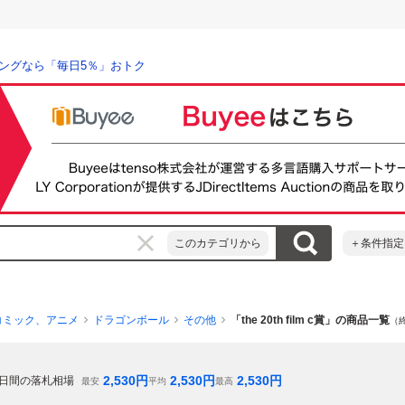
ングなら「毎日5％」おトク
このカテゴリから
＋条件指定
コミック、アニメ
ドラゴンボール
その他
「the 20th film c賞」の商品一覧
（
2,530
円
2,530
円
2,530
円
日間の落札相場
最安
平均
最高