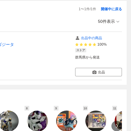
1
〜
1
件/
1
件
開催中に戻る
50件表示
出品中の商品
 ゴジータ
100%
ストア
群馬県
から発送
出品
8
9
10
11