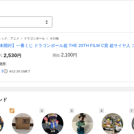
ミック、アニメ
ドラゴンボール
その他
未開封】一番くじ ドラゴンボール超 THE 20TH FILM C賞 超サイヤ人
2,530
2,100
円
札
円
開始
使用
3
4/12 20:15
終了
ンド
3
4
5
6
7