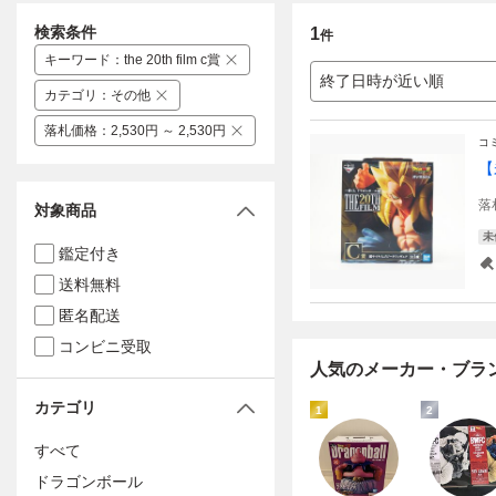
検索条件
1
件
キーワード
：
the 20th film c賞
終了日時が近い順
カテゴリ
：
その他
落札価格
：
2,530円 ～ 2,530円
コ
【
落
対象商品
未
鑑定付き
送料無料
匿名配送
コンビニ受取
人気のメーカー・ブラ
カテゴリ
1
2
すべて
ドラゴンボール