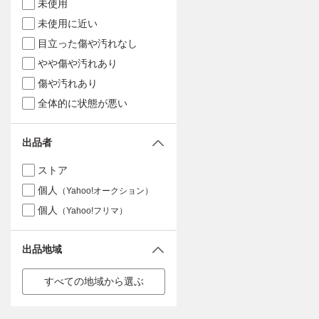
未使用
未使用に近い
目立った傷や汚れなし
やや傷や汚れあり
傷や汚れあり
全体的に状態が悪い
出品者
ストア
個人
（Yahoo!オークション）
個人
（Yahoo!フリマ）
出品地域
すべての地域から選ぶ