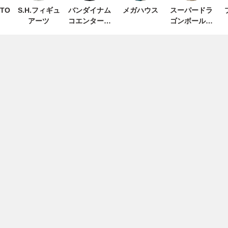
STO
S.H.フィギュ
バンダイナム
メガハウス
スーパードラ
アーツ
コエンターテ
ゴンボールヒ
インメント
ーローズ