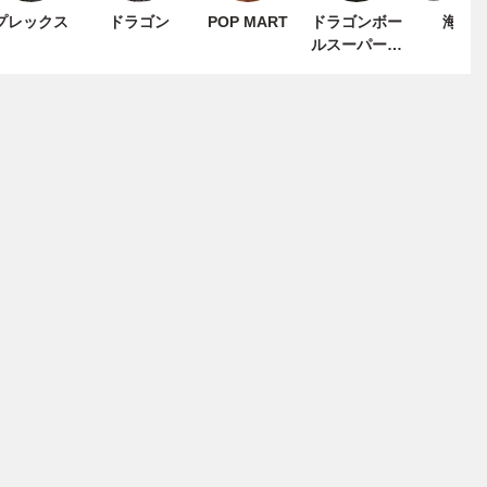
プレックス
ドラゴン
POP MART
ドラゴンボー
海洋
ルスーパーカ
ードゲーム フ
ュージョンワ
ールド