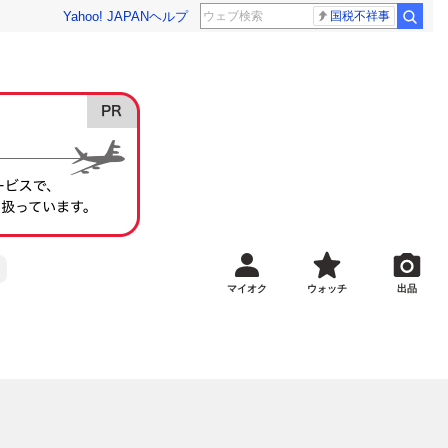
Yahoo! JAPAN
ヘルプ
国税不祥事
マイオク
ウォッチ
出品