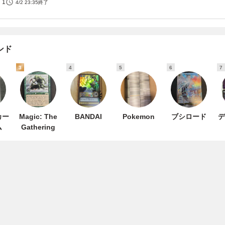
1
4/2 23:35
終了
ンド
3
4
5
6
7
カー
Magic: The
BANDAI
Pokemon
ブシロード
デ
ム
Gathering