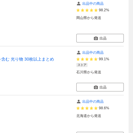
出品中の商品
98.2%
岡山県
から発送
出品
出品中の商品
Rを含む 光り物 30枚以上まとめ
99.1%
ストア
石川県
から発送
出品
出品中の商品
98.6%
北海道
から発送