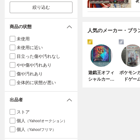
絞り込む
商品の状態
人気のメーカー・ブラ
未使用
1
2
未使用に近い
目立った傷や汚れなし
やや傷や汚れあり
遊戯王オフィ
ポケモン
傷や汚れあり
シャルカード
ドゲー
全体的に状態が悪い
ゲーム デュエ
ルモンスター
ズ
出品者
ストア
個人
（Yahoo!オークション）
個人
（Yahoo!フリマ）