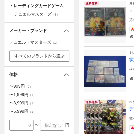
お
送料無料
トレーディングカードゲーム
デ
デュエルマスターズ
（
3
）
落
メーカー・ブランド
デュエル・マスターズ
（
1
）
ト
すべてのブランドから選ぶ
状
落
価格
〜
999
円
（
2
）
〜
1,999
円
（
1
）
お
〜
3,999
円
送料無料
（
1
）
デ
〜
5,999
円
（
1
）
落
〜
円