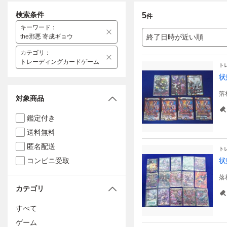
検索条件
5
件
キーワード
：
the邪悪 寄成ギョウ
終了日時が近い順
カテゴリ
：
トレーディングカードゲーム
ト
状
落
対象商品
鑑定付き
送料無料
匿名配送
ト
コンビニ受取
状
落
カテゴリ
すべて
ゲーム