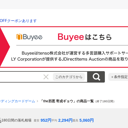
％OFFクーポンあります
このカテゴリから
＋条件指定
ーディングカードゲーム
「the邪悪 寄成ギョウ」の商品一覧
（終了180日間）
品
952
円
2,294
円
5,060
円
180
日間の落札相場
最安
平均
最高