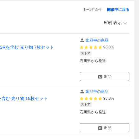
1
〜
5
件/
5
件
開催中に戻る
50件表示
出品中の商品
 SRを含む 光り物 7枚セット
98.8%
ストア
石川県
から発送
出品
出品中の商品
を含む 光り物 15枚セット
98.8%
ストア
石川県
から発送
出品