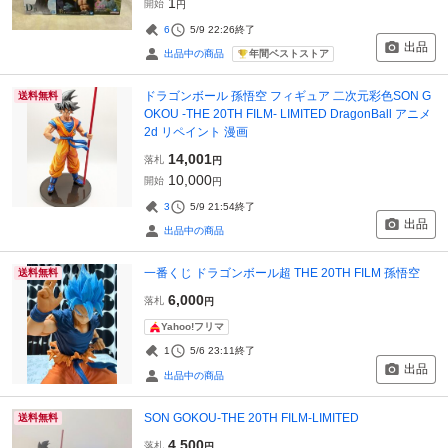
1
開始
円
6
5/9 22:26
終了
出品
年間ベストストア
出品中の商品
ドラゴンボール 孫悟空 フィギュア 二次元彩色SON G
送料無料
OKOU -THE 20TH FILM- LIMITED DragonBall アニメ
2d リペイント 漫画
14,001
落札
円
10,000
開始
円
3
5/9 21:54
終了
出品
出品中の商品
一番くじ ドラゴンボール超 THE 20TH FILM 孫悟空
送料無料
6,000
落札
円
Yahoo!フリマ
1
5/6 23:11
終了
出品
出品中の商品
SON GOKOU-THE 20TH FILM-LIMITED
送料無料
4,500
落札
円