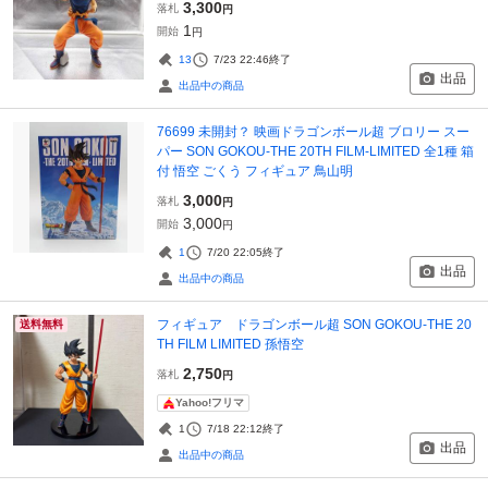
3,300
落札
円
1
開始
円
13
7/23 22:46
終了
出品
出品中の商品
76699 未開封？ 映画ドラゴンボール超 ブロリー スー
パー SON GOKOU‐THE 20TH FILM‐LIMITED 全1種 箱
付 悟空 ごくう フィギュア 鳥山明
3,000
落札
円
3,000
開始
円
1
7/20 22:05
終了
出品
出品中の商品
フィギュア ドラゴンボール超 SON GOKOU-THE 20
送料無料
TH FILM LIMITED 孫悟空
2,750
落札
円
Yahoo!フリマ
1
7/18 22:12
終了
出品
出品中の商品