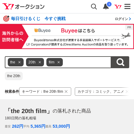
i
毎日引けるくじ 今すぐ挑戦
ログイン
the
20th
film
the 20th
検索条件
キーワード
：
the 20th film
カテゴリ
：
コミック、アニメ
「the 20th film」
の落札された商品
180
日間の落札相場
262
円
5,365
円
53,000
円
最安
平均
最高