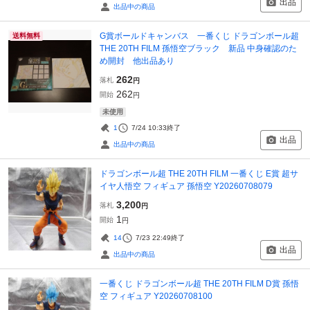
出品
出品中の商品
G賞ボールドキャンバス 一番くじ ドラゴンボール超
送料無料
THE 20TH FILM 孫悟空ブラック 新品 中身確認のた
め開封 他出品あり
262
落札
円
262
開始
円
未使用
1
7/24 10:33
終了
出品
出品中の商品
ドラゴンボール超 THE 20TH FILM 一番くじ E賞 超サ
イヤ人悟空 フィギュア 孫悟空 Y20260708079
3,200
落札
円
1
開始
円
14
7/23 22:49
終了
出品
出品中の商品
一番くじ ドラゴンボール超 THE 20TH FILM D賞 孫悟
空 フィギュア Y20260708100