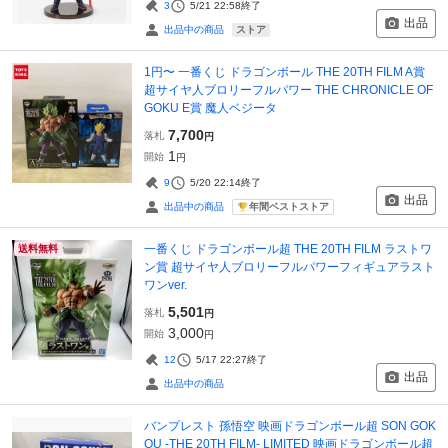
3
5/21 22:58
終了
出品
ストア
出品中の商品
1円〜 一番くじ ドラゴンボール THE 20TH FILM A賞
超サイヤ人ブロリーフルパワー THE CHRONICLE OF
GOKU E賞 魔人ベジータ
7,700
落札
円
1
開始
円
9
5/20 22:14
終了
出品
年間ベストストア
出品中の商品
一番くじ ドラゴンボール超 THE 20TH FILM ラストワ
送料無料
ン賞 超サイヤ人ブロリーフルパワーフィギュアラスト
ワンver.
5,501
落札
円
3,000
開始
円
12
5/17 22:27
終了
出品
出品中の商品
バンプレスト 孫悟空 映画ドラゴンボール超 SON GOK
OU -THE 20TH FILM- LIMITED 映画ドラゴンボール超