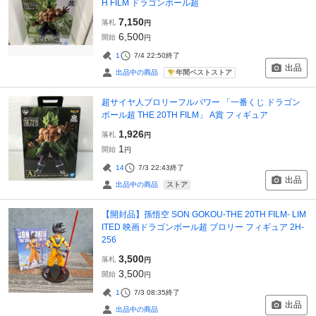
H FILM ドラゴンボール超
7,150
落札
円
6,500
開始
円
1
7/4 22:50
終了
出品
年間ベストストア
出品中の商品
超サイヤ人ブロリーフルパワー 「一番くじ ドラゴン
ボール超 THE 20TH FILM」 A賞 フィギュア
1,926
落札
円
1
開始
円
14
7/3 22:43
終了
出品
ストア
出品中の商品
【開封品】孫悟空 SON GOKOU-THE 20TH FILM- LIM
ITED 映画ドラゴンボール超 ブロリー フィギュア 2H-
256
3,500
落札
円
3,500
開始
円
1
7/3 08:35
終了
出品
出品中の商品