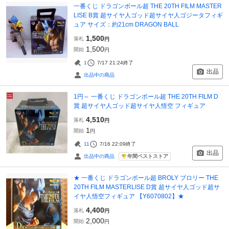
一番くじ ドラゴンボール超 THE 20TH FILM MASTER
LISE B賞 超サイヤ人ゴッド超サイヤ人ゴジータフィギ
ュア サイズ：約21cm DRAGON BALL
1,500
落札
円
1,500
開始
円
1
7/17 21:24
終了
出品
出品中の商品
1円～ 一番くじ ドラゴンボール超 THE 20TH FILM D
賞 超サイヤ人ゴッド超サイヤ人悟空 フィギュア
4,510
落札
円
1
開始
円
11
7/16 22:09
終了
出品
年間ベストストア
出品中の商品
★ 一番くじ ドラゴンボール超 BROLY ブロリー THE
20TH FILM MASTERLISE D賞 超サイヤ人ゴッド超サ
イヤ人悟空フィギュア 【Y6070802】★
4,400
落札
円
2,000
開始
円