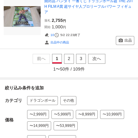
開封品 バンダイ 一番くじ ドラゴンボール超 THE 20T
H FILM A賞 超サイヤ人ブロリーフルパワー フィギュ
ア
2,755
落札
円
1,000
開始
円
10
5/2 22:23
終了
出品
出品中の商品
前へ
1
2
3
次へ
1
〜
50
件 /
109
件
絞り込み条件を追加
カテゴリ
ドラゴンボール
その他
〜2,999円
〜5,999円
〜8,999円
〜10,999円
価格
〜14,999円
〜53,999円