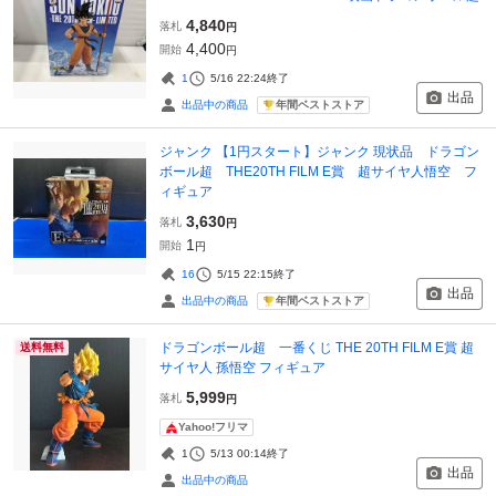
4,840
落札
円
4,400
開始
円
1
5/16 22:24
終了
出品
年間ベストストア
出品中の商品
ジャンク 【1円スタート】ジャンク 現状品 ドラゴン
ボール超 THE20TH FILM E賞 超サイヤ人悟空 フ
ィギュア
3,630
落札
円
1
開始
円
16
5/15 22:15
終了
出品
年間ベストストア
出品中の商品
ドラゴンボール超 一番くじ THE 20TH FILM E賞 超
送料無料
サイヤ人 孫悟空 フィギュア
5,999
落札
円
Yahoo!フリマ
1
5/13 00:14
終了
出品
出品中の商品