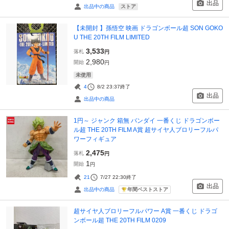
出品
ストア
出品中の商品
【未開封 】孫悟空 映画 ドラゴンボール超 SON GOKO
U THE 20TH FILM LIMITED
3,533
落札
円
2,980
開始
円
未使用
4
8/2 23:37
終了
出品
出品中の商品
1円～ ジャンク 箱無 バンダイ 一番くじ ドラゴンボー
ル超 THE 20TH FILM A賞 超サイヤ人ブロリーフルパ
ワーフィギュア
2,475
落札
円
1
開始
円
21
7/27 22:30
終了
出品
年間ベストストア
出品中の商品
超サイヤ人ブロリーフルパワー A賞 一番くじ ドラゴ
ンボール超 THE 20TH FILM 0209