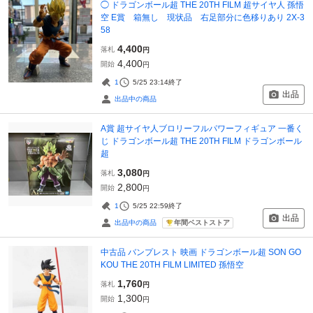
◯ ドラゴンボール超 THE 20TH FILM 超サイヤ人 孫悟
空 E賞 箱無し 現状品 右足部分に色移りあり 2X-3
58
4,400
落札
円
4,400
開始
円
1
5/25 23:14
終了
出品
出品中の商品
A賞 超サイヤ人ブロリーフルパワーフィギュア 一番く
じ ドラゴンボール超 THE 20TH FILM ドラゴンボール
超
3,080
落札
円
2,800
開始
円
1
5/25 22:59
終了
出品
年間ベストストア
出品中の商品
中古品 バンプレスト 映画 ドラゴンボール超 SON GO
KOU THE 20TH FILM LIMITED 孫悟空
1,760
落札
円
1,300
開始
円