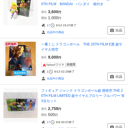
0TH FILM BANDAI バンダイ 箱付き
3,600
落札
円
1,000
開始
円
17
6/14 19:47
終了
出品
出品中の商品
一番くじ ドラゴンボール THE 20TH FILM E賞 超サ
送料無料
イヤ人悟空
9,000
落札
円
未使用
Yahoo!フリマ
1
6/13 02:29
終了
出品
出品中の商品
フィギュア ジャンク ドラゴンボール超 孫悟空 THE 2
0TH FILM LIMITED 超サイヤ人ブロリー フルパワー 等
3点セット
2,758
落札
円
500
開始
円
17
6/6 00:07
終了
出品