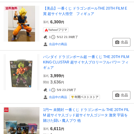
【美品】一番くじ ドラゴンボールTHE 20TH FILM E
送料無料
賞 超サイヤ人悟空 フィギュア
6,300
落札
円
Yahoo!フリマ
1
5/12 21:39
終了
出品
出品中の商品
バンダイ ドラゴンボール超 一番くじ THE 20TH FILM
KING CLUSTAR 超サイヤ人ブロリーフルパワー フィ
ギュア
3,999
落札
円
3,636
開始
円
1
5/9 23:25
終了
出品
年間ベストストア
出品中の商品
1円〜 未開封 一番くじ ドラゴンボール THE 20TH FIL
M 超サイヤ人ゴッド超サイヤ人ゴジータ 激突 宇宙を
賭けた闘い 魔人ブウ 他
6,611
落札
円