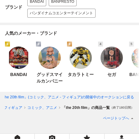
BANDAI
BANPRESTO
ブランド
バンダイナムコエンターテインメント
人気のメーカー・ブランド
1
2
3
4
5
BANDAI
グッドスマイ
タカラトミー
セガ
BAN
ルカンパニー
「the 20th film」(コミック、アニメ - フィギュア)
の開催中のオークションに戻る
フィギュア
コミック、アニメ
「the 20th film」の商品一覧
（終了180日間）
ページトップへ