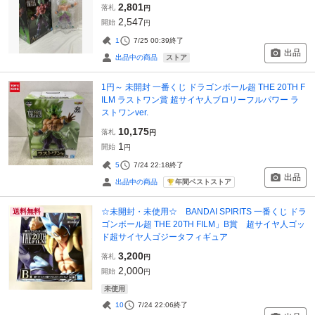
2,801
落札
円
2,547
開始
円
1
7/25 00:39
終了
出品
ストア
出品中の商品
1円～ 未開封 一番くじ ドラゴンボール超 THE 20TH F
ILM ラストワン賞 超サイヤ人ブロリーフルパワー ラ
ストワンver.
10,175
落札
円
1
開始
円
5
7/24 22:18
終了
出品
年間ベストストア
出品中の商品
☆未開封・未使用☆ BANDAI SPIRITS 一番くじ ドラ
送料無料
ゴンボール超 THE 20TH FILM」B賞 超サイヤ人ゴッ
ド超サイヤ人ゴジータフィギュア
3,200
落札
円
2,000
開始
円
未使用
10
7/24 22:06
終了