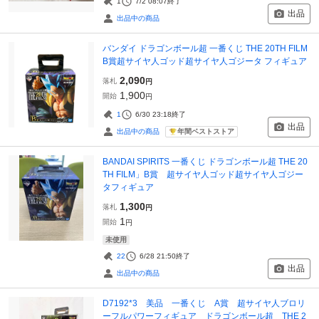
1
7/2 08:07
終了
出品
出品中の商品
バンダイ ドラゴンボール超 一番くじ THE 20TH FILM
B賞超サイヤ人ゴッド超サイヤ人ゴジータ フィギュア
2,090
落札
円
1,900
開始
円
1
6/30 23:18
終了
出品
年間ベストストア
出品中の商品
BANDAI SPIRITS 一番くじ ドラゴンボール超 THE 20
TH FILM」B賞 超サイヤ人ゴッド超サイヤ人ゴジー
タフィギュア
1,300
落札
円
1
開始
円
未使用
22
6/28 21:50
終了
出品
出品中の商品
D7192*3 美品 一番くじ A賞 超サイヤ人ブロリ
ーフルパワーフィギュア ドラゴンボール超 THE 2