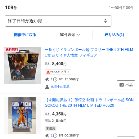
109
1
〜
50
件/
109
件
件
終了日時が近い順
開催中に戻る
50件表示
絞り込み
(1)
一番くじドラゴンボール超 ブロリー THE 20TH FILM
送料無料
E賞 超サイヤ人悟空 フィギュア
8,400
落札
円
Yahoo!フリマ
1
8/4 15:50
終了
出品
出品中の商品
【未開封訳あり】孫悟空 映画 ドラゴンボール超 SON
GOKOU THE 20TH FILM LIMITED H0520
4,350
落札
円
3,955
開始
円
未使用
1
8/3 00:38
終了