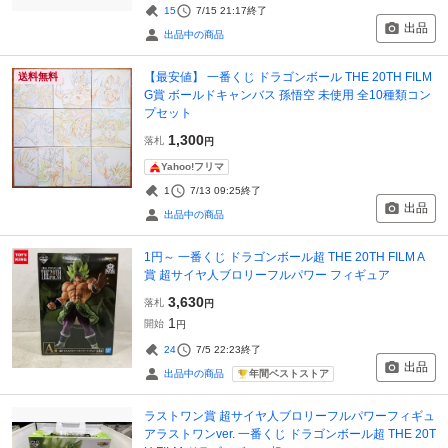
15
7/15 21:17
終了
出品
出品中の商品
【最安値】 一番くじ ドラゴンボール THE 20TH FILM
送料無料
G賞 ボールドキャンバス 孫悟空 未使用 全10種類コン
プセット
1,300
落札
円
Yahoo!フリマ
1
7/13 09:25
終了
出品
出品中の商品
1円～ 一番くじ ドラゴンボール超 THE 20TH FILM A
賞 超サイヤ人ブロリーフルパワー フィギュア
3,630
落札
円
1
開始
円
24
7/5 22:23
終了
出品
年間ベストストア
出品中の商品
ラストワン賞 超サイヤ人ブロリーフルパワーフィギュ
アラストワンver. 一番くじ ドラゴンボール超 THE 20T