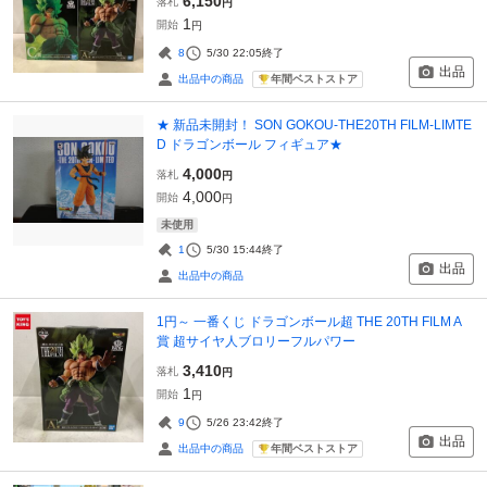
6,150
落札
円
1
開始
円
8
5/30 22:05
終了
出品
年間ベストストア
出品中の商品
★ 新品未開封！ SON GOKOU-THE20TH FILM-LIMTE
D ドラゴンボール フィギュア★
4,000
落札
円
4,000
開始
円
未使用
1
5/30 15:44
終了
出品
出品中の商品
1円～ 一番くじ ドラゴンボール超 THE 20TH FILM A
賞 超サイヤ人ブロリーフルパワー
3,410
落札
円
1
開始
円
9
5/26 23:42
終了
出品
年間ベストストア
出品中の商品