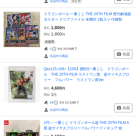
ストア
出品中の商品
ドラゴンボール 一番くじ THE 20TH FILM 歴代劇場版
ポスター クリアファイル 未開封 2枚入り×5種類
1,800
落札
円
1,800
開始
円
未使用
1
6/4 20:04
終了
出品
出品中の商品
Qaz125-108♪【100】[開封]一番くじ ドラゴンボー
ル THE 20TH FILM ラストワン賞 超サイヤ人ブロ
リー フルパワー ラストワン賞Ver.
4,600
落札
円
1
開始
円
28
6/3 21:33
終了
出品
出品中の商品
1円～ 一番くじ ドラゴンボール超 THE 20TH FILM A
賞 超サイヤ人ブロリーフルパワーフィギュア 他