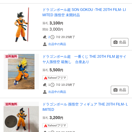
ドラゴンボール超 SON GOKOU -THE 20TH FILM- LI
MITED 孫悟空 未開封品
3,100
落札
円
3,000
開始
円
2
7/2 20:25
終了
出品
出品中の商品
ドラゴンボール超 一番くじ THE 20TH FILM 超サイ
送料無料
ヤ人孫悟空 箱無し 台座あり
5,500
落札
円
Yahoo!フリマ
1
7/2 10:25
終了
出品
出品中の商品
ドラゴンボール 孫悟空 フィギュア THE 20TH FILM- L
送料無料
IMITED
3,200
落札
円
Yahoo!フリマ