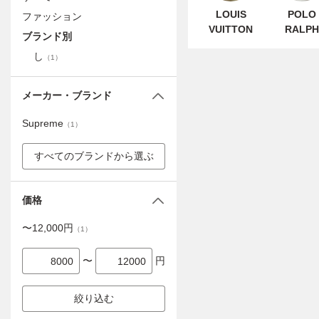
LOUIS
POLO
ファッション
VUITTON
RALPH
ブランド別
LAURE
し
（
1
）
メーカー・ブランド
Supreme
（
1
）
すべてのブランドから選ぶ
価格
〜
12,000
円
（
1
）
〜
円
絞り込む