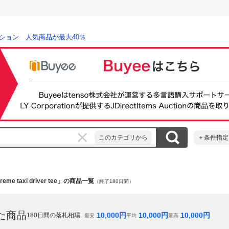
ション 人気商品が最大40％
このカテゴリから
＋条件指定
reme taxi driver tee」の商品一覧
（終了180日間）
た商品
10,000
円
10,000
円
10,000
円
180
日間の落札相場
最安
平均
最高