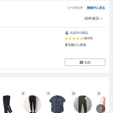
1
〜
1
件/
1
件
開催中に戻る
50件表示
出品中の商品
99.0%
東京都
から発送
出品
8
9
10
11