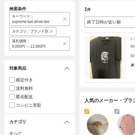
検索条件
1
件
キーワード
：
supreme taxi driver tee
終了日時が近い順
カテゴリ
：
ブランド別
ト
落札価格
：
s
8,000円 ～ 12,000円
落
対象商品
鑑定付き
送料無料
匿名配送
人気のメーカー・ブラ
コンビニ受取
1
2
カテゴリ
すべて