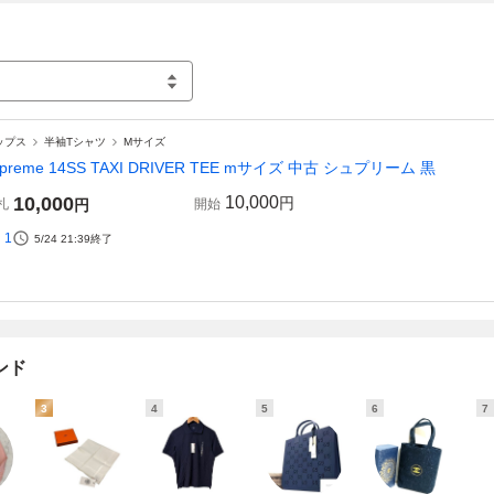
ップス
半袖Tシャツ
Mサイズ
upreme 14SS TAXI DRIVER TEE mサイズ 中古 シュプリーム 黒
10,000
10,000
円
札
円
開始
1
5/24 21:39
終了
ンド
3
4
5
6
7