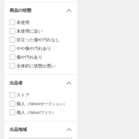
商品の状態
未使用
未使用に近い
目立った傷や汚れなし
やや傷や汚れあり
傷や汚れあり
全体的に状態が悪い
出品者
ストア
個人
（Yahoo!オークション）
個人
（Yahoo!フリマ）
出品地域