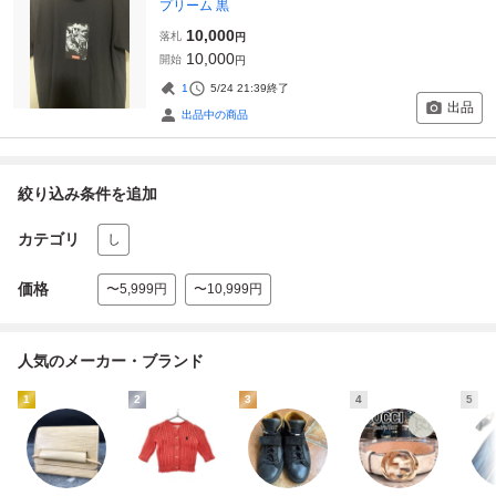
プリーム 黒
10,000
落札
円
10,000
開始
円
1
5/24 21:39
終了
出品
出品中の商品
絞り込み条件を追加
カテゴリ
し
価格
〜5,999円
〜10,999円
人気のメーカー・ブランド
1
2
3
4
5