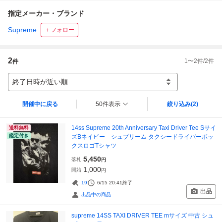
指定メーカー・ブランド
Supreme
＋フォロー
2
1
〜
2
件/
2
件
件
終了日時が近い順
開催中に戻る
50件表示
絞り込み
(2)
14ss Supreme 20th Anniversary Taxi Driver Tee Sサイ
送料無料
鑑定付き
ズBネイビー シュプリーム タクシードライバーボッ
クスロゴTシャツ
5,450
落札
円
1,000
開始
円
19
6/15 20:41
終了
出品
出品中の商品
supreme 14SS TAXI DRIVER TEE mサイズ 中古 シュ