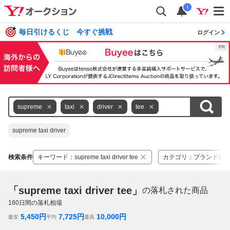
i
毎日引けるくじ 今すぐ挑戦
ログイン
supreme
taxi
driver
tee
supreme taxi driver
検索条件
キーワード
：
supreme taxi driver tee
カテゴリ
：
ブランド別
「supreme taxi driver tee」
の落札された商品
180
日間の落札相場
5,450
円
7,725
円
10,000
円
最安
平均
最高