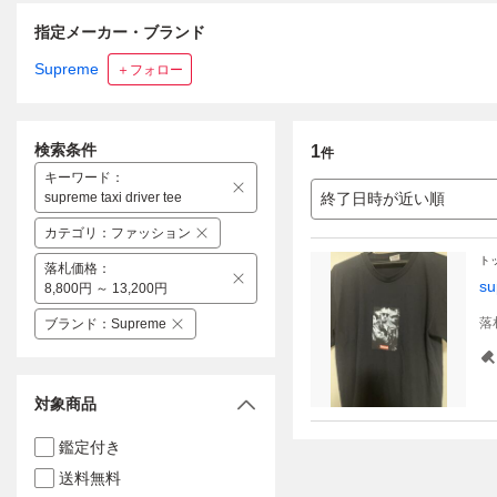
指定メーカー・ブランド
Supreme
＋フォロー
検索条件
1
件
キーワード
：
supreme taxi driver tee
終了日時が近い順
カテゴリ
：
ファッション
ト
落札価格
：
s
8,800円 ～ 13,200円
落
ブランド
：
Supreme
対象商品
鑑定付き
送料無料