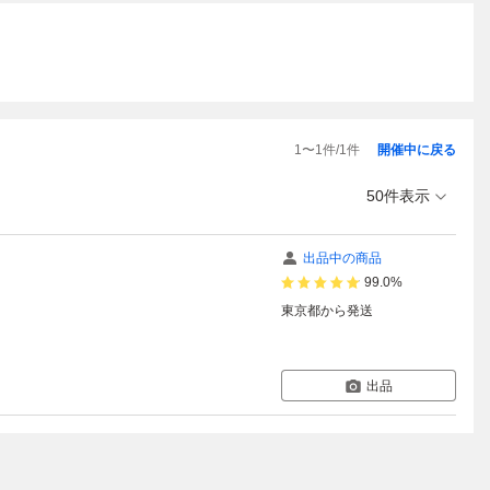
1
〜
1
件/
1
件
開催中に戻る
50件表示
出品中の商品
99.0%
東京都
から発送
出品