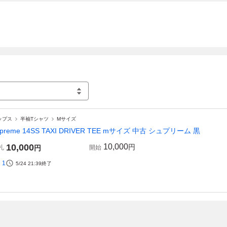
ップス
半袖Tシャツ
Mサイズ
upreme 14SS TAXI DRIVER TEE mサイズ 中古 シュプリーム 黒
10,000
10,000
円
札
円
開始
1
5/24 21:39
終了