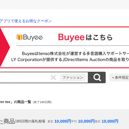
アプリで使えるお得なクーポン
ファッション
＋条件指定
river tee」の商品一覧
（終了180日間）
た商品
10,000
円
10,000
円
10,000
円
180
日間の落札相場
最安
平均
最高