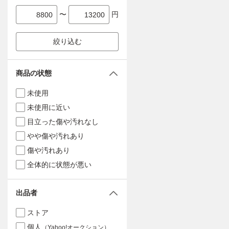
〜
円
絞り込む
商品の状態
未使用
未使用に近い
目立った傷や汚れなし
やや傷や汚れあり
傷や汚れあり
全体的に状態が悪い
出品者
ストア
個人
（Yahoo!オークション）