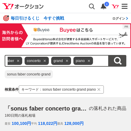
i
毎日引けるくじ 今すぐ挑戦
ログイン
faber
concerto
grand
piano
sonus faber concerto grand
検索条件
キーワード
：
sonus faber concerto grand piano
「sonus faber concerto grand piano」
の落札された商品
180
日間の落札相場
100,100
円
118,022
円
128,000
円
最安
平均
最高