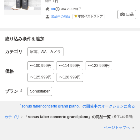
1
開始
円
68
3/4 23:06
終了
出品
年間ベストストア
出品中の商品
絞り込み条件を追加
カテゴリ
家電、AV、カメラ
〜100,999円
〜114,999円
〜122,999円
価格
〜125,999円
〜128,999円
ブランド
Sonusfaber
「sonus faber concerto grand piano」
の開催中のオークションに戻る
てのカテゴリ
「sonus faber concerto grand piano」の商品一覧
（終了180日間）
ページトップへ