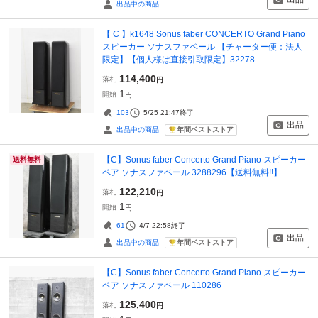
出品中の商品
【 C 】k1648 Sonus faber CONCERTO Grand Piano
スピーカー ソナスファベール 【チャーター便：法人
限定】【個人様は直接引取限定】32278
114,400
落札
円
1
開始
円
103
5/25 21:47
終了
出品
年間ベストストア
出品中の商品
【C】Sonus faber Concerto Grand Piano スピーカー
送料無料
ペア ソナスファベール 3288296【送料無料!!】
122,210
落札
円
1
開始
円
61
4/7 22:58
終了
出品
年間ベストストア
出品中の商品
【C】Sonus faber Concerto Grand Piano スピーカー
ペア ソナスファベール 110286
125,400
落札
円