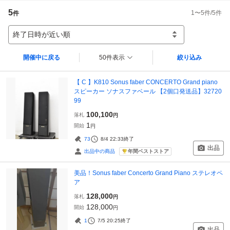
5
1
〜
5
件/
5
件
件
終了日時が近い順
開催中に戻る
50件表示
絞り込み
【 C 】K810 Sonus faber CONCERTO Grand piano
スピーカー ソナスファベール 【2個口発送品】32720
99
100,100
落札
円
1
開始
円
73
8/4 22:33
終了
出品
年間ベストストア
出品中の商品
美品！Sonus faber Concerto Grand Piano ステレオペ
ア
128,000
落札
円
128,000
開始
円
1
7/5 20:25
終了
出品