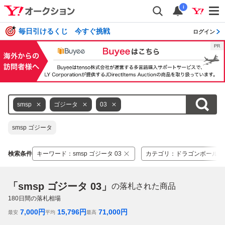
i
毎日引けるくじ 今すぐ挑戦
ログイン
smsp
ゴジータ
03
smsp ゴジータ
検索条件
キーワード
：
smsp ゴジータ 03
カテゴリ
：
ドラゴンボール
「smsp ゴジータ 03」
の落札された商品
180
日間の落札相場
7,000
円
15,796
円
71,000
円
最安
平均
最高