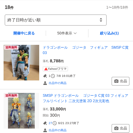
18
1
〜
18
件/
18
件
件
終了日時が近い順
開催中に戻る
50件表示
絞り込み
(1)
ドラゴンボール ゴジータ フィギュア SMSP C賞
送料無料
03
8,788
落札
円
Yahoo!フリマ
1
7/8 16:01
終了
出品
出品中の商品
SMSP ドラゴンボール ゴジータ C賞 03 フィギュア
送料無料
フルリペイント 二次元塗装 2D 2次元彩色
33,000
落札
円
300
開始
円
27
6/21 23:27
終了
出品
出品中の商品