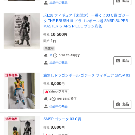
出品
出品中の商品
玩L28 フィギュア【未開封】 一番くじ03 C賞 ゴジー
タ THE BRUSH Ⅲ ドラゴンボール超 SMSP SUPER
MASTER STARS PIECE ブラシ彩色
10,500
落札
円
1
開始
円
未使用
11
5/10 20:49
終了
出品
出品中の商品
箱無しドラゴンボール ゴジータ フィギュア SMSP 03
送料無料
8,000
落札
円
Yahoo!フリマ
1
5/6 15:47
終了
出品
出品中の商品
SMSP ゴジータ 03 C賞
送料無料
9,800
落札
円