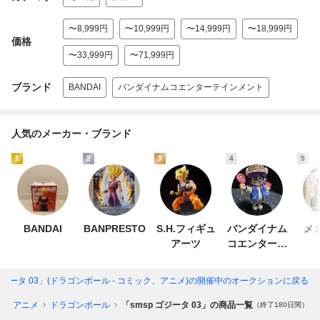
〜8,999円
〜10,999円
〜14,999円
〜18,999円
価格
〜33,999円
〜71,999円
ブランド
BANDAI
バンダイナムコエンターテインメント
人気のメーカー・ブランド
1
2
3
4
5
BANDAI
BANPRESTO
S.H.フィギュ
バンダイナム
メ
アーツ
コエンターテ
インメント
 ゴジータ 03」(ドラゴンボール - コミック、アニメ)
の開催中のオークションに戻る
ク、アニメ
ドラゴンボール
「smsp ゴジータ 03」の商品一覧
（終了180日間）