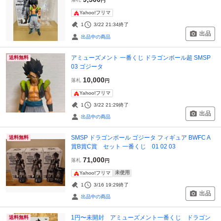
円
Yahoo!フリマ
1
3/22 21:34
終了
出品
出品中の商品
アミューズメント 一番くじ ドラゴンボール超 SMSP
送料無料
03 ゴジータ
10,000
落札
円
Yahoo!フリマ
1
3/22 21:29
終了
出品
出品中の商品
SMSP ドラゴンボール ゴジータ フィギュア BWFC A
送料無料
賞B賞C賞 セット 一番くじ 01 02 03
71,000
落札
円
未使用
Yahoo!フリマ
1
3/16 19:29
終了
出品
出品中の商品
1円〜未開封 アミューズメント一番くじ ドラゴン
送料無料