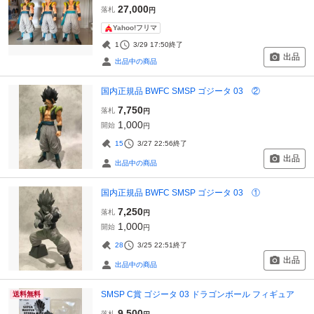
27,000
落札
円
Yahoo!フリマ
1
3/29 17:50
終了
出品
出品中の商品
国内正規品 BWFC SMSP ゴジータ 03 ②
7,750
落札
円
1,000
開始
円
15
3/27 22:56
終了
出品
出品中の商品
国内正規品 BWFC SMSP ゴジータ 03 ①
7,250
落札
円
1,000
開始
円
28
3/25 22:51
終了
出品
出品中の商品
SMSP C賞 ゴジータ 03 ドラゴンボール フィギュア
送料無料
9,500
落札