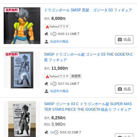
ドラゴンボール SMSP 黒髪 ゴジータ 03 フィギュア
送料無料
8,000
落札
円
Yahoo!フリマ
1
6/20 11:19
終了
出品
出品中の商品
SMSP ドラゴンボール超 ゴジータ 03 THE GOGETA C
送料無料
賞 フィギュア
11,500
落札
円
未使用
Yahoo!フリマ
1
5/17 01:16
終了
出品
出品中の商品
SMSP ゴジータ 03 C ドラゴンボール超 SUPER MAS
TER STARS PIECE THE GOGETA 箱あり フィギュア
8,250
落札
円
3,980
開始
円
14
5/16 22:23
終了