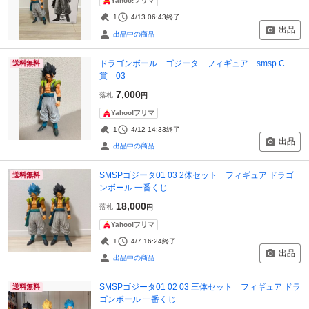
Yahoo!フリマ
1
4/13 06:43
終了
出品
出品中の商品
ドラゴンボール ゴジータ フィギュア smsp C
送料無料
賞 03
7,000
落札
円
Yahoo!フリマ
1
4/12 14:33
終了
出品
出品中の商品
SMSPゴジータ01 03 2体セット フィギュア ドラゴ
送料無料
ンボール 一番くじ
18,000
落札
円
Yahoo!フリマ
1
4/7 16:24
終了
出品
出品中の商品
SMSPゴジータ01 02 03 三体セット フィギュア ドラ
送料無料
ゴンボール 一番くじ