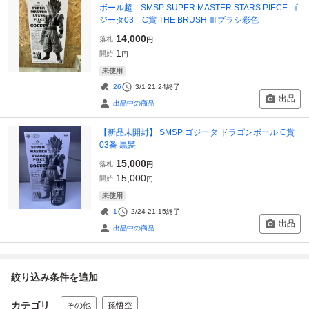
ボール超 SMSP SUPER MASTER STARS PIECE ゴ
ジータ03 C賞 THE BRUSH Ⅲブラシ彩色
14,000
落札
円
1
開始
円
未使用
26
3/1 21:24
終了
出品
出品中の商品
【新品未開封】 SMSP ゴジータ ドラゴンボール C賞
03番 黒髪
15,000
落札
円
15,000
開始
円
未使用
1
2/24 21:15
終了
出品
出品中の商品
絞り込み条件を追加
カテゴリ
その他
孫悟空