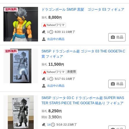
ドラゴンボール SMSP 黒髪 ゴジータ 03 フィギュア
送料無料
8,000
落札
円
Yahoo!フリマ
1
6/20 11:19
終了
出品
出品中の商品
SMSP ドラゴンボール超 ゴジータ 03 THE GOGETA C
送料無料
賞 フィギュア
11,500
落札
円
未使用
Yahoo!フリマ
1
5/17 01:16
終了
出品
出品中の商品
SMSP ゴジータ 03 C ドラゴンボール超 SUPER MAS
TER STARS PIECE THE GOGETA 箱あり フィギュア
8,250
落札
円
3,980
開始
円
14
5/16 22:23
終了