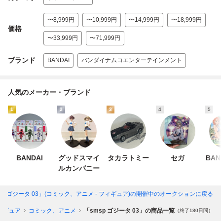
〜8,999円
〜10,999円
〜14,999円
〜18,999円
価格
〜33,999円
〜71,999円
ブランド
BANDAI
バンダイナムコエンターテインメント
人気のメーカー・ブランド
1
2
3
4
5
BANDAI
グッドスマイ
タカラトミー
セガ
BAN
ルカンパニー
sp ゴジータ 03」(コミック、アニメ - フィギュア)
の開催中のオークションに戻る
ィギュア
コミック、アニメ
「smsp ゴジータ 03」の商品一覧
（終了180日間）