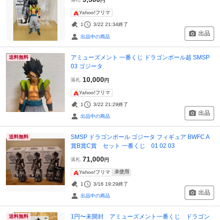
円
Yahoo!フリマ
1
3/22 21:34
終了
出品
出品中の商品
アミューズメント 一番くじ ドラゴンボール超 SMSP
送料無料
03 ゴジータ
10,000
落札
円
Yahoo!フリマ
1
3/22 21:29
終了
出品
出品中の商品
SMSP ドラゴンボール ゴジータ フィギュア BWFC A
送料無料
賞B賞C賞 セット 一番くじ 01 02 03
71,000
落札
円
未使用
Yahoo!フリマ
1
3/16 19:29
終了
出品
出品中の商品
1円〜未開封 アミューズメント一番くじ ドラゴン
送料無料