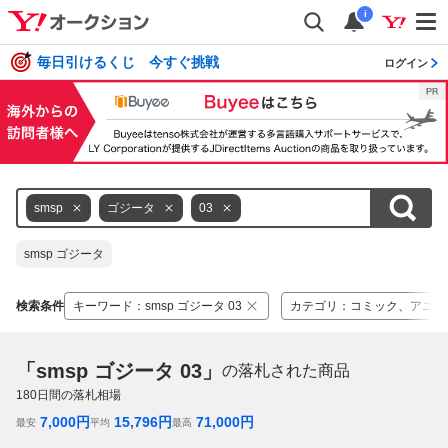
i
毎日引けるくじ 今すぐ挑戦
ログイン
smsp
ゴジータ
03
smsp ゴジータ
検索条件
キーワード
：
smsp ゴジータ 03
カテゴリ
：
コミック、アニメ
「smsp ゴジータ 03」
の落札された商品
180
日間の落札相場
7,000
円
15,796
円
71,000
円
最安
平均
最高