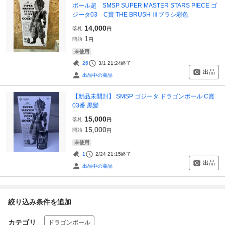
ボール超 SMSP SUPER MASTER STARS PIECE ゴ
ジータ03 C賞 THE BRUSH Ⅲブラシ彩色
14,000
落札
円
1
開始
円
未使用
26
3/1 21:24
終了
出品
出品中の商品
【新品未開封】 SMSP ゴジータ ドラゴンボール C賞
03番 黒髪
15,000
落札
円
15,000
開始
円
未使用
1
2/24 21:15
終了
出品
出品中の商品
絞り込み条件を追加
カテゴリ
ドラゴンボール