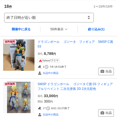
18
1
〜
18
件/
18
件
件
終了日時が近い順
開催中に戻る
50件表示
絞り込み
(1)
ドラゴンボール ゴジータ フィギュア SMSP C賞
送料無料
03
8,788
落札
円
Yahoo!フリマ
1
7/8 16:01
終了
出品
出品中の商品
SMSP ドラゴンボール ゴジータ C賞 03 フィギュア
送料無料
フルリペイント 二次元塗装 2D 2次元彩色
33,000
落札
円
300
開始
円
27
6/21 23:27
終了
出品
出品中の商品