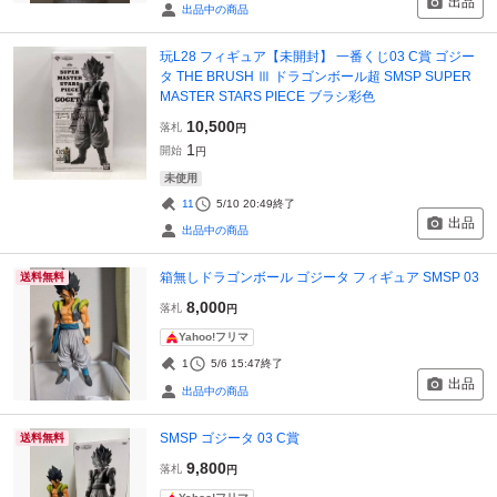
出品
出品中の商品
玩L28 フィギュア【未開封】 一番くじ03 C賞 ゴジー
タ THE BRUSH Ⅲ ドラゴンボール超 SMSP SUPER
MASTER STARS PIECE ブラシ彩色
10,500
落札
円
1
開始
円
未使用
11
5/10 20:49
終了
出品
出品中の商品
箱無しドラゴンボール ゴジータ フィギュア SMSP 03
送料無料
8,000
落札
円
Yahoo!フリマ
1
5/6 15:47
終了
出品
出品中の商品
SMSP ゴジータ 03 C賞
送料無料
9,800
落札
円