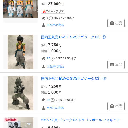
27,000
落札
円
Yahoo!フリマ
1
3/29 17:50
終了
出品
出品中の商品
国内正規品 BWFC SMSP ゴジータ 03 ②
7,750
落札
円
1,000
開始
円
15
3/27 22:56
終了
出品
出品中の商品
国内正規品 BWFC SMSP ゴジータ 03 ①
7,250
落札
円
1,000
開始
円
28
3/25 22:51
終了
出品
出品中の商品
SMSP C賞 ゴジータ 03 ドラゴンボール フィギュア
送料無料
9,500
落札