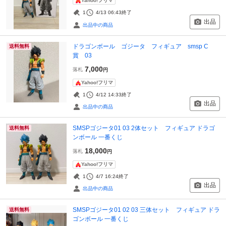
Yahoo!フリマ
1
4/13 06:43
終了
出品
出品中の商品
ドラゴンボール ゴジータ フィギュア smsp C
送料無料
賞 03
7,000
落札
円
Yahoo!フリマ
1
4/12 14:33
終了
出品
出品中の商品
SMSPゴジータ01 03 2体セット フィギュア ドラゴ
送料無料
ンボール 一番くじ
18,000
落札
円
Yahoo!フリマ
1
4/7 16:24
終了
出品
出品中の商品
SMSPゴジータ01 02 03 三体セット フィギュア ドラ
送料無料
ゴンボール 一番くじ