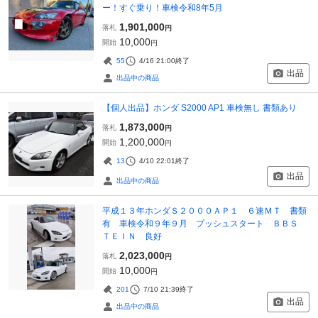
ー！すぐ乗り！車検令和8年5月
1,901,000
落札
円
10,000
開始
円
55
4/16 21:00
終了
出品
出品中の商品
【個人出品】ホンダ S2000 AP1 車検無し 書類あり
1,873,000
落札
円
1,200,000
開始
円
13
4/10 22:01
終了
出品
出品中の商品
平成１３年ホンダＳ２０００ＡＰ１ ６速ＭＴ 書類
有 車検令和９年９月 プッシュスタート ＢＢＳ
ＴＥＩＮ 良好
2,023,000
落札
円
10,000
開始
円
201
7/10 21:39
終了
出品
出品中の商品