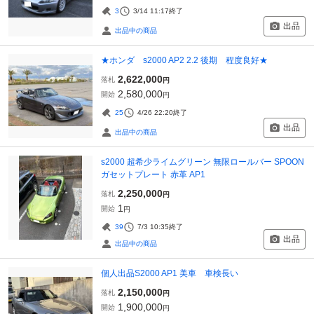
3
3/14 11:17
終了
出品
出品中の商品
★ホンダ s2000 AP2 2.2 後期 程度良好★
2,622,000
落札
円
2,580,000
開始
円
25
4/26 22:20
終了
出品
出品中の商品
s2000 超希少ライムグリーン 無限ロールバー SPOON
ガセットプレート 赤革 AP1
2,250,000
落札
円
1
開始
円
39
7/3 10:35
終了
出品
出品中の商品
個人出品S2000 AP1 美車 車検長い
2,150,000
落札
円
1,900,000
開始
円