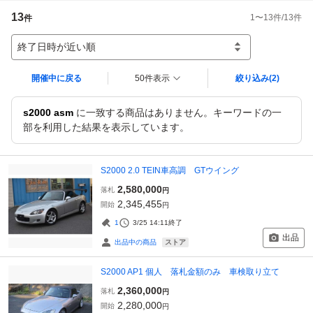
13
1
〜
13
件/
13
件
件
終了日時が近い順
開催中に戻る
50件表示
絞り込み
(2)
s2000 asm
に一致する商品はありません。キーワードの一
部を利用した結果を表示しています。
S2000 2.0 TEIN車高調 GTウイング
2,580,000
落札
円
2,345,455
開始
円
1
3/25 14:11
終了
出品
ストア
出品中の商品
S2000 AP1 個人 落札金額のみ 車検取り立て
2,360,000
落札
円
2,280,000
開始
円