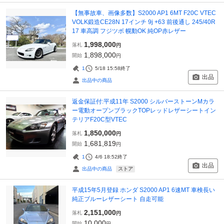
【無事故車、画像多数】S2000 AP1 6MT F20C VTEC
VOLK鍛造CE28N 17インチ 9j +63 前後通し 245/40R
17 車高調 フジツボ 幌動OK 純OP赤レザー
1,998,000
落札
円
1,898,000
開始
円
1
5/18 15:58
終了
出品
出品中の商品
返金保証付:平成11年 S2000 シルバーストーンMカラ
ー電動オープンブラックTOPレッドレザーシートイン
テリアF20C型VTEC
1,850,000
落札
円
1,681,819
開始
円
1
4/6 18:52
終了
出品
ストア
出品中の商品
平成15年5月登録 ホンダ S2000 AP1 6速MT 車検長い
純正ブルーレザーシート 自走可能
2,151,000
落札
円
10,000
開始
円