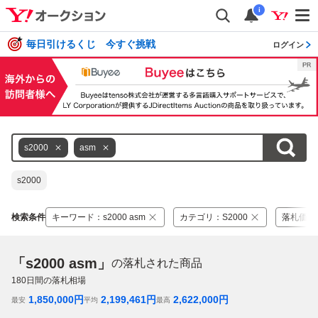
i
毎日引けるくじ 今すぐ挑戦
ログイン
s2000
asm
s2000
検索条件
キーワード
：
s2000 asm
カテゴリ
：
S2000
落札価格
「s2000 asm」
の落札された商品
180
日間の落札相場
1,850,000
円
2,199,461
円
2,622,000
円
最安
平均
最高