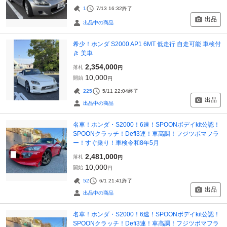
1
7/13 16:32
終了
出品
出品中の商品
希少！ホンダ S2000 AP1 6MT 低走行 自走可能 車検付
き 美車
2,354,000
落札
円
10,000
開始
円
225
5/11 22:04
終了
出品
出品中の商品
名車！ホンダ・S2000！6速！SPOONボデイkit公認！
SPOONクラッチ！Defi3連！車高調！フジツボマフラ
ー！すぐ乗り！車検令和8年5月
2,481,000
落札
円
10,000
開始
円
52
6/1 21:41
終了
出品
出品中の商品
名車！ホンダ・S2000！6速！SPOONボデイkit公認！
SPOONクラッチ！Defi3連！車高調！フジツボマフラ