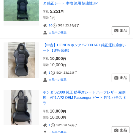
ダ 純正シート 車検 流用 快適性UP
5,251
落札
円
1
開始
円
16
5/24 23:34
終了
出品
出品中の商品
【中古】HONDA ホンダ S2000 AP1 純正運転席側シ
ート【運転席側】
10,000
落札
円
10,000
開始
円
1
5/24 23:17
終了
出品
出品中の商品
ホンダ S2000 純正 助手席シート ハーフレザー 左側
席 AP1 AP2 OEM Passenger ビート PP1 バモス ミ
ラ
10,000
落札
円
10,000
開始
円
1
5/23 20:52
終了
出品
出品中の商品