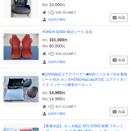
10,000
開始
円
1
5/20 20:18
終了
出品
出品中の商品
HONDA S2000 純正シート 左右
161,000
落札
円
80,000
開始
円
4
5/18 19:32
終了
出品
出品中の商品
■S2000純正エアクリーナー■K&Nフィルター付き遮熱
シート付き ホンダHONDAap1ap2F20C エアクリボッ
クス インテーク吸気サーキット
14,980
落札
円
14,980
開始
円
1
5/17 21:02
終了
出品
出品中の商品
【業者出品】 ホンダ純正 AP1 S2000 前期 フロント