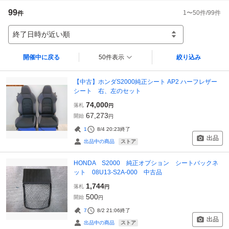
99
1
〜
50
件/
99
件
件
終了日時が近い順
開催中に戻る
50件表示
絞り込み
【中古】ホンダS2000純正シート AP2 ハーフレザー
シート 右、左のセット
74,000
落札
円
67,273
開始
円
1
8/4 20:23
終了
出品
ストア
出品中の商品
HONDA S2000 純正オプション シートバックネ
ット 08U13-S2A-000 中古品
1,744
落札
円
500
開始
円
7
8/2 21:06
終了
出品
ストア
出品中の商品