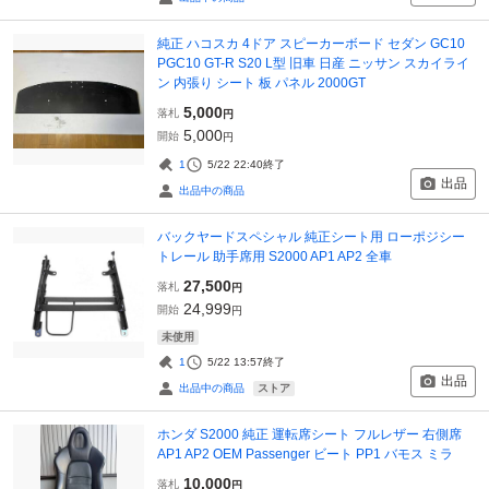
純正 ハコスカ 4ドア スピーカーボード セダン GC10
PGC10 GT-R S20 L型 旧車 日産 ニッサン スカイライ
ン 内張り シート 板 パネル 2000GT
5,000
落札
円
5,000
開始
円
1
5/22 22:40
終了
出品
出品中の商品
バックヤードスペシャル 純正シート用 ローポジシー
トレール 助手席用 S2000 AP1 AP2 全車
27,500
落札
円
24,999
開始
円
未使用
1
5/22 13:57
終了
出品
ストア
出品中の商品
ホンダ S2000 純正 運転席シート フルレザー 右側席
AP1 AP2 OEM Passenger ビート PP1 バモス ミラ
10,000
落札
円