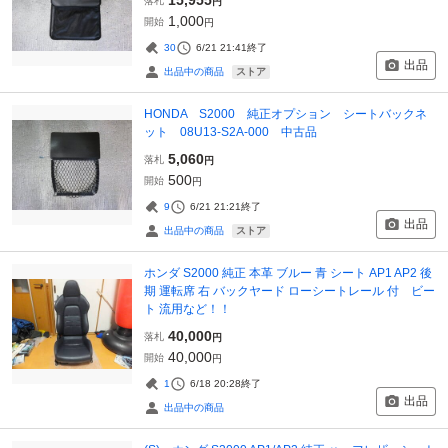
落札
円
1,000
開始
円
30
6/21 21:41
終了
出品
ストア
出品中の商品
HONDA S2000 純正オプション シートバックネ
ット 08U13-S2A-000 中古品
5,060
落札
円
500
開始
円
9
6/21 21:21
終了
出品
ストア
出品中の商品
ホンダ S2000 純正 本革 ブルー 青 シート AP1 AP2 後
期 運転席 右 バックヤード ローシートレール 付 ビー
ト 流用など！！
40,000
落札
円
40,000
開始
円
1
6/18 20:28
終了
出品
出品中の商品