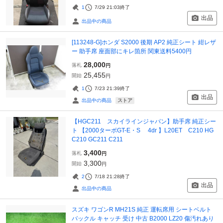
1
7/29 21:03
終了
出品
出品中の商品
[113248-G]ホンダ S2000 後期 AP2 純正シート 紺レザ
ー 助手席 座面部にキレ箇所 関東送料5400円
28,000
落札
円
25,455
開始
円
1
7/23 21:39
終了
出品
ストア
出品中の商品
【HGC211 スカイラインジャパン】助手席 純正シー
ト 【2000ターボGT-E・S 4dr 】L20ET C210 HG
C210 GC211 C211
3,400
落札
円
3,300
開始
円
2
7/18 21:28
終了
出品
出品中の商品
スズキ ワゴンR MH21S 純正 運転席用 シートベルト
バックル キャッチ 受け 中古 B2000 LZ20 傷汚れあり