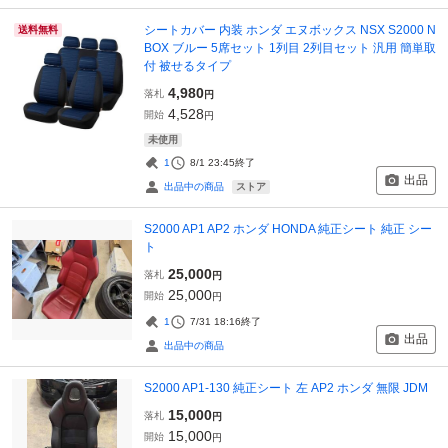
シートカバー 内装 ホンダ エヌボックス NSX S2000 N
送料無料
BOX ブルー 5席セット 1列目 2列目セット 汎用 簡単取
付 被せるタイプ
4,980
落札
円
4,528
開始
円
未使用
1
8/1 23:45
終了
出品
ストア
出品中の商品
S2000 AP1 AP2 ホンダ HONDA 純正シート 純正 シー
ト
25,000
落札
円
25,000
開始
円
1
7/31 18:16
終了
出品
出品中の商品
S2000 AP1-130 純正シート 左 AP2 ホンダ 無限 JDM
15,000
落札
円
15,000
開始
円