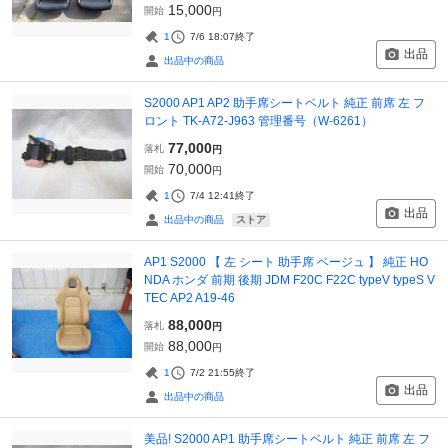
15,000
開始
円
1
7/6 18:07
終了
出品
出品中の商品
S2000 AP1 AP2 助手席シートベルト 純正 前席 左 フ
ロント TK-A72-J963 管理番号（W-6261）
77,000
落札
円
70,000
開始
円
1
7/4 12:41
終了
出品
ストア
出品中の商品
AP1 S2000 【 左 シート 助手席 ベージュ 】 純正 HO
NDA ホンダ 前期 後期 JDM F20C F22C typeV typeS V
TEC AP2 A19-46
88,000
落札
円
88,000
開始
円
1
7/2 21:55
終了
出品
出品中の商品
美品! S2000 AP1 助手席シートベルト 純正 前席 左 フ