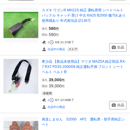
スズキ ワゴンR MH22S 純正 運転席用 シートベルト
バックル キャッチ 受け 中古 KN20 B2000 傷汚れあり
使用感あり 年式相当品 [21367]
580
落札
円
580
開始
円
1
6/8 21:37
終了
出品
ストア
出品中の商品
希少品 【新品未使用品】マツダ MAZDA 純正部品 RX-
7 RX7 FD3S 2000/09 純正運転手側 フロント シート
ベルト ベルト'B'
39,000
落札
円
39,000
開始
円
未使用
1
6/7 22:06
終了
出品
出品中の商品
発送しません S2000 AP2 運転席・助手席純正シ
ート