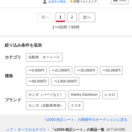
年間ベストストア
出品中の商品
前へ
1
2
次へ
1
〜
50
件 /
99
件
絞り込み条件を追加
カテゴリ
自動車、オートバイ
〜9,999円
〜21,999円
〜35,999円
〜55,999円
価格
〜88,999円
〜2,800,999円
ホンダ（パーツなど）
Harley Davidson
レカロ
ブランド
ホンダ（自動車車体）
スズキ
「s2000 純正シート」
の開催中のオークションに戻る
ントップ
すべてのカテゴリ
「s2000 純正シート」の商品一覧
（終了180日間）