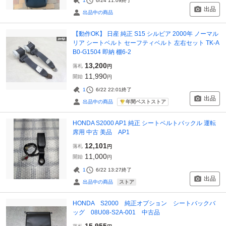
1
6/24 11:09
終了
出品
出品中の商品
【動作OK】 日産 純正 S15 シルビア 2000年 ノーマル
リア シートベルト セーフティベルト 左右セット TK-A
B0-G1504 即納 棚6-2
13,200
落札
円
11,990
開始
円
1
6/22 22:01
終了
出品
年間ベストストア
出品中の商品
HONDA S2000 AP1 純正 シートベルトバックル 運転
席用 中古 美品 AP1
12,101
落札
円
11,000
開始
円
1
6/22 13:27
終了
出品
ストア
出品中の商品
HONDA S2000 純正オプション シートバックバ
ッグ 08U08-S2A-001 中古品
15,955