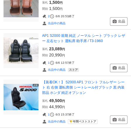
1,500
落札
円
1,500
開始
円
2
6/6 20:53
終了
出品
出品中の商品
AP1 S2000 前期 純正 ノーマル シート ブラック レザ
ー 左右セット 運転席 助手席 / T3-1960
23,089
落札
円
20,990
開始
円
1
6/6 12:57
終了
出品
ストア
出品中の商品
【装着OK！】 S2000 AP1 フロント フルレザー シー
ト 右 右側 運転席側 シートレール付ブラック 黒 内装
部品 ホンダ 純正オプション
49,500
落札
円
44,990
開始
円
1
6/3 15:37
終了
出品
年間ベストストア
出品中の商品