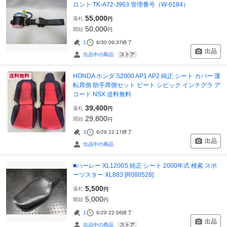
ロント TK-A72-J963 管理番号（W-6184）
55,000
落札
円
50,000
開始
円
1
6/30 09:37
終了
出品
ストア
出品中の商品
HONDA ホンダ S2000 AP1 AP2 純正 シート カバー 運
送料無料
転席側 助手席側セット ビート シビック インテグラ ア
コード NSX 送料無料
39,400
落札
円
29,800
開始
円
3
6/29 22:17
終了
出品
出品中の商品
■ハーレー XL1200S 純正 シート 2000年式 検索 スポ
ーツスター XL883 [R080528]
5,500
落札
円
5,000
開始
円
1
6/29 22:06
終了
出品
ストア
出品中の商品