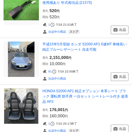
使用感あり 年式相当品 [21575]
520
落札
円
520
開始
円
1
7/18 21:01
終了
出品
ストア
出品中の商品
平成15年5月登録 ホンダ S2000 AP1 6速MT 車検長い
純正ブルーレザーシート 自走可能
2,151,000
落札
円
10,000
開始
円
91
7/16 22:00
終了
出品
出品中の商品
HONDA S2000 AP1 純正オプション 本革シート ブラ
ック 運転席 助手席 一台セット シートレール付き 超美
品 AP2
176,001
落札
円
160,000
開始
円
1
7/10 20:17
終了
出品
ストア
出品中の商品