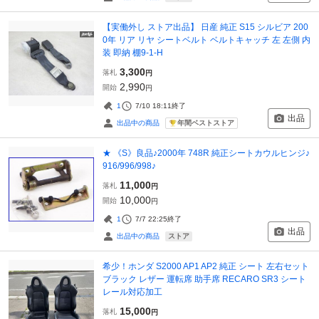
【実働外し ストア出品】 日産 純正 S15 シルビア 200
0年 リア リヤ シートベルト ベルトキャッチ 左 左側 内
装 即納 棚9-1-H
3,300
落札
円
2,990
開始
円
1
7/10 18:11
終了
出品
年間ベストストア
出品中の商品
★ 《S》良品♪2000年 748R 純正シートカウルヒンジ♪
916/996/998♪
11,000
落札
円
10,000
開始
円
1
7/7 22:25
終了
出品
ストア
出品中の商品
希少！ホンダ S2000 AP1 AP2 純正 シート 左右セット
ブラック レザー 運転席 助手席 RECARO SR3 シート
レール対応加工
15,000
落札
円