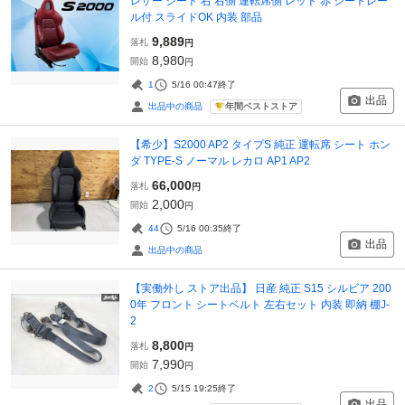
レザー シート 右 右側 運転席側 レッド 赤 シートレー
ル付 スライドOK 内装 部品
9,889
落札
円
8,980
開始
円
1
5/16 00:47
終了
出品
年間ベストストア
出品中の商品
【希少】S2000 AP2 タイプS 純正 運転席 シート ホン
ダ TYPE-S ノーマル レカロ AP1 AP2
66,000
落札
円
2,000
開始
円
44
5/16 00:35
終了
出品
出品中の商品
【実働外し ストア出品】 日産 純正 S15 シルビア 200
0年 フロント シートベルト 左右セット 内装 即納 棚J-
2
8,800
落札
円
7,990
開始
円
2
5/15 19:25
終了
出品