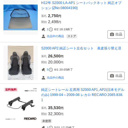
H12年 S2000 LA-AP1 シートバックネット 純正オプ
ション [ZNo:08004190]
2,750
落札
円
2,498
開始
円
1
6/2 18:19
終了
出品
ストア
出品中の商品
S2000 AP2 純正シート左右セット 表皮張り替え済
26,500
落札
円
20,000
開始
円
5
6/1 20:05
終了
出品
出品中の商品
純正シートレール 左席用 S2000 AP1, AP2(日本モデル
送料無料
のみ) 1999-04～2009-06 レカロ RECARO 2085.838.
1
35,530
落札
円
32,300
開始
円
未使用
1
5/31 17:25
終了