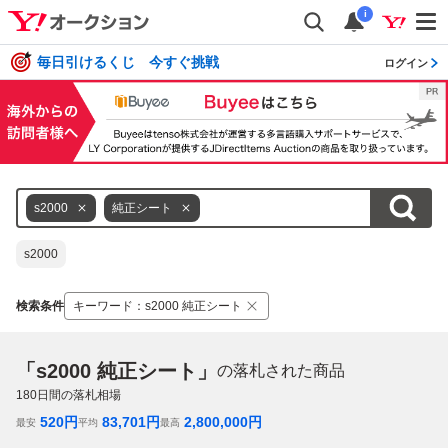
i
毎日引けるくじ 今すぐ挑戦
ログイン
s2000
純正シート
s2000
検索条件
キーワード
：
s2000 純正シート
「s2000 純正シート」
の落札された商品
180
日間の落札相場
520
円
83,701
円
2,800,000
円
最安
平均
最高