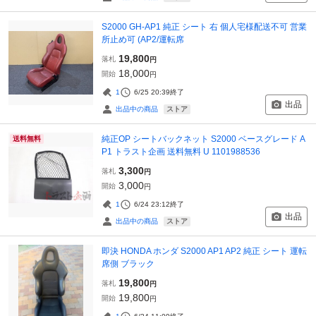
S2000 GH-AP1 純正 シート 右 個人宅様配送不可 営業
所止め可 (AP2/運転席
19,800
落札
円
18,000
開始
円
1
6/25 20:39
終了
出品
ストア
出品中の商品
純正OP シートバックネット S2000 ベースグレード A
送料無料
P1 トラスト企画 送料無料 U 1101988536
3,300
落札
円
3,000
開始
円
1
6/24 23:12
終了
出品
ストア
出品中の商品
即決 HONDA ホンダ S2000 AP1 AP2 純正 シート 運転
席側 ブラック
19,800
落札
円
19,800
開始
円