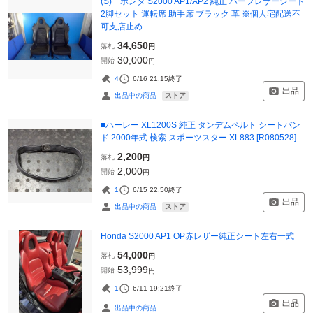
(S) ホンダ S2000 AP1/AP2 純正 ハーフレザーシート
2脚セット 運転席 助手席 ブラック 革 ※個人宅配送不
可支店止め
34,650
落札
円
30,000
開始
円
4
6/16 21:15
終了
出品
ストア
出品中の商品
■ハーレー XL1200S 純正 タンデムベルト シートバン
ド 2000年式 検索 スポーツスター XL883 [R080528]
2,200
落札
円
2,000
開始
円
1
6/15 22:50
終了
出品
ストア
出品中の商品
Honda S2000 AP1 OP赤レザー純正シート左右一式
54,000
落札
円
53,999
開始
円
1
6/11 19:21
終了
出品
出品中の商品