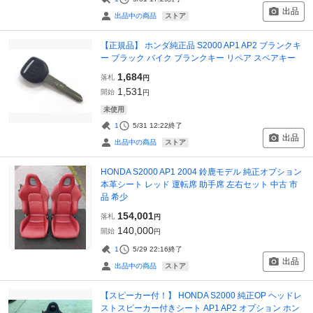
出品
ストア
出品中の商品
【正規品】 ホンダ純正品 S2000 AP1 AP2 ブランクキ
ー ブラック バイク ブランクキー リペア スペアキー
1,684
落札
円
1,531
開始
円
未使用
1
5/31 12:22
終了
出品
ストア
出品中の商品
HONDA S2000 AP1 2004 鈴鹿モデル 純正オプション
本革シート レッド 運転席 助手席 左右セット 中古 市
品 希少
154,001
落札
円
140,000
開始
円
1
5/29 22:16
終了
出品
ストア
出品中の商品
【スピーカー付！】 HONDA S2000 純正OP ヘッドレ
ストスピーカー付きシート AP1 AP2 オプション ホン