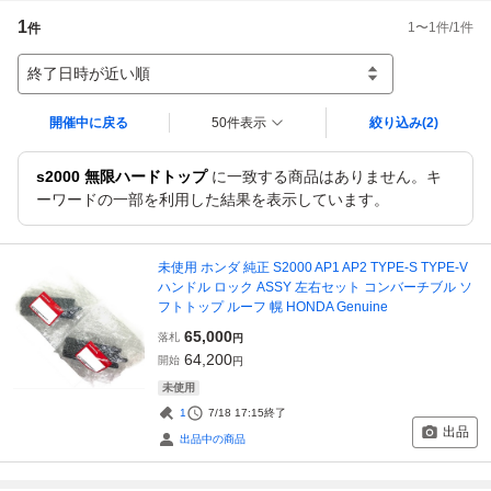
1
1
〜
1
件/
1
件
件
終了日時が近い順
開催中に戻る
50件表示
絞り込み
(2)
s2000 無限ハードトップ
に一致する商品はありません。キ
ーワードの一部を利用した結果を表示しています。
未使用 ホンダ 純正 S2000 AP1 AP2 TYPE-S TYPE-V
ハンドル ロック ASSY 左右セット コンバーチブル ソ
フトトップ ルーフ 幌 HONDA Genuine
65,000
落札
円
64,200
開始
円
未使用
1
7/18 17:15
終了
出品
出品中の商品