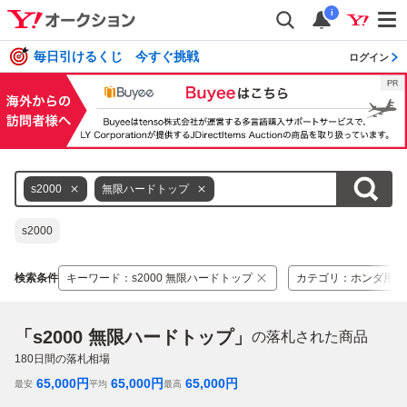
i
毎日引けるくじ 今すぐ挑戦
ログイン
s2000
無限ハードトップ
s2000
検索条件
キーワード
：
s2000 無限ハードトップ
カテゴリ
：
ホンダ用
「s2000 無限ハードトップ」
の落札された商品
180
日間の落札相場
65,000
円
65,000
円
65,000
円
最安
平均
最高