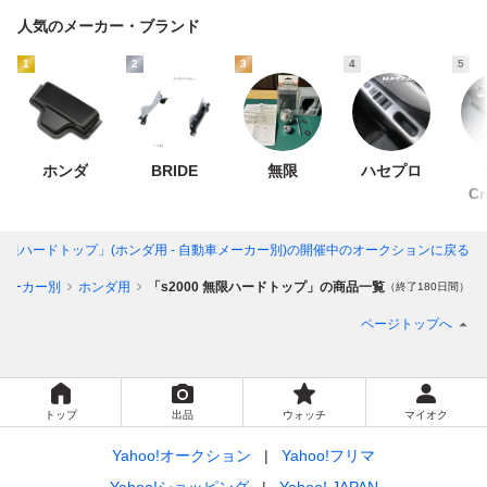
人気のメーカー・ブランド
1
2
3
4
5
ホンダ
BRIDE
無限
ハセプロ
Cr
0 無限ハードトップ」(ホンダ用 - 自動車メーカー別)
の開催中のオークションに戻る
メーカー別
ホンダ用
「s2000 無限ハードトップ」の商品一覧
（終了180日間）
ページトップへ
トップ
出品
ウォッチ
マイオク
Yahoo!オークション
Yahoo!フリマ
Yahoo!ショッピング
Yahoo! JAPAN