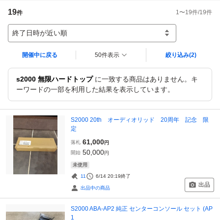
19
1
〜
19
件/
19
件
件
終了日時が近い順
開催中に戻る
50件表示
絞り込み
(2)
s2000 無限ハードトップ
に一致する商品はありません。キ
ーワードの一部を利用した結果を表示しています。
S2000 20th オーディオリッド 20周年 記念 限
定
61,000
落札
円
50,000
開始
円
未使用
11
6/14 20:19
終了
出品
出品中の商品
S2000 ABA-AP2 純正 センターコンソール セット (AP
1