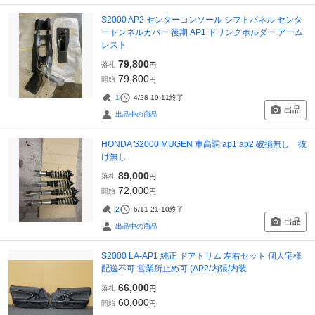
S2000 AP2 センターコンソール シフトパネル センタ
ートンネルカバー 後期 AP1 ドリンクホルダー アーム
レスト
79,800
落札
円
79,800
開始
円
1
4/28 19:11
終了
出品
出品中の商品
HONDA S2000 MUGEN 車高調 ap1 ap2 破損無し 抜
け無し
89,000
落札
円
72,000
開始
円
2
6/11 21:10
終了
出品
出品中の商品
S2000 LA-AP1 純正 ドアトリム 左右セット 個人宅様
配送不可 営業所止め可 (AP2/内張/内装
66,000
落札
円
60,000
開始
円