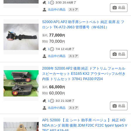
1
3/30 20:44
終了
出品
ストア
出品中の商品
S2000 AP1 AP2 助手席シートベルト 純正 前席 左 フ
ロント TK-A72-J963 管理番号（W-6261）
77,000
落札
円
70,000
開始
円
1
7/4 12:41
終了
出品
ストア
出品中の商品
2008年 S2000 AP2 後期 純正 ドアトリム フォーカル
スピーカーセット ES165 KX2 アウターバッフル付き
内張 トリムセット 37841 PA330 PZ04
66,000
落札
円
60,000
開始
円
1
3/2 21:32
終了
出品
ストア
出品中の商品
AP1 S2000 【 左 シート 助手席 ベージュ 】 純正 HO
NDA ホンダ 前期 後期 JDM F20C F22C typeV typeS V
TEC AP2 A19-46