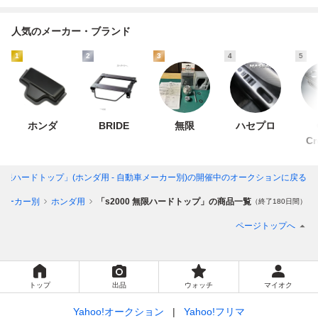
人気のメーカー・ブランド
1
2
3
4
5
ホンダ
BRIDE
無限
ハセプロ
Cr
0 無限ハードトップ」(ホンダ用 - 自動車メーカー別)
の開催中のオークションに戻る
メーカー別
ホンダ用
「s2000 無限ハードトップ」の商品一覧
（終了180日間）
ページトップへ
トップ
出品
ウォッチ
マイオク
Yahoo!オークション
Yahoo!フリマ