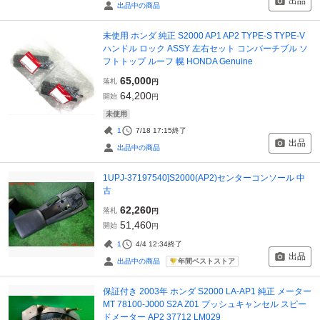
出品
出品中の商品
未使用 ホンダ 純正 S2000 AP1 AP2 TYPE-S TYPE-V
ハンドル ロック ASSY 左右セット コンバーチブル ソ
フトトップ ルーフ 幌 HONDA Genuine
65,000
落札
円
64,200
開始
円
未使用
1
7/18 17:15
終了
出品
出品中の商品
1UPJ-37197540]S2000(AP2)センターコンソール 中
古
62,260
落札
円
51,460
開始
円
1
4/4 12:34
終了
出品
年間ベストストア
出品中の商品
保証付き 2003年 ホンダ S2000 LA-AP1 純正 メーター
MT 78100-J000 S2A Z01 プッシュキャンセル スピー
ドメーター AP2 37712 LM029