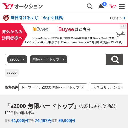
i
毎日引けるくじ 今すぐ挑戦
ログイン
s2000
無限ハードトップ
s2000
検索条件
キーワード
：
s2000 無限ハードトップ
カテゴリ
：
ホンダ用
「s2000 無限ハードトップ」
の落札された商品
180
日間の落札相場
61,000
円
74,497
円
89,000
円
最安
平均
最高