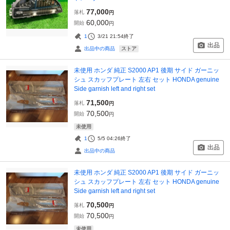
77,000
落札
円
60,000
開始
円
1
3/21 21:54
終了
出品
ストア
出品中の商品
未使用 ホンダ 純正 S2000 AP1 後期 サイド ガーニッ
シュ スカッフプレート 左右 セット HONDA genuine
Side garnish left and right set
71,500
落札
円
70,500
開始
円
未使用
1
5/5 04:26
終了
出品
出品中の商品
未使用 ホンダ 純正 S2000 AP1 後期 サイド ガーニッ
シュ スカッフプレート 左右 セット HONDA genuine
Side garnish left and right set
70,500
落札
円
70,500
開始
円
未使用