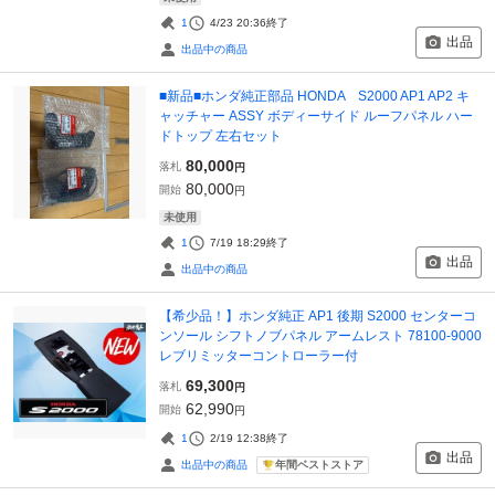
1
4/23 20:36
終了
出品
出品中の商品
■新品■ホンダ純正部品 HONDA S2000 AP1 AP2 キ
ャッチャー ASSY ボディーサイド ルーフパネル ハー
ドトップ 左右セット
80,000
落札
円
80,000
開始
円
未使用
1
7/19 18:29
終了
出品
出品中の商品
【希少品！】ホンダ純正 AP1 後期 S2000 センターコ
ンソール シフトノブパネル アームレスト 78100-9000
レブリミッターコントローラー付
69,300
落札
円
62,990
開始
円
1
2/19 12:38
終了
出品
年間ベストストア
出品中の商品