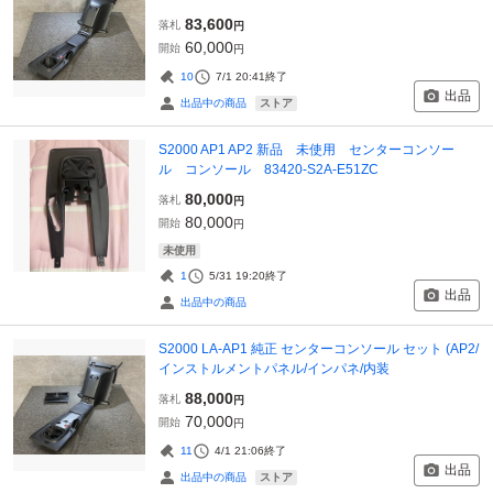
83,600
落札
円
60,000
開始
円
10
7/1 20:41
終了
出品
ストア
出品中の商品
S2000 AP1 AP2 新品 未使用 センターコンソー
ル コンソール 83420-S2A-E51ZC
80,000
落札
円
80,000
開始
円
未使用
1
5/31 19:20
終了
出品
出品中の商品
S2000 LA-AP1 純正 センターコンソール セット (AP2/
インストルメントパネル/インパネ/内装
88,000
落札
円
70,000
開始
円
11
4/1 21:06
終了
出品
ストア
出品中の商品