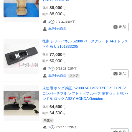
88,000
落札
円
88,000
開始
円
1
7/2 21:55
終了
出品
出品中の商品
後期 シフトパネル S2000 ベースグレード AP1 トラス
ト企画 U 2101833205
77,000
落札
円
60,000
開始
円
7
5/22 23:52
終了
出品
ストア
出品中の商品
未使用 ホンダ 純正 S2000 AP1 AP2 TYPE-S TYPE-V
コンバーチブル ソフトトップ ルーフ 左右セット 幌 ハ
ンドル ロック ASSY HONDA Genuine
64,500
落札
円
64,500
開始
円
未使用
1
7/22 13:52
終了