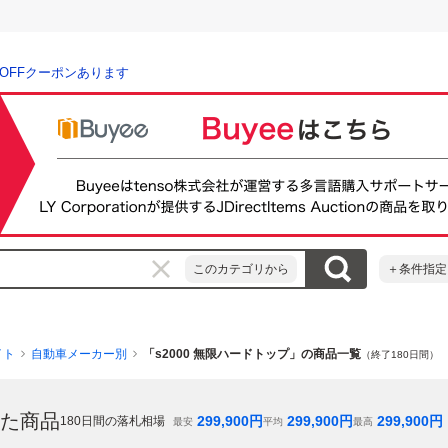
％OFFクーポンあります
このカテゴリから
＋条件指定
イト
自動車メーカー別
「s2000 無限ハードトップ」の商品一覧
（終了180日間）
た商品
299,900
円
299,900
円
299,900
円
180
日間の落札相場
最安
平均
最高