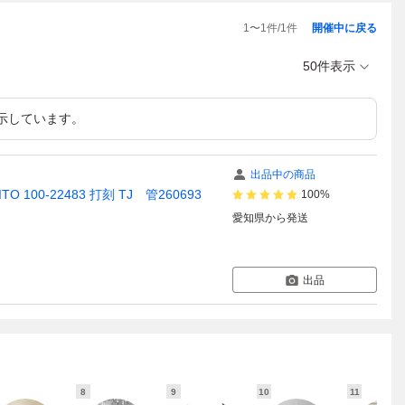
1
〜
1
件/
1
件
開催中に戻る
50件表示
示しています。
出品中の商品
O 100-22483 打刻 TJ 管260693
100%
愛知県
から発送
出品
8
9
10
11