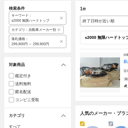
検索条件
1
件
キーワード
：
s2000 無限ハードトップ
終了日時が近い順
カテゴリ
：
自動車メーカー別
s2000 無限ハードトッ
落札価格
：
299,900円 ～ 299,900円
自
新
対象商品
落
鑑定付き
未
送料無料
匿名配送
コンビニ受取
人気のメーカー・ブラ
カテゴリ
1
2
すべて