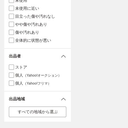
未使用
未使用に近い
目立った傷や汚れなし
やや傷や汚れあり
傷や汚れあり
全体的に状態が悪い
出品者
ストア
個人
（Yahoo!オークション）
個人
（Yahoo!フリマ）
出品地域
すべての地域から選ぶ