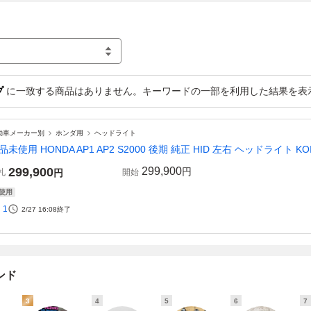
プ
に一致する商品はありません。キーワードの一部を利用した結果を表
動車メーカー別
ホンダ用
ヘッドライト
品未使用 HONDA AP1 AP2 S2000 後期 純正 HID 左右 ヘッドライト KOIT
299,900
299,900
円
札
円
開始
使用
1
2/27 16:08
終了
ンド
3
4
5
6
7