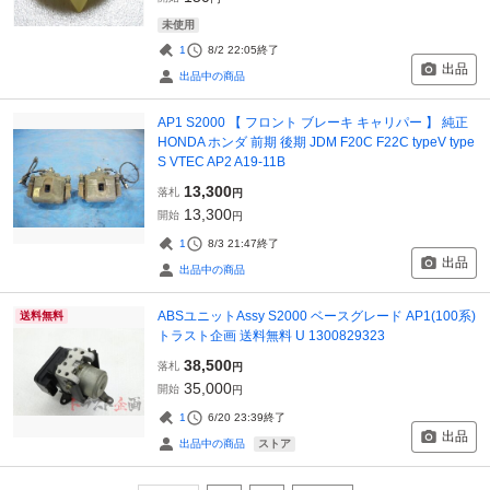
未使用
1
8/2 22:05
終了
出品
出品中の商品
AP1 S2000 【 フロント ブレーキ キャリパー 】 純正
HONDA ホンダ 前期 後期 JDM F20C F22C typeV type
S VTEC AP2 A19-11B
13,300
落札
円
13,300
開始
円
1
8/3 21:47
終了
出品
出品中の商品
ABSユニットAssy S2000 ベースグレード AP1(100系)
送料無料
トラスト企画 送料無料 U 1300829323
38,500
落札
円
35,000
開始
円
1
6/20 23:39
終了
出品
ストア
出品中の商品