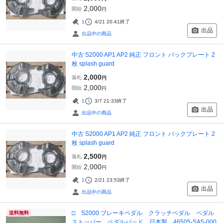
2,000
開始
円
1
4/21 20:41
終了
出品
出品中の商品
中古 S2000 AP1 AP2 純正 フロント バックプレート 2
枚 splash guard
2,000
落札
円
2,000
開始
円
1
3/7 21:33
終了
出品
出品中の商品
中古 S2000 AP1 AP2 純正 フロント バックプレート 2
枚 splash guard
2,500
落札
円
2,000
開始
円
1
2/21 23:53
終了
出品
出品中の商品
□ S2000 ブレーキペダル クラッチペダル ペダル
送料無料
ストッパー ペダルパッド 日本製 46505-SA5-000