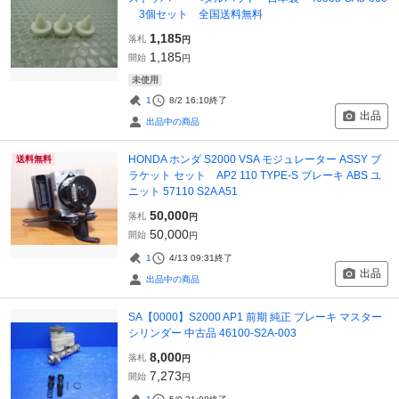
3個セット 全国送料無料
1,185
落札
円
1,185
開始
円
未使用
1
8/2 16:10
終了
出品
出品中の商品
HONDA ホンダ S2000 VSA モジュレーター ASSY ブ
送料無料
ラケット セット AP2 110 TYPE-S ブレーキ ABS ユ
ニット 57110 S2A A51
50,000
落札
円
50,000
開始
円
1
4/13 09:31
終了
出品
出品中の商品
SA【0000】S2000 AP1 前期 純正 ブレーキ マスター
シリンダー 中古品 46100-S2A-003
8,000
落札
円
7,273
開始
円