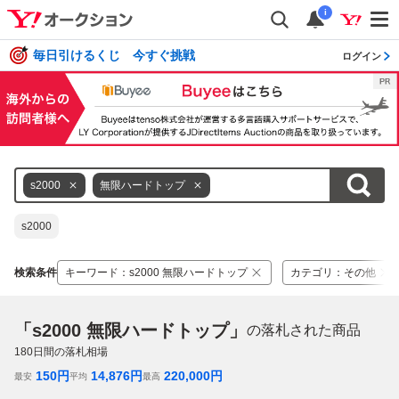
i
毎日引けるくじ 今すぐ挑戦
ログイン
s2000
無限ハードトップ
s2000
検索条件
キーワード
：
s2000 無限ハードトップ
カテゴリ
：
その他
「s2000 無限ハードトップ」
の落札された商品
180
日間の落札相場
150
円
14,876
円
220,000
円
最安
平均
最高