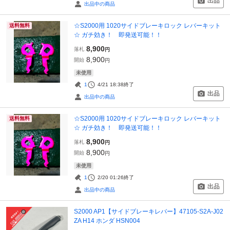
出品
出品中の商品
☆S2000用 1020サイドブレーキロック レバーキット
送料無料
☆ ガチ効き！ 即発送可能！！
8,900
落札
円
8,900
開始
円
未使用
1
4/21 18:38
終了
出品
出品中の商品
☆S2000用 1020サイドブレーキロック レバーキット
送料無料
☆ ガチ効き！ 即発送可能！！
8,900
落札
円
8,900
開始
円
未使用
1
2/20 01:26
終了
出品
出品中の商品
S2000 AP1【サイドブレーキレバー】47105-S2A-J02
ZA H14 ホンダ HSN004