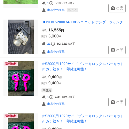
1
6/13 21:19
終了
出品
ストア
出品中の商品
HONDA S2000 AP1 ABS ユニット ホンダ ジャンク
16,555
落札
円
5,000
開始
円
21
3/2 22:34
終了
出品
出品中の商品
☆S2000用 1020サイドブレーキロック レバーキット
送料無料
☆ ガチ効き！ 即発送可能！！
9,400
落札
円
9,400
開始
円
未使用
1
7/31 18:52
終了
出品
出品中の商品
☆S2000用 1020サイドブレーキロック レバーキット
送料無料
☆ ガチ効き！ 即発送可能！！
9,400