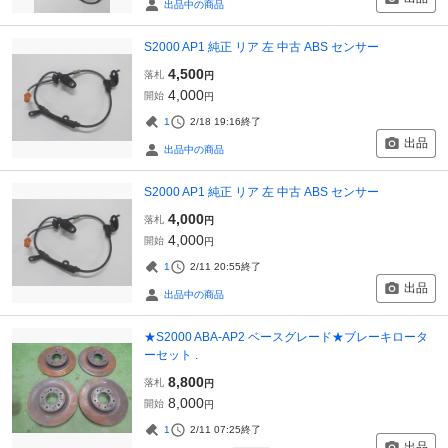
出品中の商品
S2000 AP1 純正 リア 左 中古 ABS センサー
4,500
落札
円
4,000
開始
円
1
2/18 19:16
終了
出品
出品中の商品
S2000 AP1 純正 リア 左 中古 ABS センサー
4,000
落札
円
4,000
開始
円
1
2/11 20:55
終了
出品
出品中の商品
★S2000 ABA-AP2 ベースグレード★ブレーキロータ
ーセット .
8,800
落札
円
8,000
開始
円
1
2/11 07:25
終了
出品