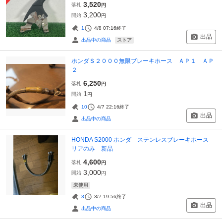
3,520
落札
円
3,200
開始
円
1
4/8 07:16
終了
出品
ストア
出品中の商品
ホンダＳ２０００無限ブレーキホース ＡＰ１ ＡＰ
２
6,250
落札
円
1
開始
円
10
4/7 22:16
終了
出品
出品中の商品
HONDA S2000 ホンダ ステンレスブレーキホース
リアのみ 新品
4,600
落札
円
3,000
開始
円
未使用
3
3/7 19:56
終了
出品
出品中の商品