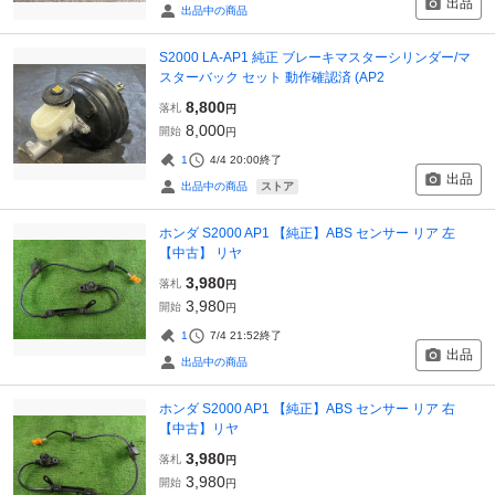
出品
出品中の商品
S2000 LA-AP1 純正 ブレーキマスターシリンダー/マ
スターバック セット 動作確認済 (AP2
8,800
落札
円
8,000
開始
円
1
4/4 20:00
終了
出品
ストア
出品中の商品
ホンダ S2000 AP1 【純正】ABS センサー リア 左
【中古】 リヤ
3,980
落札
円
3,980
開始
円
1
7/4 21:52
終了
出品
出品中の商品
ホンダ S2000 AP1 【純正】ABS センサー リア 右
【中古】リヤ
3,980
落札
円
3,980
開始
円