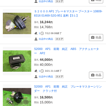
ストア
出品中の商品
Ｓ２０００ AP1 ブレーキマスター ブースター 10809-
8316 01469-S2G-951 送料【S１】
16,244
落札
円
14,768
開始
円
1
7/12 09:08
終了
出品
ストア
出品中の商品
S2000 AP1 前期 純正 ABS アクチュエータ
ー AP2
44,000
落札
円
40,000
開始
円
1
3/21 21:14
終了
出品
ストア
出品中の商品
S2000 AP1 前期 純正 ブレーキマスターシリン
ダー クラッチ付
16,500
落札
円
15,000
開始
円