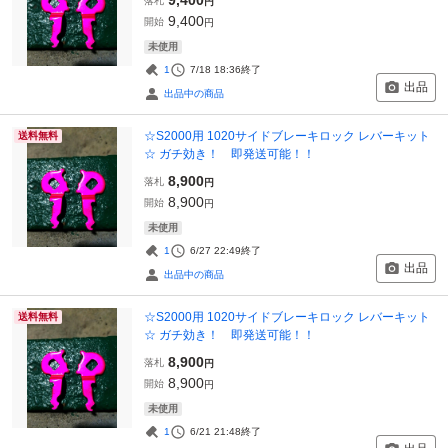
落札
円
9,400
開始
円
未使用
1
7/18 18:36
終了
出品
出品中の商品
☆S2000用 1020サイドブレーキロック レバーキット
送料無料
☆ ガチ効き！ 即発送可能！！
8,900
落札
円
8,900
開始
円
未使用
1
6/27 22:49
終了
出品
出品中の商品
☆S2000用 1020サイドブレーキロック レバーキット
送料無料
☆ ガチ効き！ 即発送可能！！
8,900
落札
円
8,900
開始
円
未使用
1
6/21 21:48
終了