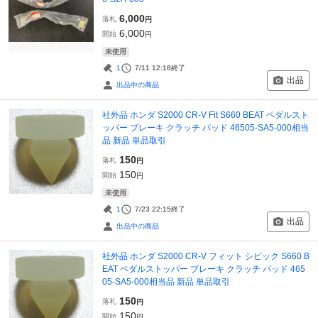
6,000
落札
円
6,000
開始
円
未使用
1
7/11 12:18
終了
出品
出品中の商品
社外品 ホンダ S2000 CR-V Fit S660 BEAT ペダルスト
ッパー ブレーキ クラッチ パッド 46505-SA5-000相当
品 新品 単品取引
150
落札
円
150
開始
円
未使用
1
7/23 22:15
終了
出品
出品中の商品
社外品 ホンダ S2000 CR-V フィット シビック S660 B
EAT ペダルストッパー ブレーキ クラッチ パッド 465
05-SA5-000相当品 新品 単品取引
150
落札
円
150
開始
円