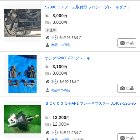
S2000 ロアアーム取付型 フロント ブレーキダクト
8,000
落札
円
8,000
開始
円
未使用
1
2/13 09:18
終了
出品
出品中の商品
ホンダS2000 AP1ブレーキ
3,100
落札
円
3,000
開始
円
2
3/4 00:13
終了
出品
出品中の商品
Ｓ２０００ GH-AP1 ブレーキマスター 01469-S2G-95
1
13,200
落札
円
12,000
開始
円
1
3/18 18:07
終了
出品
ストア
出品中の商品