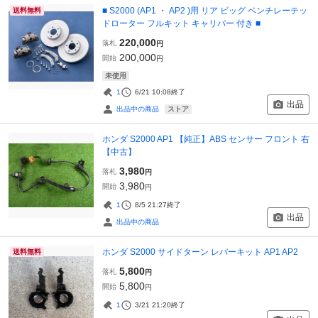
■ S2000 (AP1 ・ AP2 )用 リア ビッグ ベンチレーテッ
送料無料
ドローター フルキット キャリパー 付き ■
220,000
落札
円
200,000
開始
円
未使用
1
6/21 10:08
終了
出品
ストア
出品中の商品
ホンダ S2000 AP1 【純正】ABS センサー フロント 右
【中古】
3,980
落札
円
3,980
開始
円
1
8/5 21:27
終了
出品
出品中の商品
ホンダ S2000 サイドターン レバーキット AP1 AP2
送料無料
5,800
落札
円
5,800
開始
円
1
3/21 21:20
終了