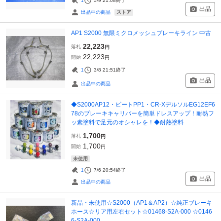
1
5/9 21:08
終了
出品
ストア
出品中の商品
AP1 S2000 無限ミクロメッシュブレーキライン 中古
22,223
落札
円
22,223
開始
円
1
3/8 21:51
終了
出品
出品中の商品
◆S2000AP12・ビートPP1・CR-XデルソルEG12EF6
78のブレーキキャリパーを簡単ドレスアップ！耐熱フ
ッ素塗料で足元のオシャレを！◆耐熱塗料
1,700
落札
円
1,700
開始
円
未使用
1
7/6 20:54
終了
出品
出品中の商品
新品・未使用☆S2000（AP1＆AP2）☆純正ブレーキ
ホース☆リア用左右セット☆01468-S2A-000 ☆0146
6-S2A-000