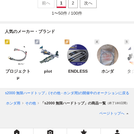
前へ
1
2
次へ
1
〜
50
件 /
100
件
人気のメーカー・ブランド
1
2
3
4
5
プロジェクト
plot
ENDLESS
ホンダ
タ
μ
「s2000 無限ハードトップ」(その他 - ホンダ用)
の開催中のオークションに戻る
キ
ホンダ用
その他
「s2000 無限ハードトップ」の商品一覧
（終了180日間）
ページトップへ