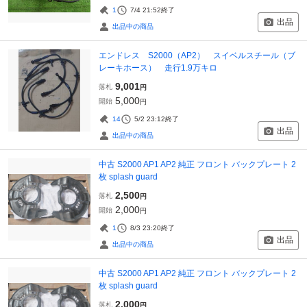
1
7/4 21:52
終了
出品
出品中の商品
エンドレス S2000（AP2） スイベルスチール（ブ
レーキホース） 走行1.9万キロ
9,001
落札
円
5,000
開始
円
14
5/2 23:12
終了
出品
出品中の商品
中古 S2000 AP1 AP2 純正 フロント バックプレート 2
枚 splash guard
2,500
落札
円
2,000
開始
円
1
8/3 23:20
終了
出品
出品中の商品
中古 S2000 AP1 AP2 純正 フロント バックプレート 2
枚 splash guard
2,000
落札
円