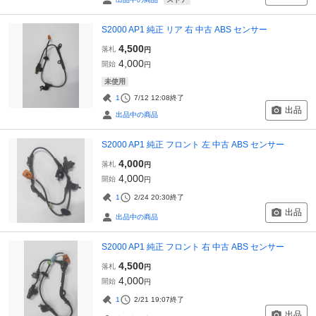
S2000 AP1 純正 リア 右 中古 ABS センサー
4,500
落札
円
4,000
開始
円
未使用
1
7/12 12:08
終了
出品
出品中の商品
S2000 AP1 純正 フロント 左 中古 ABS センサー
4,000
落札
円
4,000
開始
円
1
2/24 20:30
終了
出品
出品中の商品
S2000 AP1 純正 フロント 右 中古 ABS センサー
4,500
落札
円
4,000
開始
円
1
2/21 19:07
終了
出品