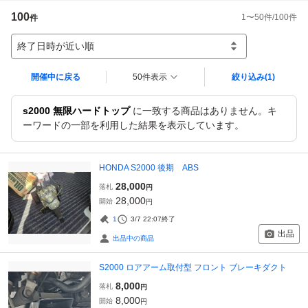
100
1
〜
50
件/
100
件
件
終了日時が近い順
開催中に戻る
50件表示
絞り込み
(1)
s2000 無限ハードトップ
に一致する商品はありません。キ
ーワードの一部を利用した結果を表示しています。
HONDA S2000 後期 ABS
28,000
落札
円
28,000
開始
円
1
3/7 22:07
終了
出品
出品中の商品
S2000 ロアアーム取付型 フロント ブレーキダクト
8,000
落札
円
8,000
開始
円