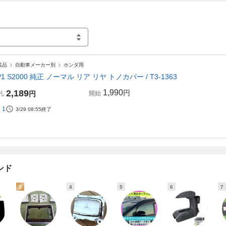
装品
自動車メーカー別
ホンダ用
P1 S2000 純正 ノーマル リア リヤ トノカバー / T3-1363
2,189
1,990
円
札
円
開始
1
3/29 08:55
終了
ンド
3
4
5
6
7