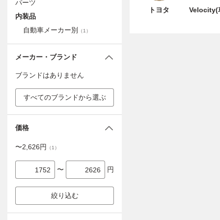
パーツ
トヨタ
Velocity
内装品
自動車メーカー別
（
1
）
メーカー・ブランド
ブランドはありません
すべてのブランドから選ぶ
価格
〜
2,626
円
（
1
）
〜
円
絞り込む