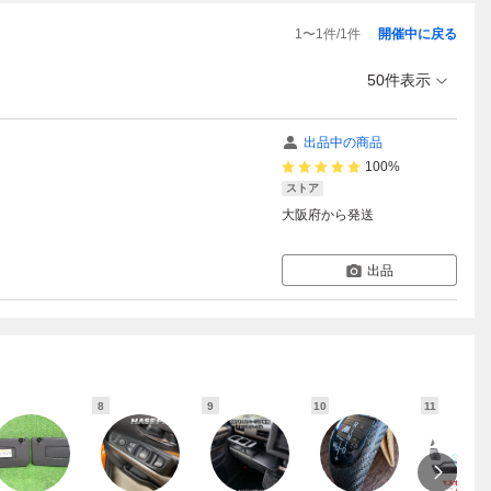
1
〜
1
件/
1
件
開催中に戻る
50件表示
出品中の商品
100%
ストア
大阪府
から発送
出品
8
9
10
11