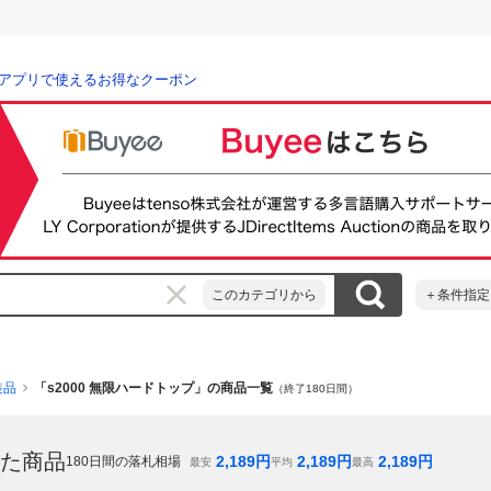
アプリで使えるお得なクーポン
このカテゴリから
＋条件指定
装品
「s2000 無限ハードトップ」の商品一覧
（終了180日間）
た商品
2,189
円
2,189
円
2,189
円
180
日間の落札相場
最安
平均
最高