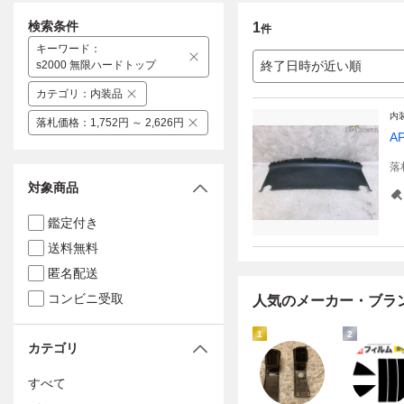
検索条件
1
件
キーワード
：
s2000 無限ハードトップ
終了日時が近い順
カテゴリ
：
内装品
内
落札価格
：
1,752円 ～ 2,626円
A
落
対象商品
鑑定付き
送料無料
匿名配送
コンビニ受取
人気のメーカー・ブラ
1
2
カテゴリ
すべて