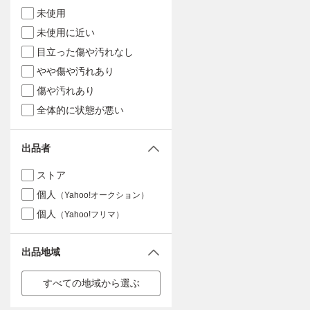
未使用
未使用に近い
目立った傷や汚れなし
やや傷や汚れあり
傷や汚れあり
全体的に状態が悪い
出品者
ストア
個人
（Yahoo!オークション）
個人
（Yahoo!フリマ）
出品地域
すべての地域から選ぶ