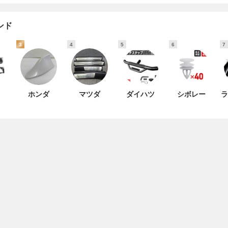
ンド
3
4
5
6
7
ホンダ
マツダ
ダイハツ
シボレー
ラ