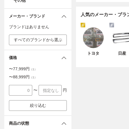
その他
人気のメーカー・ブラ
メーカー・ブランド
1
2
ブランドはありません
すべてのブランドから選ぶ
トヨタ
日産
価格
〜
77,999
円
（
1
）
〜
88,999
円
（
1
）
〜
円
絞り込む
商品の状態