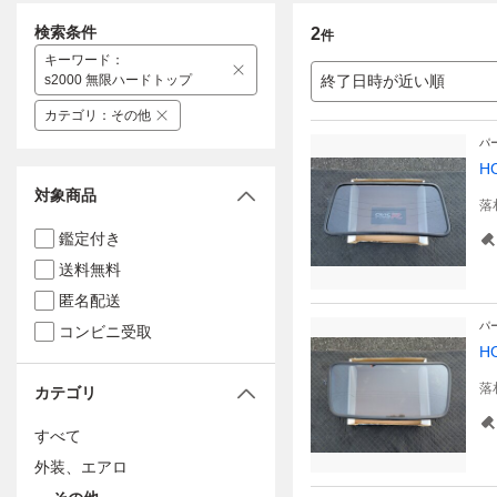
検索条件
2
件
キーワード
：
s2000 無限ハードトップ
終了日時が近い順
カテゴリ
：
その他
パ
H
対象商品
落
鑑定付き
送料無料
匿名配送
パ
コンビニ受取
H
落
カテゴリ
すべて
外装、エアロ