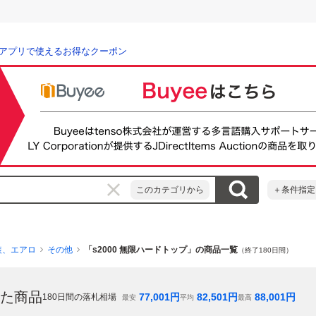
アプリで使えるお得なクーポン
このカテゴリから
＋条件指定
装、エアロ
その他
「s2000 無限ハードトップ」の商品一覧
（終了180日間）
た商品
77,001
円
82,501
円
88,001
円
180
日間の落札相場
最安
平均
最高