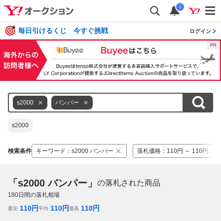
i
毎日引けるくじ 今すぐ挑戦
ログイン
s2000
バンパー
s2000
検索条件
キーワード
：
s2000 バンパー
落札価格
：
110円 ～ 110円
「s2000 バンパー」
の落札された商品
180
日間の落札相場
110
円
110
円
110
円
最安
平均
最高