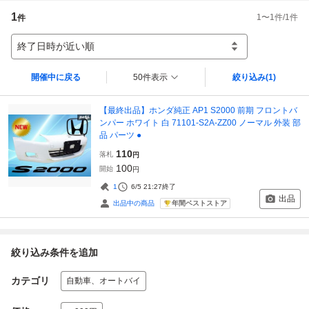
1
1
〜
1
件/
1
件
件
終了日時が近い順
開催中に戻る
50件表示
絞り込み
(1)
【最終出品】ホンダ純正 AP1 S2000 前期 フロントバ
ンパー ホワイト 白 71101-S2A-ZZ00 ノーマル 外装 部
品 パーツ ●
110
落札
円
100
開始
円
1
6/5 21:27
終了
出品
年間ベストストア
出品中の商品
絞り込み条件を追加
カテゴリ
自動車、オートバイ