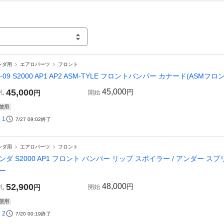
ンダ用
エアロパーツ
フロント
9-09 S2000 AP1 AP2 ASM-TYLE フロントバンパー カナード(ASM
45,000
45,000
円
札
円
開始
使用
1
7/27 09:02
終了
ンダ用
エアロパーツ
フロント
ンダ S2000 AP1 フロント バンパー リップ スポイラー / アンダー 
ー
52,900
48,000
円
札
円
開始
使用
2
7/20 00:19
終了