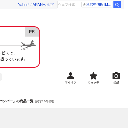
Yahoo! JAPAN
ヘルプ
滝沢秀明氏 IMPACT26
マイオク
ウォッチ
出品
0 バンパー」の商品一覧
（終了180日間）