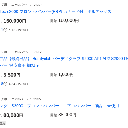
ンダ用
エアロパーツ
フロント
oltex s2000 フロントバンパー(FRP) カナード付 ボルテックス
160,000
160,000
円
札
円
開始
1
5/17 21:08
終了
ンダ用
エアロパーツ
フロント
ア品【最終出品】 Buddyclub バーディクラブ S2000 AP1 AP2 S2000 
パー /激安魔王 棚2J ●
5,500
1,000
円
札
円
開始
8
4/23 21:33
終了
ンダ用
エアロパーツ
フロント
ンダ S2000 フロントバンパー エアロバンパー 新品 未使用
88,000
88,000
円
札
円
開始
使用