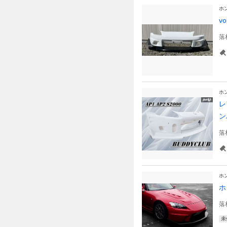
ホ
v
落
ホ
レ
ン
落
ホ
ホ
落
未