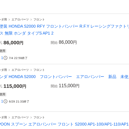
ンダ用
エアロパーツ
フロント
塗装 HONDA S2000 RFY フロントバンパー R.F.Y レーシングファク
ス 無限 ホンダ タイプS AP1 2
86,000
86,000
円
札
円
開始
使用
1
7/4 22:59
終了
ンダ用
エアロパーツ
フロント
ンダ HONDA S2000 フロントバンパー エアロバンパー 新品 未使
115,000
115,000
円
札
円
開始
使用
1
6/29 21:33
終了
ンダ用
エアロパーツ
フロント
POON スプーン エアロバンパー フロント S2000 AP1-100/AP1-110/AP1-120/