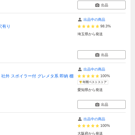
出品
出品中の商品
プ穴有り
98.3%
埼玉県
から発送
出品
出品中の商品
ZZ00 社外 スポイラー付 グレメタ系 即納 棚
100%
年間ベストストア
愛知県
から発送
出品
出品中の商品
100%
大阪府
から発送