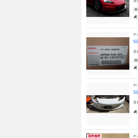
落
未
ホ
S
落
未
ホ
S
落
ホ
送料無料