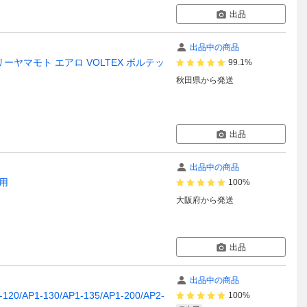
出品
出品中の商品
トリーヤマモト エアロ VOLTEX ボルテッ
99.1%
秋田県
から発送
出品
出品中の商品
用
100%
大阪府
から発送
出品
出品中の商品
AP1-130/AP1-135/AP1-200/AP2-
100%