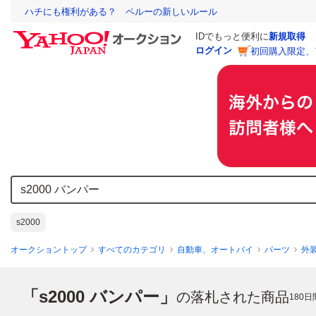
ハチにも権利がある？ ペルーの新しいルール
IDでもっと便利に
新規取得
ログイン
初回購入限定、
s2000
オークショントップ
すべてのカテゴリ
自動車、オートバイ
パーツ
外
「s2000 バンパー」
の落札された商品
180
日