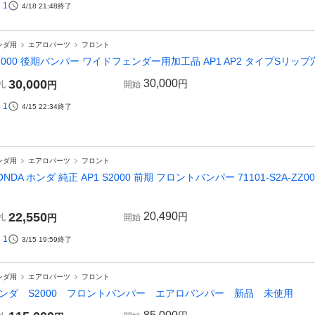
1
4/18 21:48
終了
ンダ用
エアロパーツ
フロント
2000 後期バンパー ワイドフェンダー用加工品 AP1 AP2 タイプSリッ
30,000
30,000
円
札
円
開始
1
4/15 22:34
終了
ンダ用
エアロパーツ
フロント
ONDA ホンダ 純正 AP1 S2000 前期 フロントバンパー 71101-S2A-
22,550
20,490
円
札
円
開始
1
3/15 19:59
終了
ンダ用
エアロパーツ
フロント
ンダ S2000 フロントバンパー エアロバンパー 新品 未使用