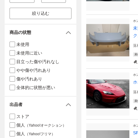
絞り込む
ホ
未
商品の状態
ク
未使用
落
未使用に近い
未
目立った傷や汚れなし
やや傷や汚れあり
ホ
傷や汚れあり
ホ
全体的に状態が悪い
落
未
出品者
ストア
個人
（Yahoo!オークション）
ホ
S
個人
（Yahoo!フリマ）