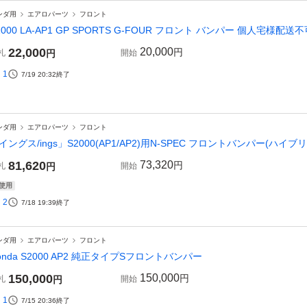
ンダ用
エアロパーツ
フロント
2000 LA-AP1 GP SPORTS G-FOUR フロント バンパー 個人宅様配
22,000
20,000
円
札
円
開始
1
7/19 20:32
終了
ンダ用
エアロパーツ
フロント
イングス/ings」S2000(AP1/AP2)用N-SPEC フロントバンパー(ハイ
81,620
73,320
円
札
円
開始
使用
2
7/18 19:39
終了
ンダ用
エアロパーツ
フロント
onda S2000 AP2 純正タイプSフロントバンパー
150,000
150,000
円
札
円
開始
1
7/15 20:36
終了