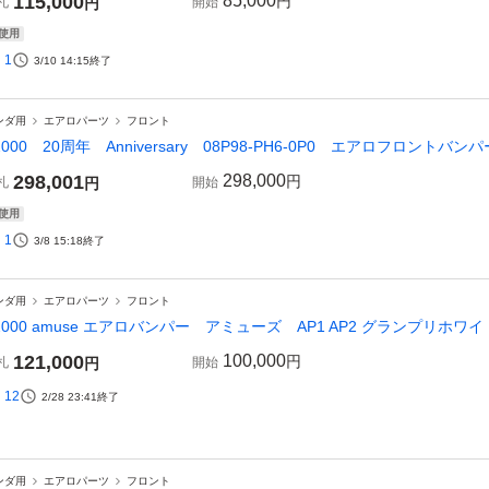
115,000
85,000
円
札
円
開始
使用
1
3/10 14:15
終了
ンダ用
エアロパーツ
フロント
2000 20周年 Anniversary 08P98-PH6-0P0 エアロフロントバ
298,001
298,000
円
札
円
開始
使用
1
3/8 15:18
終了
ンダ用
エアロパーツ
フロント
2000 amuse エアロバンパー アミューズ AP1 AP2 グランプリホワイ
121,000
100,000
円
札
円
開始
12
2/28 23:41
終了
ンダ用
エアロパーツ
フロント