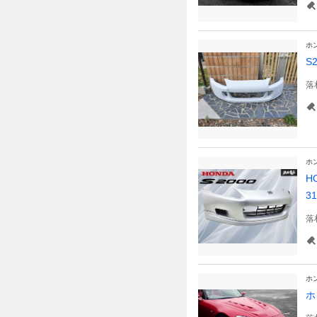
ホ
S
落
ホ
H
31
落
ホ
ホ