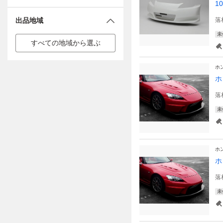
10
出品地域
落
未
すべての地域から選ぶ
ホ
ホ
落
未
ホ
ホ
落
未