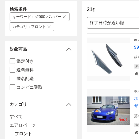
検索条件
21
件
キーワード
：
s2000 バンパー
終了日時が近い順
カテゴリ
：
フロント
ホ
9
対象商品
落
鑑定付き
未
送料無料
匿名配送
コンビニ受取
ホ
ホ
カテゴリ
ザ
すべて
落
エアロパーツ
未
フロント