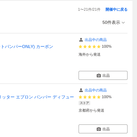
1
〜
21
件/
21
件
開催中に戻る
50件表示
出品中の商品
フロントバンパーONLY) カーボン
100%
海外
から発送
出品
出品中の商品
スプリッター エプロン バンパー ディフュー
100%
ストア
京都府
から発送
出品