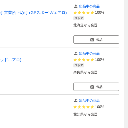
出品中の商品
送不可 営業所止め可 (GPスポーツ/エアロ)
100%
ストア
北海道
から発送
出品
出品中の商品
ブリッドエアロ)
100%
ストア
奈良県
から発送
出品
出品中の商品
100%
愛知県
から発送