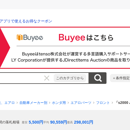
アプリで使えるお得なクーポン
このカテゴリから
＋条件指定
装、エアロ
自動車メーカー別
ホンダ用
エアロパーツ
フロント
「s200
5,500
円
90,559
円
298,001
円
間の落札相場
最安
平均
最高