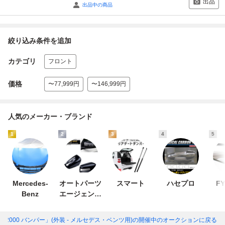
出品
出品中の商品
絞り込み条件を追加
カテゴリ
フロント
価格
〜77,999円
〜146,999円
人気のメーカー・ブランド
1
2
3
4
5
Mercedes-
オートパーツ
スマート
ハセプロ
FY
Benz
エージェンシ
ー
「s2000 バンパー」(外装 - メルセデス・ベンツ用)
の開催中のオークションに戻る