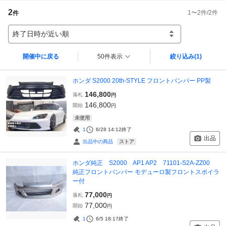
2
1
〜
2
件/
2
件
件
終了日時が近い順
開催中に戻る
50件表示
絞り込み
(1)
ホンダ S2000 20th-STYLE フロントバンパー PP製
146,800
落札
円
146,800
開始
円
未使用
1
6/28 14:12
終了
出品
ストア
出品中の商品
ホンダ純正 S2000 AP1 AP2 71101-S2A-ZZ00
純正フロントバンパー モデューロ製フロントスポイラ
ー付
77,000
落札
円
77,000
開始
円
1
6/5 18:17
終了