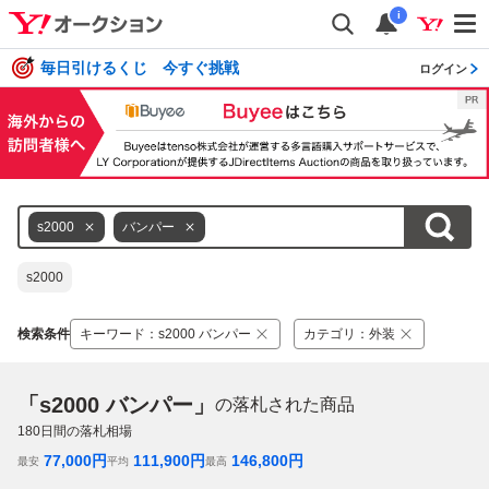
i
毎日引けるくじ 今すぐ挑戦
ログイン
s2000
バンパー
s2000
検索条件
キーワード
：
s2000 バンパー
カテゴリ
：
外装
「s2000 バンパー」
の落札された商品
180
日間の落札相場
77,000
円
111,900
円
146,800
円
最安
平均
最高