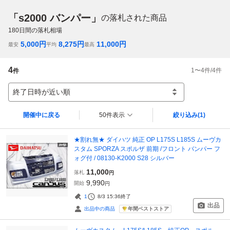
「s2000 バンパー」
の落札された商品
180
日間の落札相場
5,000
円
8,275
円
11,000
円
最安
平均
最高
4
1
〜
4
件/
4
件
件
終了日時が近い順
開催中に戻る
50件表示
絞り込み
(1)
★割れ無★ ダイハツ 純正 OP L175S L185S ムーヴカ
スタム SPORZA スポルザ 前期 /フロント バンパー フ
ォグ付 / 08130-K2000 S28 シルバー
11,000
落札
円
9,990
開始
円
1
8/3 15:36
終了
出品
年間ベストストア
出品中の商品