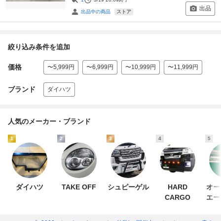
出品
ストア
出品中の商品
絞り込み条件を追加
価格
〜5,999円
〜6,999円
〜10,999円
〜11,999円
ブランド
ダイハツ
人気のメーカー・ブランド
1
2
3
4
5
ダイハツ
TAKE OFF
シュピーゲル
HARD
オー
CARGO
エー