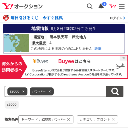
i
毎日引けるくじ 今すぐ挑戦
ログイン
地震情報
8月8日23時02分
ごろ発生
熊本県天草・芦北地方
震源地
4
最大震度
この地震による津波の心配はありません
詳細
s2000
バンパー
s2000
検索条件
キーワード
：
s2000 バンパー
カテゴリ
：
フロント