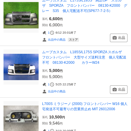
ムーヴカスタム L175S/L185S 純正OP スポル
ザ SPORZA フロントバンパー 08130-K2000 グ
レー S35 個人宅配送不可(SP677-7-2-5）
6,600
落札
円
6,000
開始
円
1
6/12 20:01
終了
出品
ストア
出品中の商品
ムーブカスタム L185S/L175S SPORZA スポルザ
フロントバンパー 大型サイズ送料注意 個人宅配送
不可 08130-K2000 カラーW24
5,000
落札
円
5,000
開始
円
1
5/25 22:25
終了
出品
出品中の商品
L700S ミラジーノ (2000) フロントバンパー W16 個人
宅発送不可最寄りの営業所止め MIT 26012006
10,500
落札
円
9,546
開始
円
1
3/19 20:09
終了