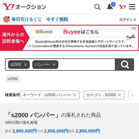
i
毎日引けるくじ 今すぐ挑戦
ログイン
s2000
バンパー
s2000
検索条件
キーワード
：
s2000 バンパー
カテゴリ
：
S2000
落札
「s2000 バンパー」
の落札された商品
180
日間の落札相場
2,800,000
円
2,800,000
円
2,800,000
円
最安
平均
最高