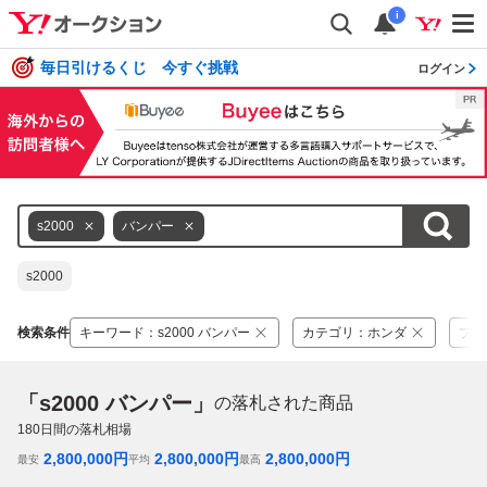
i
毎日引けるくじ 今すぐ挑戦
ログイン
s2000
バンパー
s2000
検索条件
キーワード
：
s2000 バンパー
カテゴリ
：
ホンダ
ブラ
「s2000 バンパー」
の落札された商品
180
日間の落札相場
2,800,000
円
2,800,000
円
2,800,000
円
最安
平均
最高