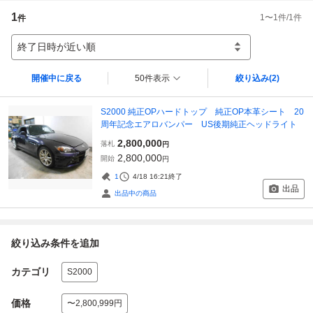
1
1
〜
1
件/
1
件
件
終了日時が近い順
開催中に戻る
50件表示
絞り込み
(2)
S2000 純正OPハードトップ 純正OP本革シート 20
周年記念エアロバンパー US後期純正ヘッドライト
2,800,000
落札
円
2,800,000
開始
円
1
4/18 16:21
終了
出品
出品中の商品
絞り込み条件を追加
カテゴリ
S2000
価格
〜2,800,999円