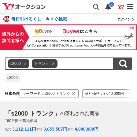
i
毎日引けるくじ 今すぐ挑戦
ログイン
s2000
トランク
s2000
検索条件
キーワード
：
s2000 トランク
落札価格
：
3,040,000円 ～ 4,5
「s2000 トランク」
の落札された商品
180
日間の落札相場
3,112,111
円
3,653,587
円
4,000,000
円
最安
平均
最高