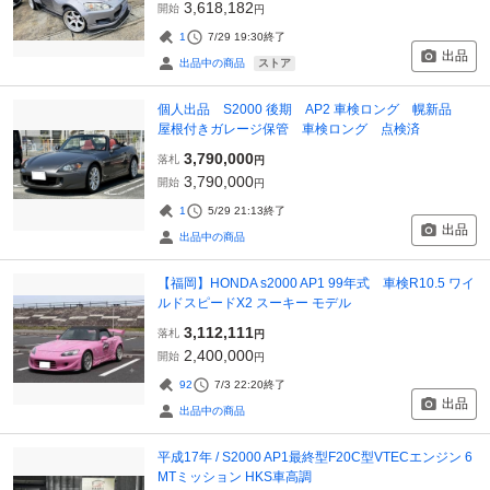
3,618,182
開始
円
1
7/29 19:30
終了
出品
ストア
出品中の商品
個人出品 S2000 後期 AP2 車検ロング 幌新品
屋根付きガレージ保管 車検ロング 点検済
3,790,000
落札
円
3,790,000
開始
円
1
5/29 21:13
終了
出品
出品中の商品
【福岡】HONDA s2000 AP1 99年式 車検R10.5 ワイ
ルドスピードX2 スーキー モデル
3,112,111
落札
円
2,400,000
開始
円
92
7/3 22:20
終了
出品
出品中の商品
平成17年 / S2000 AP1最終型F20C型VTECエンジン 6
MTミッション HKS車高調