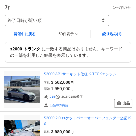
7
1
〜
7
件/
7
件
件
終了日時が近い順
開催中に戻る
50件表示
絞り込み
(1)
s2000 トランク
に一致する商品はありません。キーワード
の一部を利用した結果を表示しています。
S2000 AP1サーキット仕様 K-TECKエンジン
3,502,000
落札
円
1,950,000
開始
円
215
3/16 01:50
終了
出品
出品中の商品
S2000 2.0 ロケットバニーオーバーフェンダー公認19
3
3,980,000
落札
円