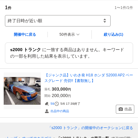
1
1
〜
1
件/
1
件
件
終了日時が近い順
開催中に戻る
50件表示
絞り込み
(1)
s2000 トランク
に一致する商品はありません。キーワード
の一部を利用した結果を表示しています。
【ジャンク品】いわき発 H18 ホンダ S2000 AP2 ベー
スグレード 売切!!【書類無し】
303,000
落札
円
200,000
開始
円
59
5/6 17:39
終了
出品
出品中の商品
「s2000 トランク」
の開催中のオークションに戻る