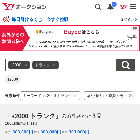
i
毎日引けるくじ 今すぐ挑戦
ログイン
s2000
トランク
s2000
検索条件
キーワード
：
s2000 トランク
落札価格
：
303,000円 ～ 303,
「s2000 トランク」
の落札された商品
180
日間の落札相場
303,000
円
303,000
円
303,000
円
最安
平均
最高