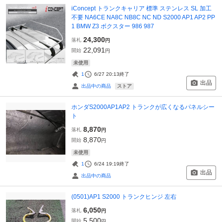
iConcept トランクキャリア 標準 ステンレス SL 加工
不要 NA6CE NA8C NB8C NC ND S2000 AP1 AP2 PP
1 BMW Z3 ボクスター 986 987
24,300
落札
円
22,091
開始
円
未使用
1
6/27 20:13
終了
出品
ストア
出品中の商品
ホンダS2000AP1AP2 トランクが広くなるパネルシー
ト
8,870
落札
円
8,870
開始
円
未使用
1
6/24 19:19
終了
出品
出品中の商品
(0501)AP1 S2000 トランクヒンジ 左右
6,050
落札
円
5,500
開始
円