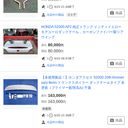
1
6/23 21:34
終了
出品
ストア
出品中の商品
HONDA S2000 AP2 純正トランク インディイエロー
モデユーロダックテール，カーボンファイバー製リア
ウイング
80,000
落札
円
80,000
開始
円
1
6/23 08:37
終了
出品
出品中の商品
【未使用新品！】ホンダアクセス S2000 20th Anniver
sary Items トランクスポイラー ダックテールタイプ 未
塗装（プライマー処理済み) 千葉
163,000
落札
円
163,000
開始
円
未使用
1
6/20 21:36
終了
出品
出品中の商品