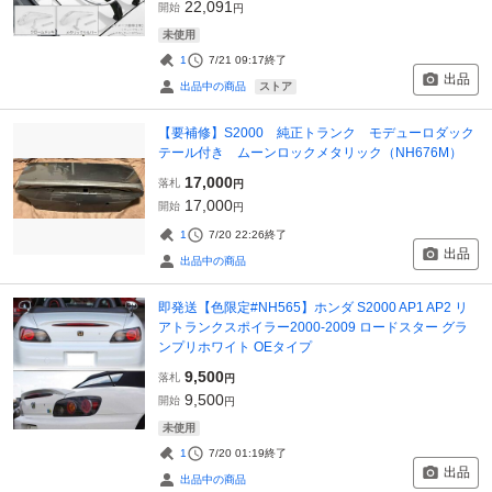
22,091
開始
円
未使用
1
7/21 09:17
終了
出品
ストア
出品中の商品
【要補修】S2000 純正トランク モデューロダック
テール付き ムーンロックメタリック（NH676M）
17,000
落札
円
17,000
開始
円
1
7/20 22:26
終了
出品
出品中の商品
即発送【色限定#NH565】ホンダ S2000 AP1 AP2 リ
アトランクスポイラー2000-2009 ロードスター グラ
ンプリホワイト OEタイプ
9,500
落札
円
9,500
開始
円
未使用
1
7/20 01:19
終了
出品
出品中の商品