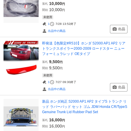
10,000
落札
円
10,000
開始
円
未使用
1
7/28 13:52
終了
出品
出品中の商品
即発送【色限定#R510】ホンダ S2000 AP1 AP2 リア
トランクスポイラー2000-2009 ロードスター ニュー
フォーミュラレッド OEタイプ
9,500
落札
円
9,500
開始
円
未使用
1
7/27 09:30
終了
出品
出品中の商品
新品 ホンダ純正 S2000 AP1 AP2 タイプS トランク リ
ッド ラバーパッド セット ゴム JDM Honda CR/TypeS
Genuine Trunk Lid Rubber Pad Set
16,000
落札
円
16,000
開始
円