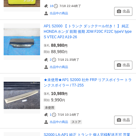
16
7/18 22:44
終了
出品
出品中の商品
AP1 S2000 【 トランク ダックテール付き！ 】 純正
HONDA ホンダ 前期 後期 JDM F20C F22C typeV type
S VTEC AP2 A19-26
88,980
落札
円
88,980
開始
円
2
7/18 21:35
終了
出品
出品中の商品
★未使用★AP1 S2000 社外 FRP リアスポイラー トラ
ンクスポイラー / T7-255
10,989
落札
円
9,990
開始
円
未使用
1
7/16 10:14
終了
出品
ストア
出品中の商品
S2000 LA-AP1 純正 トランク 個人宅様配送不可 営業