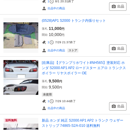
1
8/1 20:31
終了
出品
出品中の商品
(0528)AP1 S2000 トランク内張りセット
11,000
落札
円
10,000
開始
円
1
7/29 21:37
終了
出品
ストア
出品中の商品
[在庫品] 【グランプリホワイト#NH565】塗装対応 ホ
ンダ S2000 AP1 AP2 ロードスター エアロ トランクス
ポイラー リヤスポイラー OE
9,500
落札
円
9,500
開始
円
未使用
1
7/29 10:44
終了
出品
出品中の商品
新品 ホンダ 純正 S2000 AP1 AP2 トランク ウェザー
送料無料
ストリップ 74865-S2A-010 送料無料