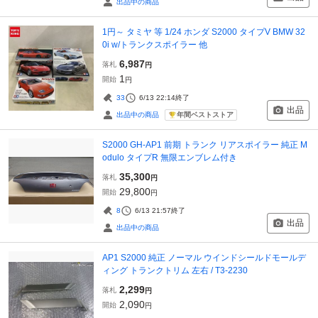
出品中の商品
1円～ タミヤ 等 1/24 ホンダ S2000 タイプV BMW 32
0i w/トランクスポイラー 他
6,987
落札
円
1
開始
円
33
6/13 22:14
終了
出品
年間ベストストア
出品中の商品
S2000 GH-AP1 前期 トランク リアスポイラー 純正 M
odulo タイプR 無限エンブレム付き
35,300
落札
円
29,800
開始
円
8
6/13 21:57
終了
出品
出品中の商品
AP1 S2000 純正 ノーマル ウインドシールドモールデ
ィング トランクトリム 左右 / T3-2230
2,299
落札
円
2,090
開始
円