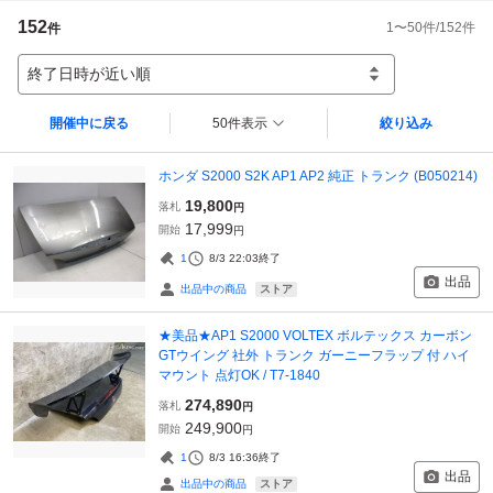
152
1
〜
50
件/
152
件
件
終了日時が近い順
開催中に戻る
50件表示
絞り込み
ホンダ S2000 S2K AP1 AP2 純正 トランク (B050214)
19,800
落札
円
17,999
開始
円
1
8/3 22:03
終了
出品
ストア
出品中の商品
★美品★AP1 S2000 VOLTEX ボルテックス カーボン
GTウイング 社外 トランク ガーニーフラップ 付 ハイ
マウント 点灯OK / T7-1840
274,890
落札
円
249,900
開始
円
1
8/3 16:36
終了
出品
ストア
出品中の商品