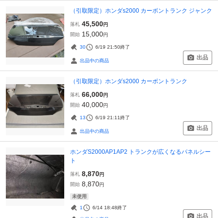
（引取限定）ホンダs2000 カーボントランク ジャンク
45,500
落札
円
15,000
開始
円
30
6/19 21:50
終了
出品
出品中の商品
（引取限定）ホンダs2000 カーボントランク
66,000
落札
円
40,000
開始
円
13
6/19 21:11
終了
出品
出品中の商品
ホンダS2000AP1AP2 トランクが広くなるパネルシー
ト
8,870
落札
円
8,870
開始
円
未使用
1
6/14 18:48
終了
出品