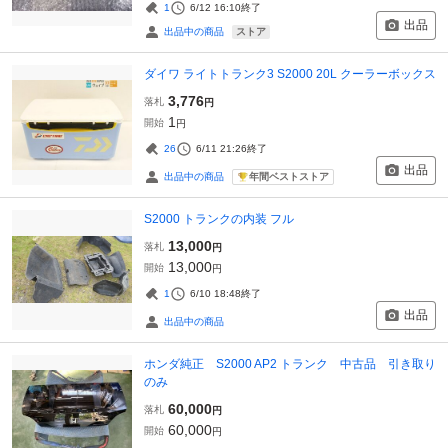
1
6/12 16:10
終了
出品
ストア
出品中の商品
ダイワ ライトトランク3 S2000 20L クーラーボックス
3,776
落札
円
1
開始
円
26
6/11 21:26
終了
出品
年間ベストストア
出品中の商品
S2000 トランクの内装 フル
13,000
落札
円
13,000
開始
円
1
6/10 18:48
終了
出品
出品中の商品
ホンダ純正 S2000 AP2 トランク 中古品 引き取り
のみ
60,000
落札
円
60,000
開始
円