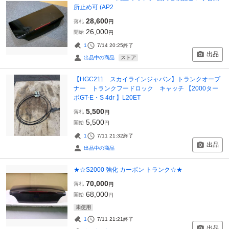
所止め可 (AP2
28,600
落札
円
26,000
開始
円
1
7/14 20:25
終了
出品
ストア
出品中の商品
【HGC211 スカイラインジャパン】トランクオープ
ナー トランクフードロック キャッチ 【2000ター
ボGT-E・S 4dr 】L20ET
5,500
落札
円
5,500
開始
円
1
7/11 21:32
終了
出品
出品中の商品
★☆S2000 強化 カーボン トランク☆★
70,000
落札
円
68,000
開始
円
未使用
1
7/11 21:21
終了
出品