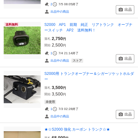
2
7/5 08:05
終了
出品
出品中の商品
S2000 AP1 前期 純正 リアトランク オープナ
送料無料
ースイッチ AP2 送料無料！
2,750
落札
円
2,500
開始
円
1
7/4 21:14
終了
出品
ストア
出品中の商品
S2000用 トランクオープナー＆シガーソケットホルダ
ー
3,500
落札
円
3,500
開始
円
未使用
1
7/3 02:28
終了
出品
出品中の商品
★☆S2000 強化 カーボン トランク☆★
68,000
落札