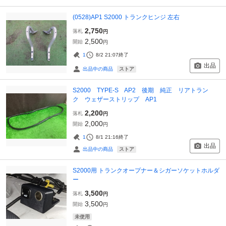
(0528)AP1 S2000 トランクヒンジ 左右
2,750
落札
円
2,500
開始
円
1
8/2 21:07
終了
出品
ストア
出品中の商品
S2000 TYPE-S AP2 後期 純正 リアトラン
ク ウェザーストリップ AP1
2,200
落札
円
2,000
開始
円
1
8/1 21:16
終了
出品
ストア
出品中の商品
S2000用 トランクオープナー＆シガーソケットホルダ
ー
3,500
落札
円
3,500
開始
円
未使用