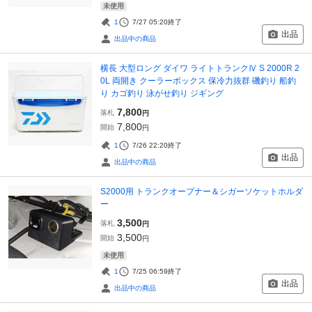
未使用
1
7/27 05:20
終了
出品
出品中の商品
横長 大型ロング ダイワ ライトトランクⅣ S 2000R 2
0L 両開き クーラーボックス 保冷力抜群 磯釣り 船釣
り カゴ釣り 泳がせ釣り ジギング
7,800
落札
円
7,800
開始
円
1
7/26 22:20
終了
出品
出品中の商品
S2000用 トランクオープナー＆シガーソケットホルダ
ー
3,500
落札
円
3,500
開始
円
未使用
1
7/25 06:59
終了
出品
出品中の商品