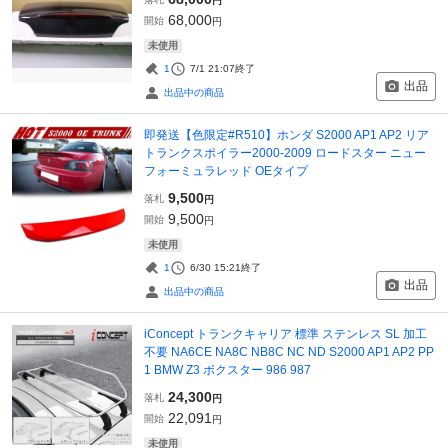
円
68,000
開始
円
未使用
1
7/1 21:07
終了
出品
出品中の商品
即発送【色限定#R510】ホンダ S2000 AP1 AP2 リア
トランクスポイラー2000-2009 ロードスター ニュー
フォーミュラレッド OEタイプ
9,500
落札
円
9,500
開始
円
未使用
1
6/30 15:21
終了
出品
出品中の商品
iConcept トランクキャリア 標準 ステンレス SL 加工
不要 NA6CE NA8C NB8C NC ND S2000 AP1 AP2 PP
1 BMW Z3 ボクスター 986 987
24,300
落札
円
22,091
開始
円
未使用