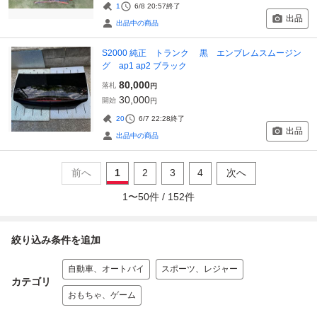
1
6/8 20:57
終了
出品
出品中の商品
S2000 純正 トランク 黒 エンブレムスムージン
グ ap1 ap2 ブラック
80,000
落札
円
30,000
開始
円
20
6/7 22:28
終了
出品
出品中の商品
前へ
1
2
3
4
次へ
1
〜
50
件 /
152
件
絞り込み条件を追加
自動車、オートバイ
スポーツ、レジャー
カテゴリ
おもちゃ、ゲーム