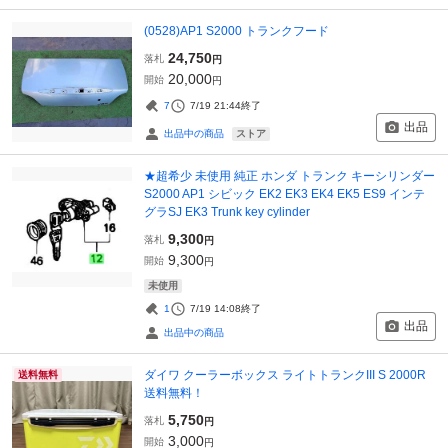
(0528)AP1 S2000 トランクフード
24,750
落札
円
20,000
開始
円
7
7/19 21:44
終了
出品
ストア
出品中の商品
★超希少 未使用 純正 ホンダ トランク キーシリンダー
S2000 AP1 シビック EK2 EK3 EK4 EK5 ES9 インテ
グラSJ EK3 Trunk key cylinder
9,300
落札
円
9,300
開始
円
未使用
1
7/19 14:08
終了
出品
出品中の商品
ダイワ クーラーボックス ライトトランクIII S 2000R
送料無料
送料無料！
5,750
落札
円
3,000
開始
円