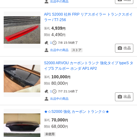
出品中の商品
AP1 S2000 社外 FRP リアスポイラー トランクスポイ
ラー / T7-256
4,939
落札
円
4,490
開始
円
1
7/8 15:56
終了
出品
ストア
出品中の商品
S2000 ARVOU カーボントランク 強化タイプ typeS タ
イプS アルボー ホンダ AP1 AP2
100,000
落札
円
80,000
開始
円
1
7/7 21:14
終了
出品
出品中の商品
★☆S2000 強化 カーボン トランク☆★
70,000
落札
円
68,000
開始
円
未使用