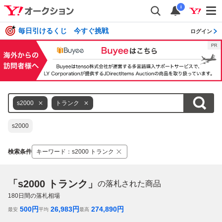
i
毎日引けるくじ 今すぐ挑戦
ログイン
s2000
トランク
s2000
検索条件
キーワード
：
s2000 トランク
「s2000 トランク」
の落札された商品
180
日間の落札相場
500
円
26,983
円
274,890
円
最安
平均
最高