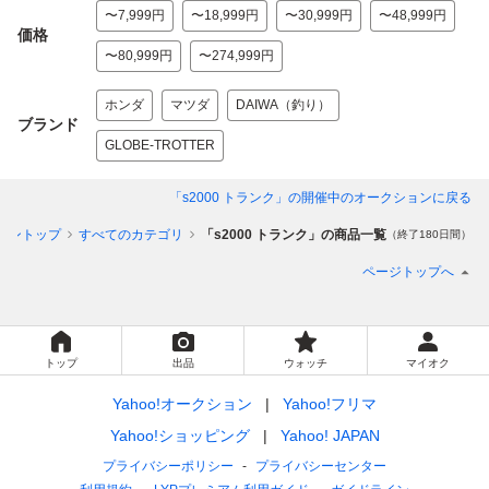
〜7,999円
〜18,999円
〜30,999円
〜48,999円
価格
〜80,999円
〜274,999円
ホンダ
マツダ
DAIWA（釣り）
ブランド
GLOBE-TROTTER
「s2000 トランク」
の開催中のオークションに戻る
ョントップ
すべてのカテゴリ
「s2000 トランク」の商品一覧
（終了180日間）
ページトップへ
トップ
出品
ウォッチ
マイオク
Yahoo!オークション
Yahoo!フリマ
Yahoo!ショッピング
Yahoo! JAPAN
プライバシーポリシー
プライバシーセンター