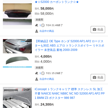
★☆S2000 カーボントランク☆★
58,000
落札
円
58,000
開始
円
未使用
1
7/24 21:48
終了
出品
出品中の商品
【即納品】OE Type ホンダ S2000 AP1 AP2 ロードス
ターも対応 ABS エアロ トランクスポイラー リヤスポ
イラー 未塗装品 素地 2000-2009
4,000
落札
円
4,000
開始
円
未使用
1
7/21 15:29
終了
出品
出品中の商品
iConcept トランクキャリア 標準 ステンレス SL 加工
不要 NA6CE NA8C NB8C NC ND S2000 AP1 AP2 PP
1 BMW Z3 ボクスター 986 987
24,300
落札
円