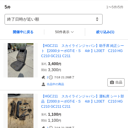
5
1
〜
5
件/
5
件
件
終了日時が近い順
開催中に戻る
50件表示
絞り込み
(1)
【HGC211 スカイラインジャパン】助手席 純正シー
ト 【2000ターボGT-E・S 4dr 】L20ET C210 HG
C210 GC211 C211
3,400
落札
円
3,300
開始
円
2
7/18 21:28
終了
出品
出品中の商品
【HGC211 スカイラインジャパン】運転席 シート部
品 【2000ターボGT-E・S 4dr 】L20ET C210 HG
C210 GC211 C211
1,100
落札
円
1,100
開始
円
1
7/18 21:25
終了