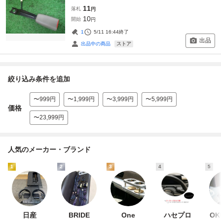
11
落札
円
10
開始
円
1
5/11 16:44
終了
出品
ストア
出品中の商品
絞り込み条件を追加
〜999円
〜1,999円
〜3,999円
〜5,999円
価格
〜23,999円
人気のメーカー・ブランド
1
2
3
4
5
日産
BRIDE
One
ハセプロ
OK