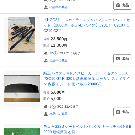
出品
出品中の商品
【HGC211 スカイラインジャパン】シートベルトセ
ット 【2000ターボGT-E・S 4dr 】L20ET C210 HG
C210 C211
23,500
落札
円
11,000
開始
円
12
7/11 21:57
終了
出品
出品中の商品
純正 ハコスカ 4ドア スピーカーボード セダン GC10
PGC10 GT-R S20 L型 旧車 日産 ニッサン スカイライ
ン 内張り シート 板 パネル 2000GT
5,000
落札
円
5,000
開始
円
1
5/22 22:40
終了
出品
出品中の商品
モコ MG22S シートベルトバックル キャッチ 受け側 B
2000 運転席側 右側