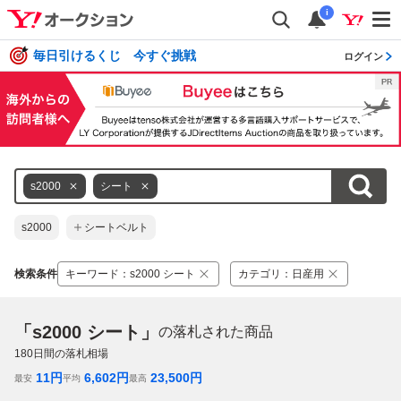
i
毎日引けるくじ 今すぐ挑戦
ログイン
s2000
シート
s2000
シートベルト
検索条件
キーワード
：
s2000 シート
カテゴリ
：
日産用
「s2000 シート」
の落札された商品
180
日間の落札相場
11
円
6,602
円
23,500
円
最安
平均
最高