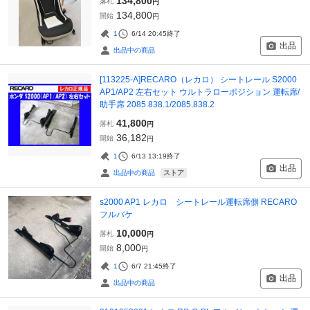
134,800
落札
円
134,800
開始
円
1
6/14 20:45
終了
出品
出品中の商品
[113225-A]RECARO（レカロ） シートレール S2000
AP1/AP2 左右セット ウルトラローポジション 運転席/
助手席 2085.838.1/2085.838.2
41,800
落札
円
36,182
開始
円
1
6/13 13:19
終了
出品
ストア
出品中の商品
s2000 AP1 レカロ シートレール運転席側 RECARO
フルバケ
10,000
落札
円
8,000
開始
円
1
6/7 21:45
終了
出品
出品中の商品