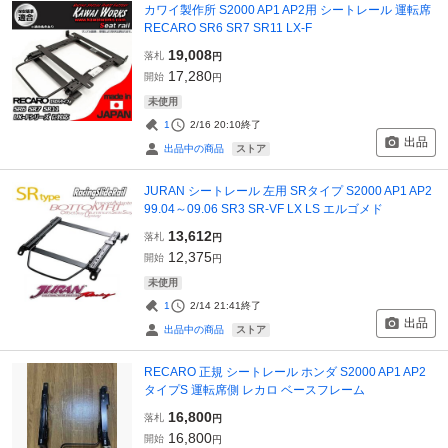
カワイ製作所 S2000 AP1 AP2用 シートレール 運転席
RECARO SR6 SR7 SR11 LX-F
19,008
落札
円
17,280
開始
円
未使用
1
2/16 20:10
終了
出品
ストア
出品中の商品
JURAN シートレール 左用 SRタイプ S2000 AP1 AP2
99.04～09.06 SR3 SR-VF LX LS エルゴメド
13,612
落札
円
12,375
開始
円
未使用
1
2/14 21:41
終了
出品
ストア
出品中の商品
RECARO 正規 シートレール ホンダ S2000 AP1 AP2
タイプS 運転席側 レカロ ベースフレーム
16,800
落札
円
16,800
開始
円