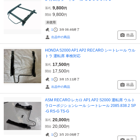
9,800
落札
円
9,800
開始
円
未使用
1
3/9 06:46
終了
出品
出品中の商品
HONDA S2000 AP1 AP2 RECARO シートレール ウル
トラ 運転席 車検対応
17,500
落札
円
17,500
開始
円
1
3/8 15:11
終了
出品
出品中の商品
ASM RECARO レカロ AP1 AP2 S2000 運転席 ウルト
ラローポジションレール シートレール 2085.838.2 SP
-G RS-G TS-G
20,000
落札
円
20,000
開始
円
1
3/5 20:08
終了