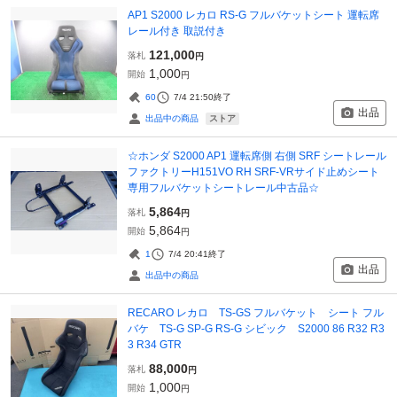
AP1 S2000 レカロ RS-G フルバケットシート 運転席
レール付き 取説付き
121,000
落札
円
1,000
開始
円
60
7/4 21:50
終了
出品
ストア
出品中の商品
☆ホンダ S2000 AP1 運転席側 右側 SRF シートレール
ファクトリーH151VO RH SRF-VRサイド止めシート
専用フルバケットシートレール中古品☆
5,864
落札
円
5,864
開始
円
1
7/4 20:41
終了
出品
出品中の商品
RECARO レカロ TS-GS フルバケット シート フル
バケ TS-G SP-G RS-G シビック S2000 86 R32 R3
3 R34 GTR
88,000
落札
円
1,000
開始
円