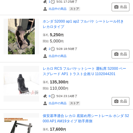
1
5/31 17:25
終了
出品
ストア
出品中の商品
ホンダ S2000 ap1 ap2 フルバケ シートレール付き
レカロタイプ
5,250
落札
円
5,000
開始
円
2
5/28 18:50
終了
出品
出品中の商品
レカロ RCS フルバケットシート 運転席 S2000 ベー
スグレード AP1 トラスト企画 U 1102044201
135,300
落札
円
110,000
開始
円
8
5/24 23:14
終了
出品
ストア
出品中の商品
保安基準適合 レカロ 底留め用シートレール ホンダ S2
000 AP1 AM19タイプ 助手席側
17,600
落札
円