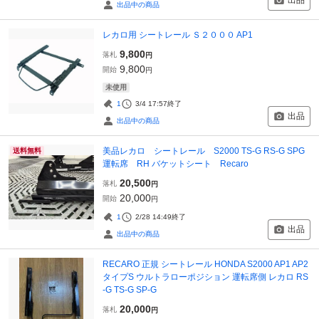
出品
出品中の商品
レカロ用 シートレール Ｓ２０００ AP1
9,800
落札
円
9,800
開始
円
未使用
1
3/4 17:57
終了
出品
出品中の商品
美品レカロ シートレール S2000 TS-G RS-G SPG
送料無料
運転席 RH バケットシート Recaro
20,500
落札
円
20,000
開始
円
1
2/28 14:49
終了
出品
出品中の商品
RECARO 正規 シートレール HONDA S2000 AP1 AP2
タイプS ウルトラローポジション 運転席側 レカロ RS
-G TS-G SP-G
20,000
落札
円