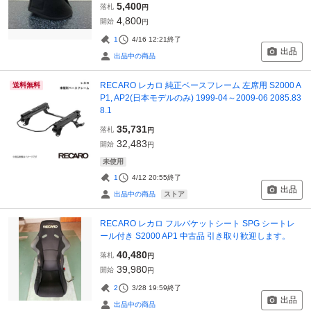
5,400
落札
円
4,800
開始
円
1
4/16 12:21
終了
出品
出品中の商品
RECARO レカロ 純正ベースフレーム 左席用 S2000 A
送料無料
P1, AP2(日本モデルのみ) 1999-04～2009-06 2085.83
8.1
35,731
落札
円
32,483
開始
円
未使用
1
4/12 20:55
終了
出品
ストア
出品中の商品
RECARO レカロ フルバケットシート SPG シートレ
ール付き S2000 AP1 中古品 引き取り歓迎します。
40,480
落札
円
39,980
開始
円
2
3/28 19:59
終了
出品
出品中の商品