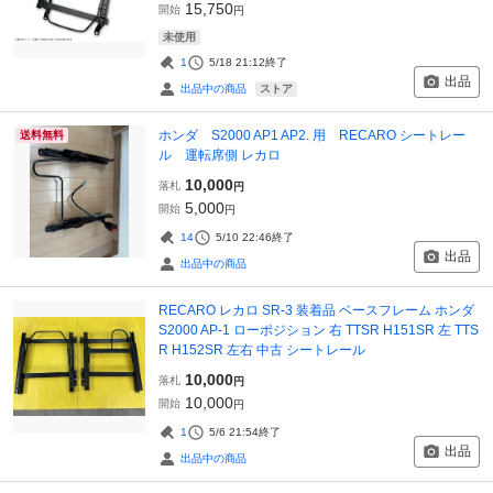
15,750
開始
円
未使用
1
5/18 21:12
終了
出品
ストア
出品中の商品
ホンダ S2000 AP1 AP2. 用 RECARO シートレー
送料無料
ル 運転席側 レカロ
10,000
落札
円
5,000
開始
円
14
5/10 22:46
終了
出品
出品中の商品
RECARO レカロ SR-3 装着品 ベースフレーム ホンダ
S2000 AP-1 ローポジション 右 TTSR H151SR 左 TTS
R H152SR 左右 中古 シートレール
10,000
落札
円
10,000
開始
円
1
5/6 21:54
終了
出品
出品中の商品