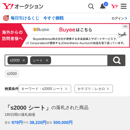
i
毎日引けるくじ 今すぐ挑戦
ログイン
s2000
シート
s2000
検索条件
キーワード
：
s2000 シート
カテゴリ
：
レカロ
「s2000 シート」
の落札された商品
180
日間の落札相場
979
円
38,220
円
500,000
円
最安
平均
最高