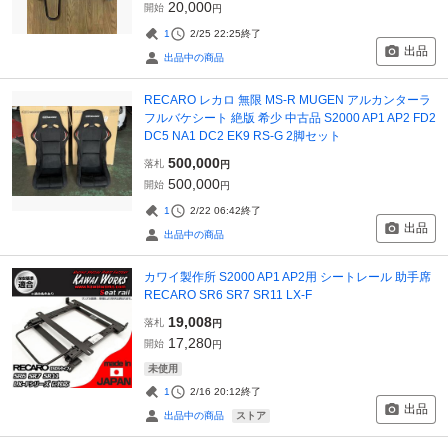
20,000
開始
円
1
2/25 22:25
終了
出品
出品中の商品
RECARO レカロ 無限 MS-R MUGEN アルカンターラ
フルバケシート 絶版 希少 中古品 S2000 AP1 AP2 FD2
DC5 NA1 DC2 EK9 RS-G 2脚セット
500,000
落札
円
500,000
開始
円
1
2/22 06:42
終了
出品
出品中の商品
カワイ製作所 S2000 AP1 AP2用 シートレール 助手席
RECARO SR6 SR7 SR11 LX-F
19,008
落札
円
17,280
開始
円
未使用
1
2/16 20:12
終了
出品
ストア
出品中の商品