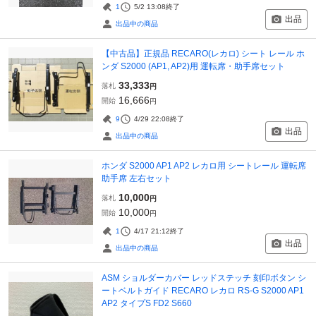
1
5/2 13:08
終了
出品
出品中の商品
【中古品】正規品 RECARO(レカロ) シート レール ホ
ンダ S2000 (AP1, AP2)用 運転席・助手席セット
33,333
落札
円
16,666
開始
円
9
4/29 22:08
終了
出品
出品中の商品
ホンダ S2000 AP1 AP2 レカロ用 シートレール 運転席
助手席 左右セット
10,000
落札
円
10,000
開始
円
1
4/17 21:12
終了
出品
出品中の商品
ASM ショルダーカバー レッドステッチ 刻印ボタン シ
ートベルトガイド RECARO レカロ RS-G S2000 AP1
AP2 タイプS FD2 S660