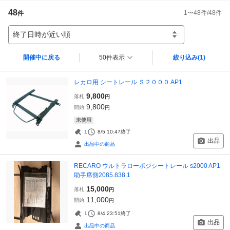
48
1
〜
48
件/
48
件
件
終了日時が近い順
開催中に戻る
50件表示
絞り込み
(1)
レカロ用 シートレール Ｓ２０００ AP1
9,800
落札
円
9,800
開始
円
未使用
1
8/5 10:47
終了
出品
出品中の商品
RECARO ウルトラローポジシートレール s2000 AP1
助手席側2085.838.1
15,000
落札
円
11,000
開始
円
1
8/4 23:51
終了
出品
出品中の商品