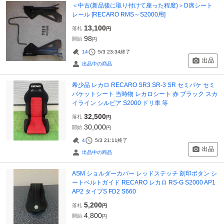
＜中古(新品後に取り付けて座った程度)＞D席シート
レール [RECARO RMS～S2000用]
13,100
落札
円
98
開始
円
14
5/3 23:34
終了
出品
出品中の商品
希少品 レカロ RECARO SR3 SR-3 SR セミバケ セミ
バケットシート 当時物 レカロシート 赤 ブラック スカ
イライン シルビア S2000 ドリ車 等
32,500
落札
円
30,000
開始
円
4
5/3 21:11
終了
出品
出品中の商品
ASM ショルダーカバー レッドステッチ 刻印ボタン シ
ートベルトガイド RECARO レカロ RS-G S2000 AP1
AP2 タイプS FD2 S660
5,200
落札
円
4,800
開始
円