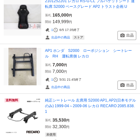
2101252201 レカロ RS-G CL フルバケットシート 運
転席 S2000 ベースグレード AP2 トラスト企画 U
165,000
落札
円
149,999
開始
円
1
6/5 17:35
終了
出品
ストア
出品中の商品
AP1 ホンダ S2000 ローポジション シートレー
ル RH 運転席側 レカロ
7,000
落札
円
7,000
開始
円
1
5/31 21:45
終了
出品
出品中の商品
純正シートレール 左席用 S2000 AP1, AP2(日本モデル
送料無料
のみ) 1999-04～2009-06 レカロ RECARO 2085.838.
1
35,530
落札
円
32,300
開始
円
未使用