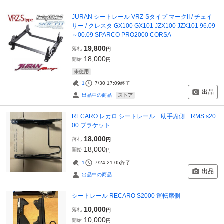
JURAN シートレール VRZ-Sタイプ マークII / チェイ
サー / クレスタ GX100 GX101 JZX100 JZX101 96.09
～00.09 SPARCO PRO2000 CORSA
19,800
落札
円
18,000
開始
円
未使用
1
7/30 17:09
終了
出品
ストア
出品中の商品
RECARO レカロ シートレール 助手席側 RMS s20
00 ブラケット
18,000
落札
円
18,000
開始
円
1
7/24 21:05
終了
出品
出品中の商品
シートレール RECARO S2000 運転席側
10,000
落札
円
10,000
開始
円