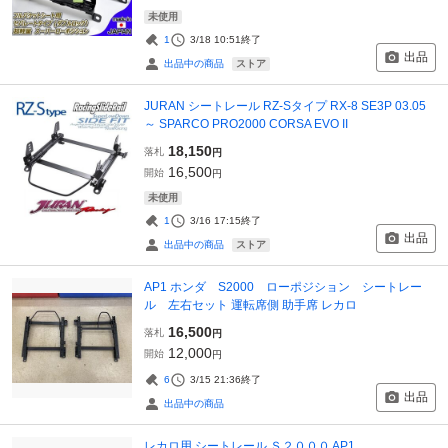
未使用
1
3/18 10:51
終了
出品
ストア
出品中の商品
JURAN シートレール RZ-Sタイプ RX-8 SE3P 03.05
～ SPARCO PRO2000 CORSA EVO II
18,150
落札
円
16,500
開始
円
未使用
1
3/16 17:15
終了
出品
ストア
出品中の商品
AP1 ホンダ S2000 ローポジション シートレー
ル 左右セット 運転席側 助手席 レカロ
16,500
落札
円
12,000
開始
円
6
3/15 21:36
終了
出品
出品中の商品
レカロ用 シートレール Ｓ２０００ AP1