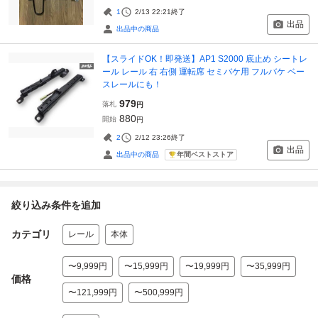
1
2/13 22:21
終了
出品
出品中の商品
【スライドOK！即発送】AP1 S2000 底止め シートレ
ール レール 右 右側 運転席 セミバケ用 フルバケ ベー
スレールにも！
979
落札
円
880
開始
円
2
2/12 23:26
終了
出品
年間ベストストア
出品中の商品
絞り込み条件を追加
カテゴリ
レール
本体
〜9,999円
〜15,999円
〜19,999円
〜35,999円
価格
〜121,999円
〜500,999円