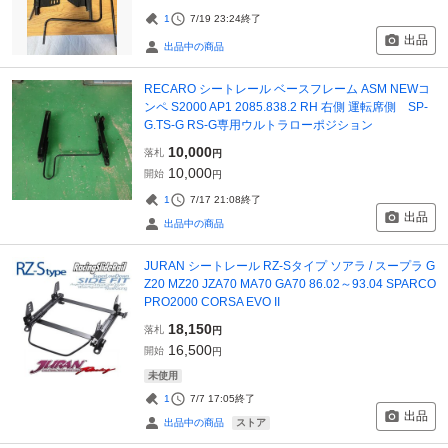
1
7/19 23:24
終了
出品
出品中の商品
RECARO シートレール ベースフレーム ASM NEWコ
ンペ S2000 AP1 2085.838.2 RH 右側 運転席側 SP-
G.TS-G RS-G専用ウルトラローポジション
10,000
落札
円
10,000
開始
円
1
7/17 21:08
終了
出品
出品中の商品
JURAN シートレール RZ-Sタイプ ソアラ / スープラ G
Z20 MZ20 JZA70 MA70 GA70 86.02～93.04 SPARCO
PRO2000 CORSA EVO II
18,150
落札
円
16,500
開始
円
未使用
1
7/7 17:05
終了
出品
ストア
出品中の商品