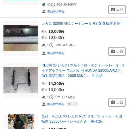
45
6/27 20:30
終了
出品
出品中の商品
レカロ S2000 AP1 シートレール RS-G 運転席 右側
10,000
落札
円
10,000
開始
円
1
6/22 20:15
終了
出品
出品中の商品
RECARO(レカロ) ウルトラローポジ シートレール+サ
イドアダプター フルバケ用 HONDA S2000(AP1)用
助手席(左)側用 2085.838.1 L 中古品
14,300
落札
円
13,000
開始
円
1
6/21 21:17
終了
出品
ストア
出品中の商品
美品 RECARO レカロ RCS フルバケットシート 運
転席 S2000シートレール付き 車検OK