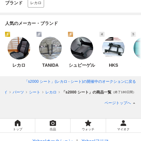
ブランド
レカロ
人気のメーカー・ブランド
1
2
3
4
5
レカロ
TANIDA
シュピーゲル
HKS
「s2000 シート」(レカロ - シート)
の開催中のオークションに戻る
バイ
パーツ
シート
レカロ
「s2000 シート」の商品一覧
（終了180日間）
ページトップへ
トップ
出品
ウォッチ
マイオク
Yahoo!オークション
Yahoo!フリマ