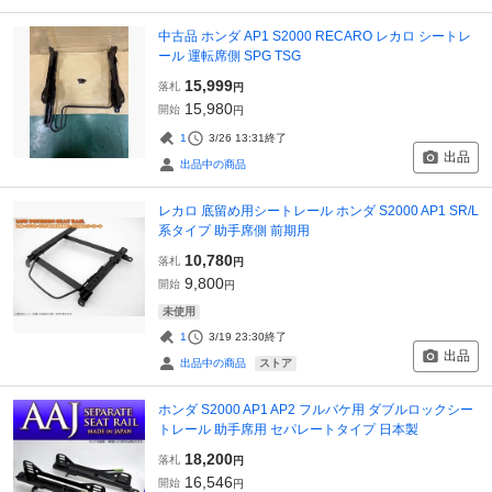
中古品 ホンダ AP1 S2000 RECARO レカロ シートレ
ール 運転席側 SPG TSG
15,999
落札
円
15,980
開始
円
1
3/26 13:31
終了
出品
出品中の商品
レカロ 底留め用シートレール ホンダ S2000 AP1 SR/L
系タイプ 助手席側 前期用
10,780
落札
円
9,800
開始
円
未使用
1
3/19 23:30
終了
出品
ストア
出品中の商品
ホンダ S2000 AP1 AP2 フルバケ用 ダブルロックシー
トレール 助手席用 セパレートタイプ 日本製
18,200
落札
円
16,546
開始
円