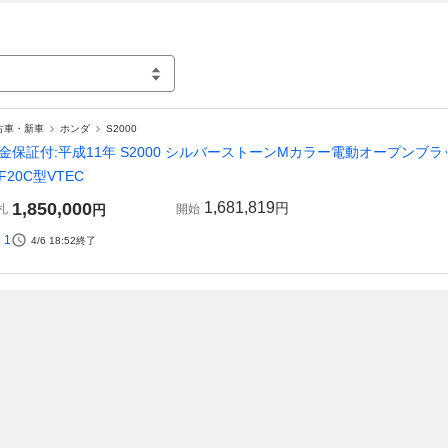
古車・新車
ホンダ
S2000
金保証付:平成11年 S2000 シルバーストーンMカラー電動オープンブ
F20C型VTEC
1,850,000
1,681,819
円
札
円
開始
1
4/6 18:52
終了