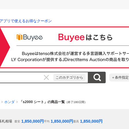
アプリで使えるお得なクーポン
このカテゴリから
＋条件指定
ホンダ
「s2000 シート」の商品一覧
（終了180日間）
1,850,000
円
1,850,000
円
1,850,000
円
落札相場
最安
平均
最高