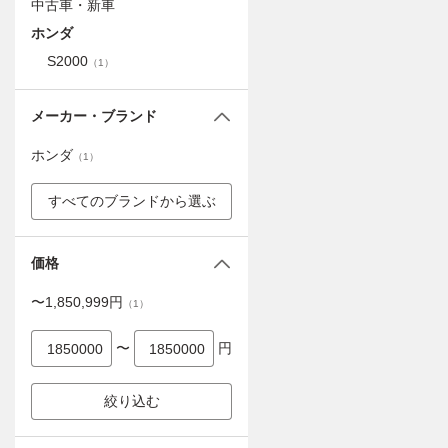
中古車・新車
ホンダ
S2000
（
1
）
メーカー・ブランド
ホンダ
（
1
）
すべてのブランドから選ぶ
価格
〜
1,850,999
円
（
1
）
〜
円
絞り込む