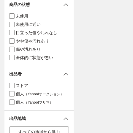
商品の状態
未使用
未使用に近い
目立った傷や汚れなし
やや傷や汚れあり
傷や汚れあり
全体的に状態が悪い
出品者
ストア
個人
（Yahoo!オークション）
個人
（Yahoo!フリマ）
出品地域
すべての地域から選ぶ