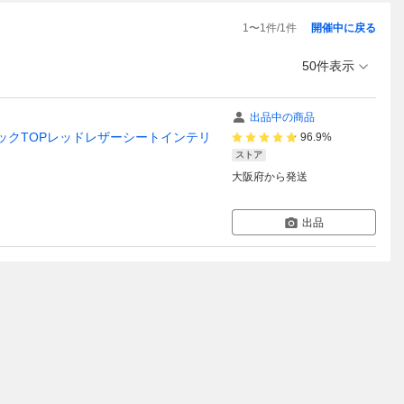
1
〜
1
件/
1
件
開催中に戻る
50件表示
出品中の商品
ラックTOPレッドレザーシートインテリ
96.9%
ストア
大阪府
から発送
出品