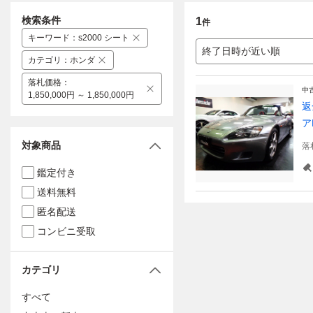
検索条件
1
件
キーワード
：
s2000 シート
終了日時が近い順
カテゴリ
：
ホンダ
落札価格
：
中
1,850,000円 ～ 1,850,000円
返
ア
対象商品
落
鑑定付き
送料無料
匿名配送
コンビニ受取
カテゴリ
すべて