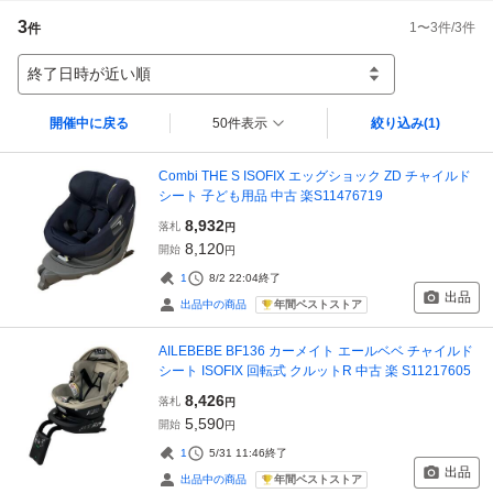
3
1
〜
3
件/
3
件
件
終了日時が近い順
開催中に戻る
50件表示
絞り込み
(1)
Combi THE S ISOFIX エッグショック ZD チャイルド
シート 子ども用品 中古 楽S11476719
8,932
落札
円
8,120
開始
円
1
8/2 22:04
終了
出品
年間ベストストア
出品中の商品
AILEBEBE BF136 カーメイト エールベベ チャイルド
シート ISOFIX 回転式 クルットR 中古 楽 S11217605
8,426
落札
円
5,590
開始
円
1
5/31 11:46
終了
出品
年間ベストストア
出品中の商品