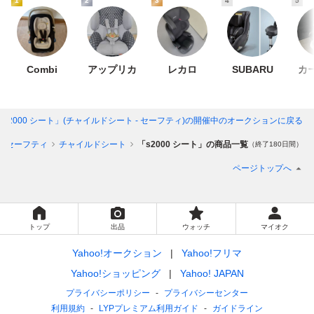
1
2
3
4
5
Combi
アップリカ
レカロ
SUBARU
カ
「s2000 シート」(チャイルドシート - セーフティ)
の開催中のオークションに戻る
セーフティ
チャイルドシート
「s2000 シート」の商品一覧
（終了180日間）
ページトップへ
トップ
出品
ウォッチ
マイオク
Yahoo!オークション
Yahoo!フリマ
Yahoo!ショッピング
Yahoo! JAPAN
プライバシーポリシー
プライバシーセンター
利用規約
LYPプレミアム利用ガイド
ガイドライン