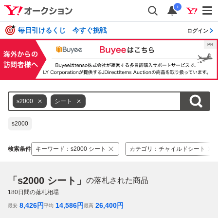
i
毎日引けるくじ 今すぐ挑戦
ログイン
s2000
シート
s2000
検索条件
キーワード
：
s2000 シート
カテゴリ
：
チャイルドシート
「s2000 シート」
の落札された商品
180
日間の落札相場
8,426
円
14,586
円
26,400
円
最安
平均
最高