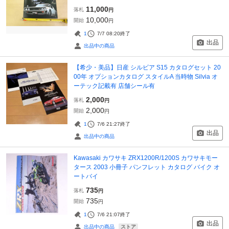
11,000
落札
円
10,000
開始
円
1
7/7 08:20
終了
出品
出品中の商品
【希少・美品】日産 シルビア S15 カタログセット 20
00年 オプションカタログ スタイルA 当時物 Silvia オ
ーテック記載有 店舗シール有
2,000
落札
円
2,000
開始
円
1
7/6 21:27
終了
出品
出品中の商品
Kawasaki カワサキ ZRX1200R/1200S カワサキモー
タース 2003 小冊子 パンフレット カタログ バイク オ
ートバイ
735
落札
円
735
開始
円
1
7/6 21:07
終了
出品
ストア
出品中の商品