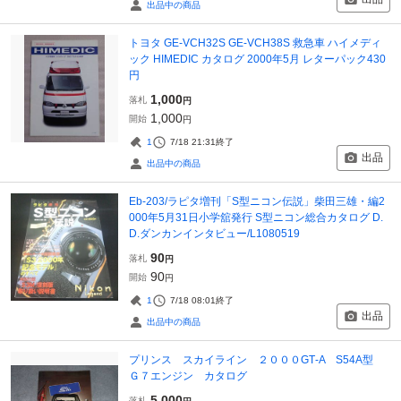
出品中の商品
トヨタ GE-VCH32S GE-VCH38S 救急車 ハイメディ
ック HIMEDIC カタログ 2000年5月 レターパック430
円
1,000
落札
円
1,000
開始
円
1
7/18 21:31
終了
出品
出品中の商品
Eb-203/ラピタ増刊「S型ニコン伝説」柴田三雄・編2
000年5月31日小学舘発行 S型ニコン総合カタログ D.
D.ダンカンインタビュー/L1080519
90
落札
円
90
開始
円
1
7/18 08:01
終了
出品
出品中の商品
プリンス スカイライン ２０００GT‐A S54A型
Ｇ７エンジン カタログ
5,000
落札