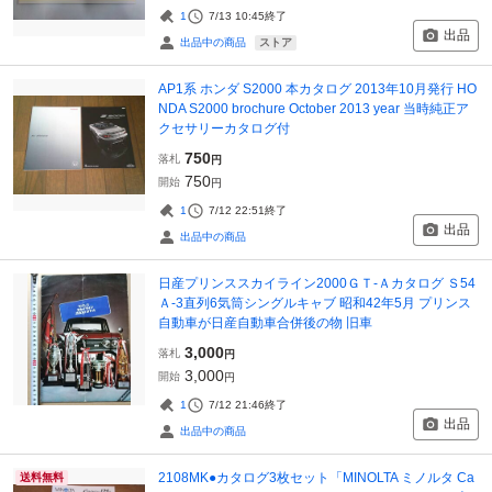
1
7/13 10:45
終了
出品
ストア
出品中の商品
AP1系 ホンダ S2000 本カタログ 2013年10月発行 HO
NDA S2000 brochure October 2013 year 当時純正ア
クセサリーカタログ付
750
落札
円
750
開始
円
1
7/12 22:51
終了
出品
出品中の商品
日産プリンススカイライン2000ＧＴ-Ａカタログ Ｓ54
Ａ-3直列6気筒シングルキャブ 昭和42年5月 プリンス
自動車が日産自動車合併後の物 旧車
3,000
落札
円
3,000
開始
円
1
7/12 21:46
終了
出品
出品中の商品
2108MK●カタログ3枚セット「MINOLTA ミノルタ Ca
送料無料