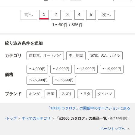
前へ
1
2
3
4
5
次へ
1
〜
50
件 /
366
件
絞り込み条件を追加
カテゴリ
自動車、オートバイ
本、雑誌
家電、AV、カメラ
〜4,999円
〜8,999円
〜12,999円
〜19,999円
価格
〜25,999円
〜35,999円
ブランド
ホンダ
日産
スズキ
トヨタ
ダイハツ
「s2000 カタログ」
の開催中のオークションに戻る
ョントップ
すべてのカテゴリ
「s2000 カタログ」の商品一覧
（終了180日間）
ページトップへ