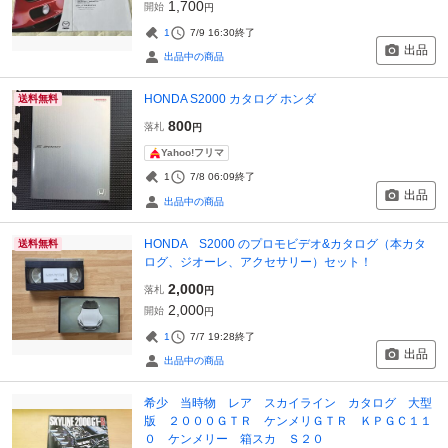
1,700
開始
円
1
7/9 16:30
終了
出品
出品中の商品
HONDA S2000 カタログ ホンダ
送料無料
800
落札
円
Yahoo!フリマ
1
7/8 06:09
終了
出品
出品中の商品
HONDA S2000 のプロモビデオ&カタログ（本カタ
送料無料
ログ、ジオーレ、アクセサリー）セット！
2,000
落札
円
2,000
開始
円
1
7/7 19:28
終了
出品
出品中の商品
希少 当時物 レア スカイライン カタログ 大型
版 ２０００ＧＴＲ ケンメリＧＴＲ ＫＰＧＣ１１
０ ケンメリー 箱スカ Ｓ２０