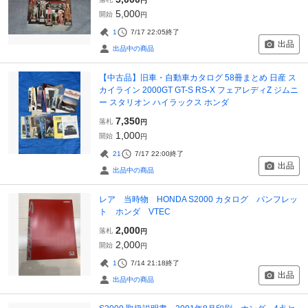
円
5,000
開始
円
1
7/17 22:05
終了
出品
出品中の商品
【中古品】旧車・自動車カタログ 58冊まとめ 日産 ス
カイライン 2000GT GT-S RS-X フェアレディZ ジムニ
ー スタリオン ハイラックス ホンダ
7,350
落札
円
1,000
開始
円
21
7/17 22:00
終了
出品
出品中の商品
レア 当時物 HONDA S2000 カタログ パンフレッ
ト ホンダ VTEC
2,000
落札
円
2,000
開始
円
1
7/14 21:18
終了
出品
出品中の商品