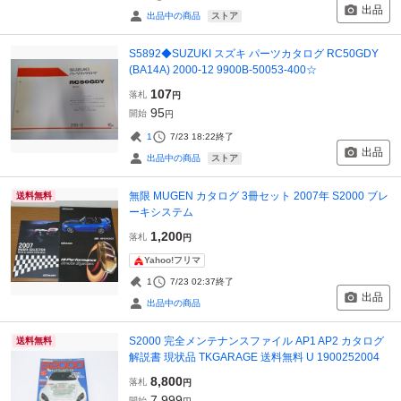
出品
ストア
出品中の商品
S5892◆SUZUKI スズキ パーツカタログ RC50GDY
(BA14A) 2000-12 9900B-50053-400☆
107
落札
円
95
開始
円
1
7/23 18:22
終了
出品
ストア
出品中の商品
無限 MUGEN カタログ 3冊セット 2007年 S2000 ブレ
送料無料
ーキシステム
1,200
落札
円
Yahoo!フリマ
1
7/23 02:37
終了
出品
出品中の商品
S2000 完全メンテナンスファイル AP1 AP2 カタログ
送料無料
解説書 現状品 TKGARAGE 送料無料 U 1900252004
8,800
落札
円
7,999
開始