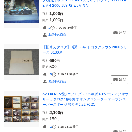
グ/諸元表付き▲S/VS/RS スカイアクティブ G 2.0▲P
E 直4 2000 158PS ▲6AT/6MT
1,000
落札
円
1,000
開始
円
1
7/20 07:30
終了
出品
出品中の商品
【旧車カタログ】 昭和63年 トヨタクラウン2000シリ
ーズ S130系
660
落札
円
500
開始
円
15
7/19 23:59
終了
出品
出品中の商品
S2000 (AP2型) カタログ 2008年版 40ページ アクセサ
リーカタログ/価格表付 ホンダ 2シーター オープンス
ーパースポーツ 後期型2.2L F22C
2,100
落札
円
150
開始
円
72
7/18 23:25
終了
出品