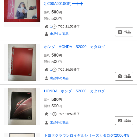
①200A0010OP] ╋╋╋
500
落札
円
500
開始
円
1
7/26 21:52
終了
出品
出品中の商品
ホンダ HONDA S2000 カタログ
500
落札
円
500
開始
円
1
7/26 20:56
終了
出品
出品中の商品
HONDA ホンダ S2000 カタログ
500
落札
円
500
開始
円
1
7/26 20:53
終了
出品
出品中の商品
トヨタクラウンロイヤルシリーズカタログ(2000年8