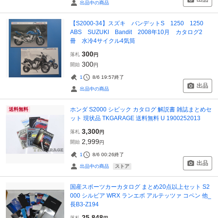
出品中の商品
【S2000-34】スズキ バンデットS 1250 1250
ABS SUZUKI Bandit 2008年10月 カタログ2
冊 水冷4サイクル4気筒
300
落札
円
300
開始
円
1
8/6 19:57
終了
出品
出品中の商品
ホンダ S2000 シビック カタログ 解説書 雑誌まとめセ
送料無料
ット 現状品 TKGARAGE 送料無料 U 1900252013
3,300
落札
円
2,999
開始
円
1
8/6 00:26
終了
出品
ストア
出品中の商品
国産スポーツカーカタログ まとめ20点以上セット S2
000 シルビア WRX ランエボ アルテッツァ コペン 他_
長B3-Z194
25,848
落札