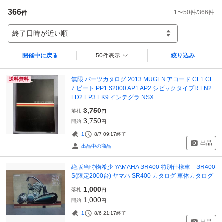
366
1
〜
50
件/
366
件
件
終了日時が近い順
開催中に戻る
50件表示
絞り込み
無限 パーツカタログ 2013 MUGEN アコード CL1 CL
送料無料
7 ビート PP1 S2000 AP1 AP2 シビックタイプR FN2
FD2 EP3 EK9 インテグラ NSX
3,750
落札
円
3,750
開始
円
1
8/7 09:17
終了
出品
出品中の商品
絶版当時物希少 YAMAHA SR400 特別仕様車 SR400
S(限定2000台) ヤマハ SR400 カタログ 車体カタログ
1,000
落札
円
1,000
開始
円
1
8/6 21:17
終了
出品