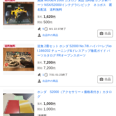
無限 MUGEN 2000 カタログ 美品 当時物 ホンダ車パ
送料無料
ーツ NSX/S2000/インテグラ/シビック ネコポス 匿
名配送 送料無料
1,620
落札
円
500
開始
円
5
8/1 22:37
終了
出品
出品中の商品
送無 2冊セット ホンダ S2000 No.7/8 ハイパーレブvo
送料無料
l.166/202 チューニング&ドレスアップ徹底ガイド パ
ーツカタログ FRオープンスポーツ
7,200
落札
円
7,200
開始
円
1
7/31 01:23
終了
出品
出品中の商品
ホンダ S2000（アクセサリー＋価格表付き）カタロ
グ
1,000
落札
円
1,000
開始
円
未使用