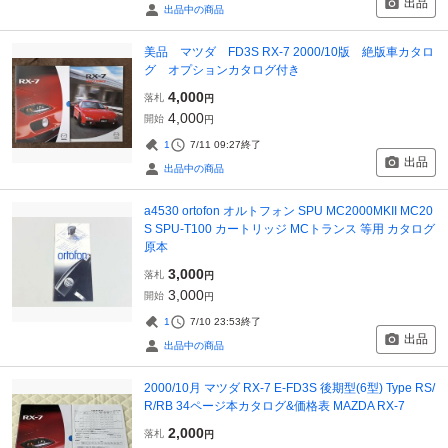
出品
出品中の商品
美品 マツダ FD3S RX-7 2000/10版 絶版車カタロ
グ オプションカタログ付き
4,000
落札
円
4,000
開始
円
1
7/11 09:27
終了
出品
出品中の商品
a4530 ortofon オルトフォン SPU MC2000MKII MC20
S SPU-T100 カートリッジ MCトランス 等用 カタログ
原本
3,000
落札
円
3,000
開始
円
1
7/10 23:53
終了
出品
出品中の商品
2000/10月 マツダ RX-7 E-FD3S 後期型(6型) Type RS/
R/RB 34ページ本カタログ&価格表 MAZDA RX-7
2,000
落札
円