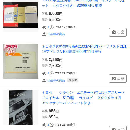
S2000 取扱説明書 2001年8月印刷 ホンダ 4点セ
ット カタログ付き S2000 AP1 取説
6,000
落札
円
5,500
開始
円
1
7/14 19:38
終了
出品
出品中の商品
ネコポス送料無料7版AG100M/N/S/TパーツリストCE1
送料無料
1AアドレスV100即決2000年11月発行
2,860
落札
円
2,600
開始
円
1
7/13 22:53
終了
出品
ストア
出品中の商品
トヨタ クラウン エステート(ワゴン) アスリート
／ロイヤル S17♯型 カタログ ２０００年４月
アクセサリーパンフレット付き
855
落札
円
855
開始
円
2
7/13 21:48
終了
出品