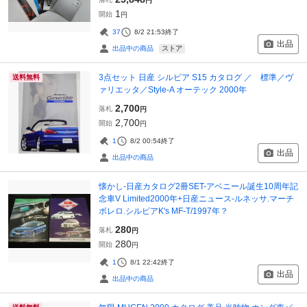
円
1
開始
円
37
8/2 21:53
終了
出品
ストア
出品中の商品
3点セット 日産 シルビア S15 カタログ ／ 標準／ヴ
送料無料
ァリエッタ／Style-A オーテック 2000年
2,700
落札
円
2,700
開始
円
1
8/2 00:54
終了
出品
出品中の商品
懐かし-日産カタログ2冊SET-アベニール誕生10周年記
念車V Limited2000年+日産ニュース-ルネッサ.マーチ
ボレロ.シルビアK's MF-T/1997年？
280
落札
円
280
開始
円
1
8/1 22:42
終了
出品
出品中の商品