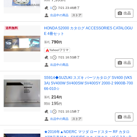
円
1
7/21 23:46
終了
出品
ストア
出品中の商品
HONDA S2000 カタログ ACCESSORIES CATALOGU
送料無料
E 4冊セット
790
落札
円
Yahoo!フリマ
1
7/21 16:53
終了
出品
出品中の商品
S5914◆SUZUKI スズキ パーツカタログ SV400 (VK5
3A) SV400W SV400SW SV400SY 2000-2 9900B-700
66-010☆
214
落札
円
195
開始
円
1
7/21 10:15
終了
出品
ストア
出品中の商品
★2016年▲NDERC マツダ ロードスター RF カタロ