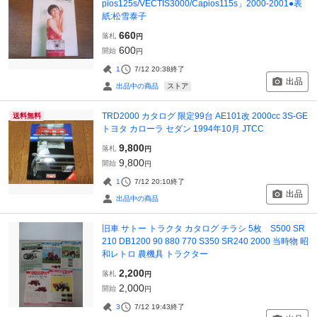
pios125s/VECTIS3000/Capios115s」2000-2001●表
紙:松雪泰子
660
落札
円
600
開始
円
1
7/12 20:38
終了
出品
ストア
出品中の商品
TRD2000 カタログ 限定99台 AE101改 2000cc 3S-GE
送料無料
トヨタ カローラ セダン 1994年10月 JTCC
9,800
落札
円
9,800
開始
円
1
7/12 20:10
終了
出品
出品中の商品
旧車 サトー トラクタ カタログ チラシ 5枚 S500 SR
210 DB1200 90 880 770 S350 SR240 2000 当時物 昭
和レトロ 農機具 トラクター
2,200
落札
円
2,000
開始
円
3
7/12 19:43
終了