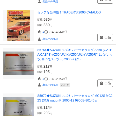
出品中の商品
☆レアな当時物！TRADER'S 2000 CATALOG
580
落札
円
580
開始
円
1
7/13 17:29
終了
出品
出品中の商品
S5764◆SUZUKI スズキ パーツカタログ AZ50 (CA1P
A/CA1PB) AZ50(U/L)X AZ50(U/L)Y AZ50RY Let's(レッ
ツ)Ⅱ/ZZ(ジーツー) 2000-7 (ク）
217
落札
円
195
開始
円
1
7/13 14:50
終了
出品
ストア
出品中の商品
S5979◆SUZUKI スズキ パーツカタログ MC12S MC2
2S (3型) wagonR 2000-12 9900B-80146☆
324
落札
円
295
開始
円