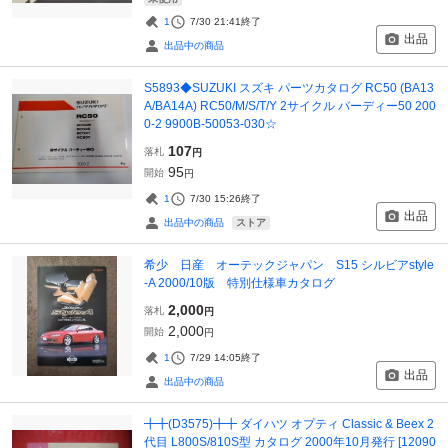
1
7/30 21:41
終了
出品
出品中の商品
S5893◆SUZUKI スズキ パーツカタログ RC50 (BA13
A/BA14A) RC50/M/S/T/Y 2サイクル バーディー50 200
0-2 9900B-50053-030☆
107
落札
円
95
開始
円
1
7/30 15:26
終了
出品
ストア
出品中の商品
希少 日産 オーテックジャパン S15 シルビアstyle
-A 2000/10版 特別仕様車カタログ
2,000
落札
円
2,000
開始
円
1
7/29 14:05
終了
出品
出品中の商品
╋╋(D3575)╋╋ ダイハツ オプティ Classic & Beex 2
代目 L800S/810S型 カタログ 2000年10月発行 [12090