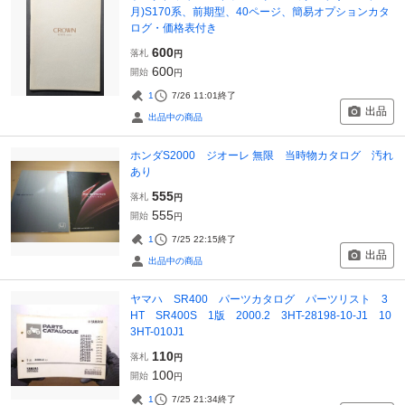
月)S170系、前期型、40ページ、簡易オプションカタ
ログ・価格表付き
600
落札
円
600
開始
円
1
7/26 11:01
終了
出品
出品中の商品
ホンダS2000 ジオーレ 無限 当時物カタログ 汚れ
あり
555
落札
円
555
開始
円
1
7/25 22:15
終了
出品
出品中の商品
ヤマハ SR400 パーツカタログ パーツリスト 3
HT SR400S 1版 2000.2 3HT-28198-10-J1 10
3HT-010J1
110
落札
円
100
開始
円
1
7/25 21:34
終了