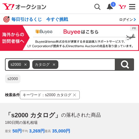
i
毎日引けるくじ 今すぐ挑戦
ログイン
s2000
カタログ
s2000
検索条件
キーワード
：
s2000 カタログ
「s2000 カタログ」
の落札された商品
180
日間の落札相場
50
円
3,269
円
35,000
円
最安
平均
最高