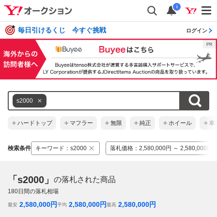
i
毎日引けるくじ 今すぐ挑戦
ログイン
s2000
ハードトップ
マフラー
無限
純正
ホイール
車
検索条件
キーワード
：
s2000
落札価格
：
2,580,000円 ～ 2,580,000円
「s2000」
の落札された商品
180
日間の落札相場
2,580,000
円
2,580,000
円
2,580,000
円
最安
平均
最高