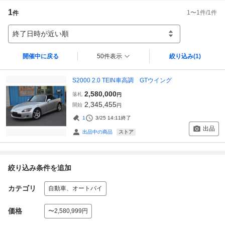
1
1
〜
1
件/
1
件
件
終了日時が近い順
開催中に戻る
50件表示
絞り込み
(1)
S2000 2.0 TEIN車高調 GTウイング
2,580,000
落札
円
2,345,455
開始
円
1
3/25 14:11
終了
出品
ストア
出品中の商品
絞り込み条件を追加
カテゴリ
自動車、オートバイ
価格
〜2,580,999円