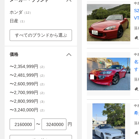
メーカー・ブランド
中
S
ホンダ
（
12
）
V
日産
（
1
）
落
すべてのブランドから選ぶ
価格
中
名
〜
2,354,999
円
（
2
）
す
〜
2,481,999
円
（
2
）
落
〜
2,600,999
円
（
2
）
〜
2,700,999
円
（
2
）
〜
2,800,999
円
（
3
）
中
〜
3,240,000
円
（
2
）
希
落
〜
円