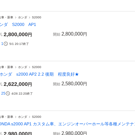
古車・新車
ホンダ
S2000
ンダ S2000 AP1
2,800,000
2,800,000
円
札
円
開始
1
5/1 20:17
終了
古車・新車
ホンダ
S2000
ホンダ s2000 AP2 2.2 後期 程度良好★
2,622,000
2,580,000
円
札
円
開始
25
4/26 22:20
終了
古車・新車
ホンダ
S2000
ONDA s2000 AP1 カスタム車、エンジンオーバーホール等各種メンテ
2,980,000
2,980,000
円
札
円
開始