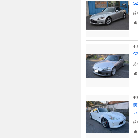
S
落
中
S
落
中
美
カ
落