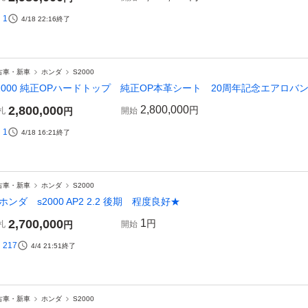
1
4/18 22:16
終了
古車・新車
ホンダ
S2000
2000 純正OPハードトップ 純正OP本革シート 20周年記念エアロ
2,800,000
2,800,000
円
札
円
開始
1
4/18 16:21
終了
古車・新車
ホンダ
S2000
ホンダ s2000 AP2 2.2 後期 程度良好★
2,700,000
1
円
札
円
開始
217
4/4 21:51
終了
古車・新車
ホンダ
S2000