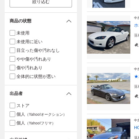
絞り込む
中
商品の状態
ホ
未使用
落
未使用に近い
目立った傷や汚れなし
やや傷や汚れあり
傷や汚れあり
中
全体的に状態が悪い
★
落
出品者
ストア
個人
（Yahoo!オークション）
中
個人
（Yahoo!フリマ）
H
落