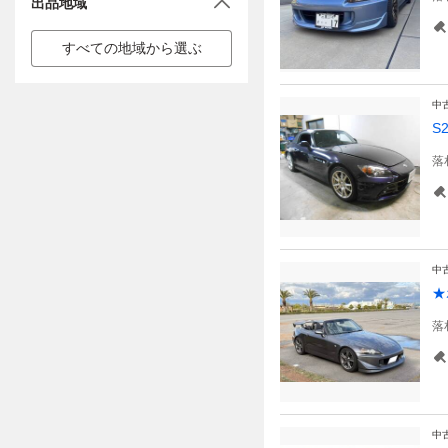
出品地域
すべての地域から選ぶ
中
S
落
中
★
落
中