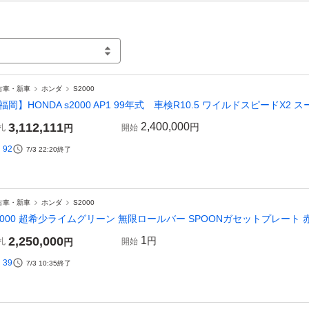
古車・新車
ホンダ
S2000
福岡】HONDA s2000 AP1 99年式 車検R10.5 ワイルドスピードX2 
3,112,111
2,400,000
円
札
円
開始
92
7/3 22:20
終了
古車・新車
ホンダ
S2000
2000 超希少ライムグリーン 無限ロールバー SPOONガセットプレート 赤
2,250,000
1
円
札
円
開始
39
7/3 10:35
終了