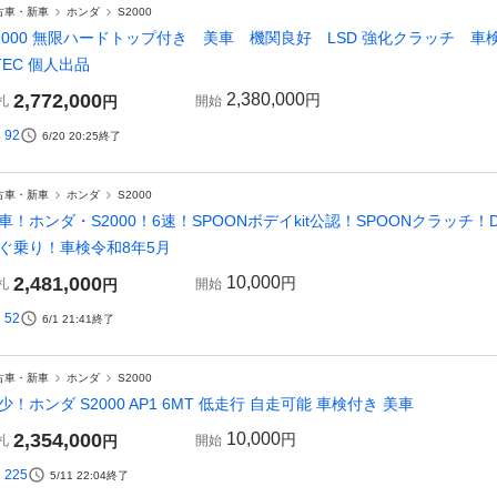
古車・新車
ホンダ
S2000
2000 無限ハードトップ付き 美車 機関良好 LSD 強化クラッチ 車検R8
TEC 個人出品
2,772,000
2,380,000
円
札
円
開始
92
6/20 20:25
終了
古車・新車
ホンダ
S2000
車！ホンダ・S2000！6速！SPOONボデイkit公認！SPOONクラッチ
ぐ乗り！車検令和8年5月
2,481,000
10,000
円
札
円
開始
52
6/1 21:41
終了
古車・新車
ホンダ
S2000
少！ホンダ S2000 AP1 6MT 低走行 自走可能 車検付き 美車
2,354,000
10,000
円
札
円
開始
225
5/11 22:04
終了