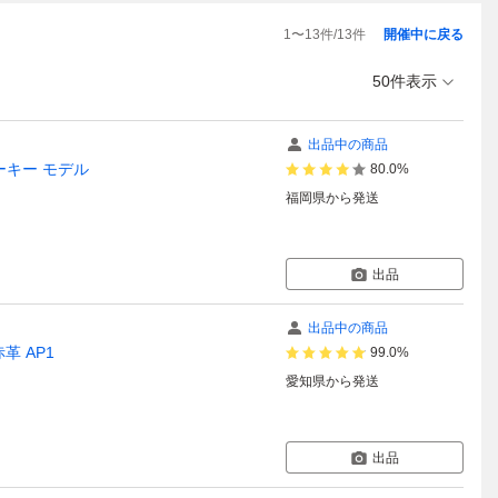
1
〜
13
件/
13
件
開催中に戻る
50件表示
出品中の商品
スーキー モデル
80.0%
福岡県
から発送
出品
出品中の商品
革 AP1
99.0%
愛知県
から発送
出品