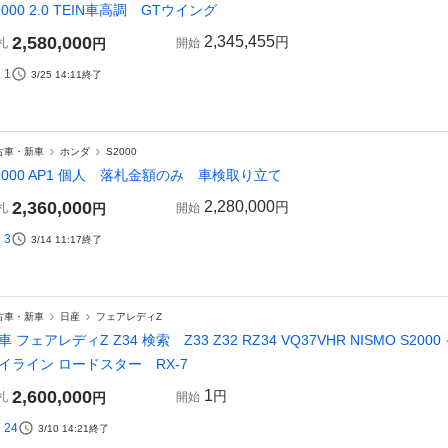
2000 2.0 TEIN車高調 GTウイング
2,580,000
2,345,455
円
札
円
開始
1
3/25 14:11
終了
古車・新車
ホンダ
S2000
2000 AP1 個人 落札金額のみ 車検取り立て
2,360,000
2,280,000
円
札
円
開始
3
3/14 11:17
終了
古車・新車
日産
フェアレディZ
車 フェアレディZ Z34 検索 Z33 Z32 RZ34 VQ37VHR NISMO S2
イライン ロードスター RX-7
2,600,000
1
円
札
円
開始
24
3/10 14:21
終了