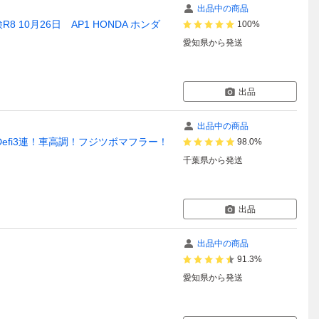
出品中の商品
 10月26日 AP1 HONDA ホンダ
100%
愛知県
から発送
出品
出品中の商品
！Defi3連！車高調！フジツボマフラー！
98.0%
千葉県
から発送
出品
出品中の商品
91.3%
愛知県
から発送