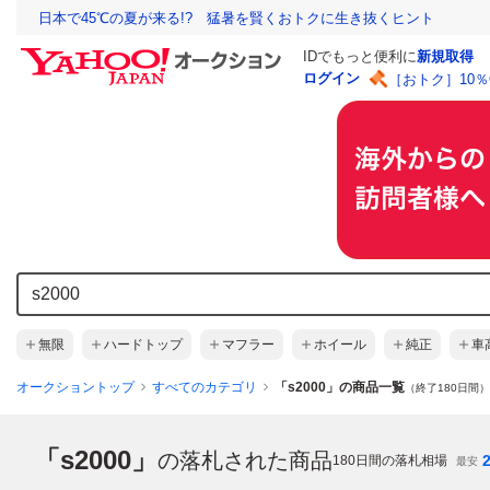
日本で45℃の夏が来る!? 猛暑を賢くおトクに生き抜くヒント
IDでもっと便利に
新規取得
ログイン
［おトク］10
無限
ハードトップ
マフラー
ホイール
純正
車
オークショントップ
すべてのカテゴリ
「s2000」の商品一覧
（終了180日間）
「s2000」
の落札された商品
180
日間の落札相場
最安