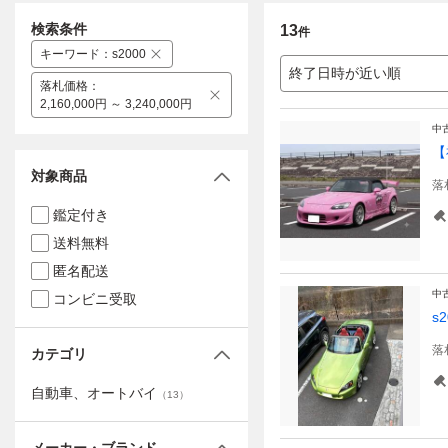
検索条件
13
件
キーワード
：
s2000
終了日時が近い順
落札価格
：
2,160,000円 ～ 3,240,000円
中
【
対象商品
落
鑑定付き
送料無料
匿名配送
中
コンビニ受取
s
落
カテゴリ
自動車、オートバイ
（
13
）