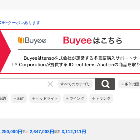
％OFFクーポンあります
すべてのカテゴリ
＋条件指定
高調
asm
ヘッドライト
ウイング
トランク
2,250,000
円
2,647,008
円
3,112,111
円
平均
最高