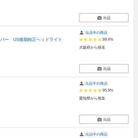
出品
出品中の商品
バンパー US後期純正ヘッドライト
99.4%
大阪府
から発送
出品
出品中の商品
95.9%
愛知県
から発送
出品
出品中の商品