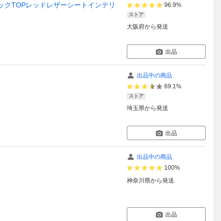
ラックTOPレッドレザーシートインテリ
96.9%
ストア
大阪府
から発送
出品
出品中の商品
69.1%
ストア
埼玉県
から発送
出品
出品中の商品
100%
神奈川県
から発送
出品