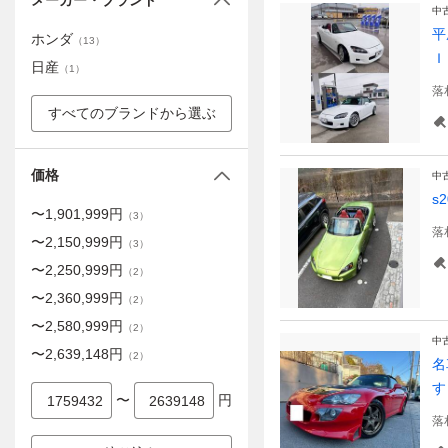
メーカー・ブランド
中
平
ホンダ
（
13
）
Ｉ
日産
（
1
）
落
すべてのブランドから選ぶ
価格
中
s
〜
1,901,999
円
（
3
）
落
〜
2,150,999
円
（
3
）
〜
2,250,999
円
（
2
）
〜
2,360,999
円
（
2
）
〜
2,580,999
円
（
2
）
中
〜
2,639,148
円
（
2
）
名
す
〜
円
落