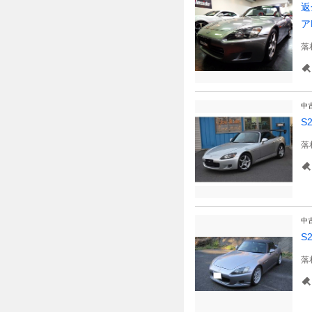
返
ア
落
中
S
落
中
S
落