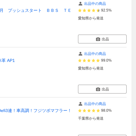
出品中の商品
月 プッシュスタート ＢＢＳ ＴＥ
92.5%
愛知県
から発送
出品
出品中の商品
革 AP1
99.0%
愛知県
から発送
出品
出品中の商品
！Defi3連！車高調！フジツボマフラー！
98.0%
千葉県
から発送