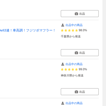
出品
出品中の商品
！Defi3連！車高調！フジツボマフラー！
98.0%
千葉県
から発送
出品
出品中の商品
99.0%
神奈川県
から発送
出品
出品中の商品