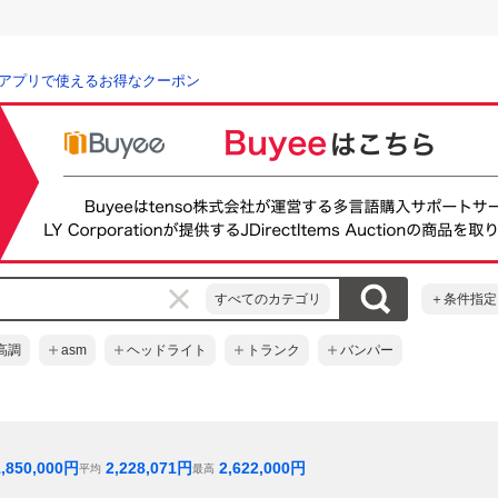
アプリで使えるお得なクーポン
すべてのカテゴリ
＋条件指定
高調
asm
ヘッドライト
トランク
バンパー
1,850,000
円
2,228,071
円
2,622,000
円
平均
最高