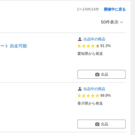
1
〜
14
件/
14
件
開催中に戻る
50件表示
出品中の商品
ーシート 自走可能
91.3%
愛知県
から発送
出品
出品中の商品
98.9%
香川県
から発送
出品