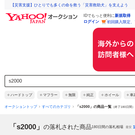
【災害支援】ひとりでも多くの命を救う「災害救助犬」を支えよう
IDでもっと便利に
新規取得
ログイン
初回購入限定、
ハードトップ
マフラー
無限
純正
ホイール
車
オークショントップ
すべてのカテゴリ
「s2000」の商品一覧
（終了180日間）
「s2000」
の落札された商品
180
日間の落札相場
最安