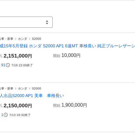
古車・新車
ホンダ
S2000
成15年5月登録 ホンダ S2000 AP1 6速MT 車検長い 純正ブルーレザ
2,151,000
10,000
円
札
円
開始
91
7/16 22:00
終了
古車・新車
ホンダ
S2000
人出品S2000 AP1 美車 車検長い
2,150,000
1,900,000
円
札
円
開始
1
7/13 16:32
終了