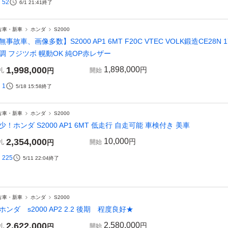
52
6/1 21:41
終了
古車・新車
ホンダ
S2000
無事故車、画像多数】S2000 AP1 6MT F20C VTEC VOLK鍛造CE28N 17
調 フジツボ 幌動OK 純OP赤レザー
1,998,000
1,898,000
円
札
円
開始
1
5/18 15:58
終了
古車・新車
ホンダ
S2000
少！ホンダ S2000 AP1 6MT 低走行 自走可能 車検付き 美車
2,354,000
10,000
円
札
円
開始
225
5/11 22:04
終了
古車・新車
ホンダ
S2000
ホンダ s2000 AP2 2.2 後期 程度良好★
2,622,000
2,580,000
円
札
円
開始