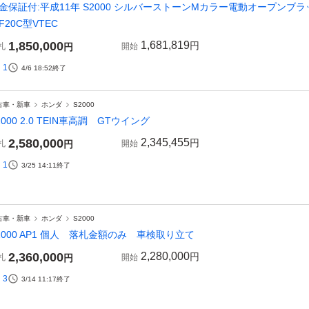
金保証付:平成11年 S2000 シルバーストーンMカラー電動オープンブ
F20C型VTEC
1,850,000
1,681,819
円
札
円
開始
1
4/6 18:52
終了
古車・新車
ホンダ
S2000
2000 2.0 TEIN車高調 GTウイング
2,580,000
2,345,455
円
札
円
開始
1
3/25 14:11
終了
古車・新車
ホンダ
S2000
2000 AP1 個人 落札金額のみ 車検取り立て
2,360,000
2,280,000
円
札
円
開始
3
3/14 11:17
終了