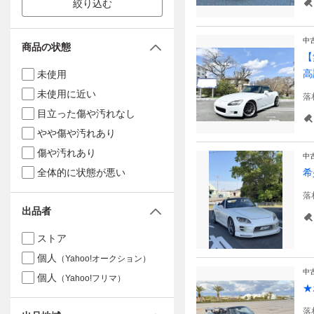
絞り込む
中
商品の状態
【
高
未使用
未使用に近い
落
目立った傷や汚れなし
やや傷や汚れあり
傷や汚れあり
中
全体的に状態が悪い
希
落
出品者
ストア
個人
（Yahoo!オークション）
中
個人
（Yahoo!フリマ）
★
落