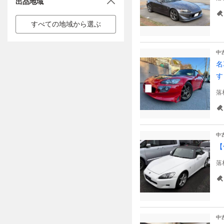
出品地域
すべての地域から選ぶ
中
名
す
落
中
【
落
中