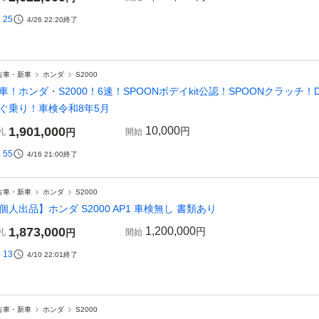
25
4/26 22:20
終了
古車・新車
ホンダ
S2000
車！ホンダ・S2000！6速！SPOONボデイkit公認！SPOONクラッチ
ぐ乗り！車検令和8年5月
1,901,000
10,000
円
札
円
開始
55
4/16 21:00
終了
古車・新車
ホンダ
S2000
個人出品】ホンダ S2000 AP1 車検無し 書類あり
1,873,000
1,200,000
円
札
円
開始
13
4/10 22:01
終了
古車・新車
ホンダ
S2000