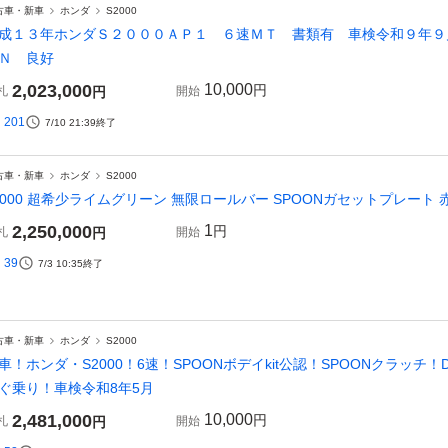
古車・新車
ホンダ
S2000
成１３年ホンダＳ２０００ＡＰ１ ６速ＭＴ 書類有 車検令和９年９
Ｎ 良好
2,023,000
10,000
円
札
円
開始
201
7/10 21:39
終了
古車・新車
ホンダ
S2000
2000 超希少ライムグリーン 無限ロールバー SPOONガセットプレート 赤
2,250,000
1
円
札
円
開始
39
7/3 10:35
終了
古車・新車
ホンダ
S2000
車！ホンダ・S2000！6速！SPOONボデイkit公認！SPOONクラッチ
ぐ乗り！車検令和8年5月
2,481,000
10,000
円
札
円
開始