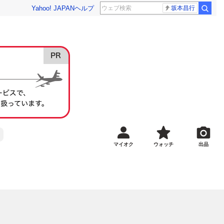
Yahoo! JAPAN
ヘルプ
坂本昌行
マイオク
ウォッチ
出品