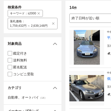
検索条件
14
件
キーワード
：
s2000
終了日時が近い順
落札価格
：
1,759,432円 ～ 2,639,148円
中
平
対象商品
落
鑑定付き
送料無料
匿名配送
中
コンビニ受取
個
落
カテゴリ
自動車、オートバイ
（
14
）