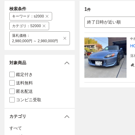
検索条件
1
件
キーワード
：
s2000
終了日時が近い順
カテゴリ
：
S2000
落札価格
：
中
2,980,000円 ～ 2,980,000円
H
落
対象商品
鑑定付き
送料無料
匿名配送
コンビニ受取
カテゴリ
すべて