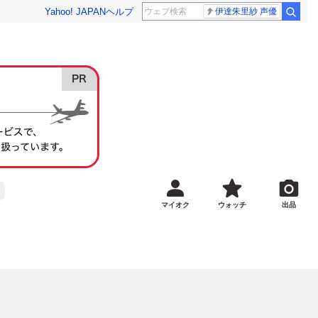
Yahoo! JAPAN
ヘルプ
伊達朱里紗 声優
マイオク
ウォッチ
出品