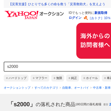
【災害支援】ひとりでも多くの命を救う「災害救助犬」を支えよう
IDでもっと便利に
新規取得
ログイン
［おトク］10
ハードトップ
マフラー
無限
純正
ホイール
車
オークショントップ
すべてのカテゴリ
自動車、オートバイ
中古車・新車
「s2000」
の落札された商品
180
日間の落札相場
最安