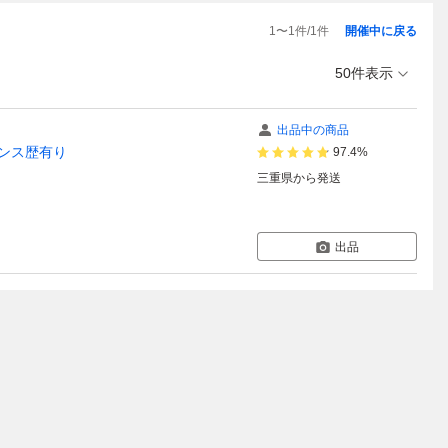
1
〜
1
件/
1
件
開催中に戻る
50件表示
出品中の商品
ナンス歴有り
97.4%
三重県
から発送
出品