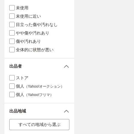
未使用
未使用に近い
目立った傷や汚れなし
やや傷や汚れあり
傷や汚れあり
全体的に状態が悪い
出品者
ストア
個人
（Yahoo!オークション）
個人
（Yahoo!フリマ）
出品地域
すべての地域から選ぶ