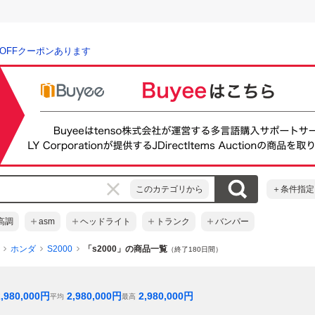
％OFFクーポンあります
このカテゴリから
＋条件指定
高調
asm
ヘッドライト
トランク
バンパー
ホンダ
S2000
「s2000」の商品一覧
（終了180日間）
2,980,000
円
2,980,000
円
2,980,000
円
平均
最高