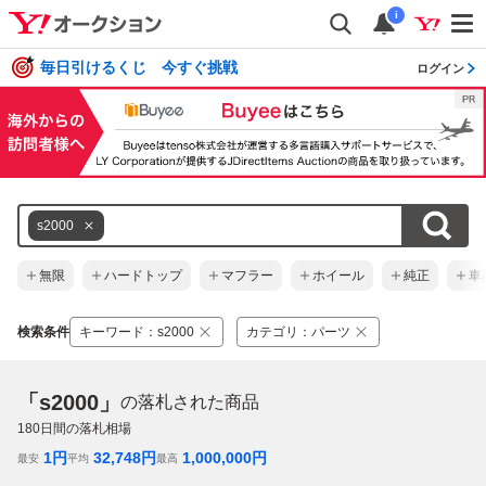
i
毎日引けるくじ 今すぐ挑戦
ログイン
s2000
無限
ハードトップ
マフラー
ホイール
純正
車
検索条件
キーワード
：
s2000
カテゴリ
：
パーツ
「s2000」
の落札された商品
180
日間の落札相場
1
円
32,748
円
1,000,000
円
最安
平均
最高