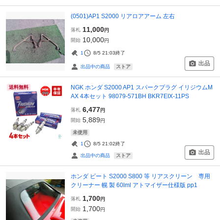
(0501)AP1 S2000 リアロアアーム 左右
11,000
落札
円
10,000
開始
円
1
8/5 21:03
終了
出品
ストア
出品中の商品
NGK ホンダ S2000 AP1 スパークプラグ イリジウムM
送料無料
AX 4本セット 98079-571BH BKR7EIX-11PS
6,477
落札
円
5,889
開始
円
未使用
1
8/5 21:02
終了
出品
ストア
出品中の商品
ホンダ ビート S2000 S800 等 リアスクリーン 専用
クリーナー 幌 製 60lml アトマイザー仕様版 pp1
1,700
落札
円
1,700
開始
円