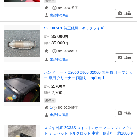
未使用
1
8/5 20:47
終了
出品
出品中の商品
S2000 AP1 純正触媒 キャタライザー
35,000
落札
円
35,000
開始
円
1
8/5 20:45
終了
出品
出品中の商品
ホンダ ビート S2000 S800 S2000 国産 幌 オープンカ
ー 専用 クリーナー 雨漏り pp1 ap1
2,700
落札
円
2,700
開始
円
未使用
1
8/5 20:34
終了
出品
出品中の商品
スズキ 純正 ZC33S スイフトスポーツ エンジンマウン
ト ３点 セット トルクロッド 中古 低走行 約2000キ