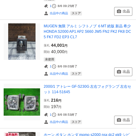
1
8/6 09:25
終了
出品
ストア
出品中の商品
MUGEN 無限 アルミ シフトノブ ６MT 絶版 新品 希少
HONDA S2000 AP1 AP2 S660 JW5 FN2 FK2 FK8 DC
5 FK7 FD2 EP3 CL7
44,001
落札
円
40,000
開始
円
未使用
1
8/6 09:03
終了
出品
ストア
出品中の商品
2000/1 アトレー GF-S230G 左右フォグランプ 左右セ
ット 114-51645
216
落札
円
197
開始
円
1
8/6 08:53
終了
出品
ストア
出品中の商品
ホーン ボタン ホンダ momo s2000 nsx dc2 ek9 シビ
送料無料