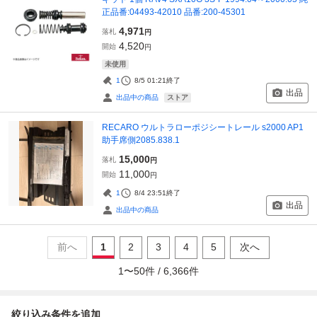
正品番:04493-42010 品番:200-45301
4,971
落札
円
4,520
開始
円
未使用
1
8/5 01:21
終了
出品
ストア
出品中の商品
RECARO ウルトラローポジシートレール s2000 AP1
助手席側2085.838.1
15,000
落札
円
11,000
開始
円
1
8/4 23:51
終了
出品
出品中の商品
前へ
1
2
3
4
5
次へ
1
〜
50
件 /
6,366
件
絞り込み条件を追加