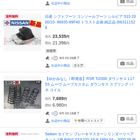
出品
出品中の商品
日産 シフトブーツ コンソールブーツ シルビア S15 20
送料無料
00/10- 96935-89F40 トラスト企画 純正品 (66311152
8
23,535
落札
円
21,396
開始
円
未使用
1
8/5 03:26
終了
出品
ストア
出品中の商品
【ゆがみなし！即発送】RSR Ti2000 ダウンサス L17
5S ムーヴ ムーブカスタム ダウンサス スプリング バ
ネ コイル
7,689
落札
円
6,980
開始
円
1
8/5 03:16
終了
出品
年間ベストストア
出品中の商品
Seiken セイケン ブレーキマスターシリンダーリペア
送料無料
キット 1個 RAV4 SXA10G 3S-F 1994.04～2000.05 純