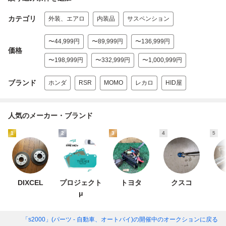
カテゴリ
外装、エアロ
内装品
サスペンション
〜44,999円
〜89,999円
〜136,999円
価格
〜198,999円
〜332,999円
〜1,000,999円
ブランド
ホンダ
RSR
MOMO
レカロ
HID屋
人気のメーカー・ブランド
1
2
3
4
5
DIXCEL
プロジェクト
トヨタ
クスコ
μ
「s2000」(パーツ - 自動車、オートバイ)
の開催中のオークションに戻る