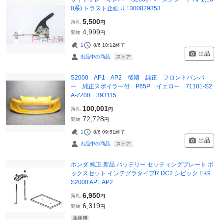
0系) トラスト企画 U 1300829353
5,500
落札
円
4,999
開始
円
1
8/6 10:12
終了
出品
ストア
出品中の商品
S2000 AP1 AP2 後期 純正 フロントバンパ
ー 純正スポイラー付 P65P イエロー 71101-S2
A-ZZ00 393115
100,001
落札
円
72,728
開始
円
1
8/6 09:51
終了
出品
ストア
出品中の商品
ホンダ 純正 新品 バッテリー セッティングプレート ボ
ックスセット インテグラタイプR DC2 シビック EK9
S2000 AP1 AP2
6,950
落札
円
6,319
開始
円
未使用