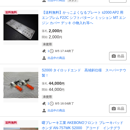
ストア
出品中の商品
【送料無料】かっこよくなるプレート s2000 AP2 用
送料無料
エンブレム F22C シフトパターン ミッション MT エン
ジン カバー デッキ 小物入れ等へ
2,000
落札
円
2,000
開始
円
未使用
1
8/5 17:44
終了
出品
出品中の商品
S2000 タイロッドエンド 高傾斜仕様 スーパーナウ
製！
44,000
落札
円
44,000
開始
円
未使用
1
8/5 16:04
終了
出品
出品中の商品
曙ブレーキ工業 AKEBONOフロント ブレーキパッド
送料無料
ホンダ AN-757WK S2000 アコード インテグラ