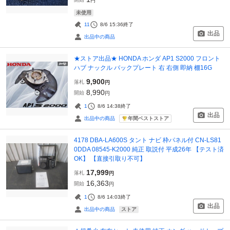
円
未使用
11
8/6 15:36
終了
出品
出品中の商品
★ストア出品★ HONDA ホンダ AP1 S2000 フロント
ハブ ナックル バックプレート 右 右側 即納 棚16G
9,900
落札
円
8,990
開始
円
1
8/6 14:38
終了
出品
年間ベストストア
出品中の商品
4178 DBA-LA600S タント ナビ 枠パネル付 CN-LS81
0DDA 08545-K2000 純正 取説付 平成26年 【テスト済
OK】 【直接引取り不可】
17,999
落札
円
16,363
開始
円
1
8/6 14:03
終了
出品
ストア
出品中の商品