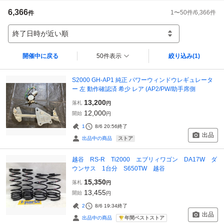
6,366
1
〜
50
件/
6,366
件
件
終了日時が近い順
開催中に戻る
50件表示
絞り込み
(1)
S2000 GH-AP1 純正 パワーウィンドウレギュレータ
ー 左 動作確認済 希少 レア (AP2/PW/助手席側
13,200
落札
円
12,000
開始
円
1
8/6 20:56
終了
出品
ストア
出品中の商品
越谷 RS-R Ti2000 エブリィワゴン DA17W ダ
ウンサス 1台分 S650TW 越谷
15,350
落札
円
13,455
開始
円
2
8/6 19:34
終了
出品
年間ベストストア
出品中の商品