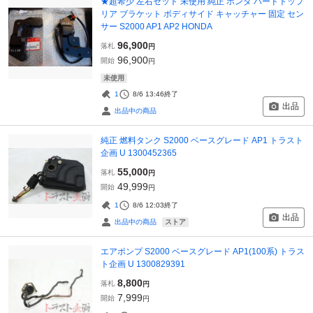
★超希少 左右セット 未使用 純正 ホンダ ハードトップ
リア ブラケット ボディサイド キャッチャー 固定 セン
サー S2000 AP1 AP2 HONDA
96,900
落札
円
96,900
開始
円
未使用
1
8/6 13:46
終了
出品
出品中の商品
純正 燃料タンク S2000 ベースグレード AP1 トラスト
企画 U 1300452365
55,000
落札
円
49,999
開始
円
1
8/6 12:03
終了
出品
ストア
出品中の商品
エアポンプ S2000 ベースグレード AP1(100系) トラス
ト企画 U 1300829391
8,800
落札
円
7,999
開始
円