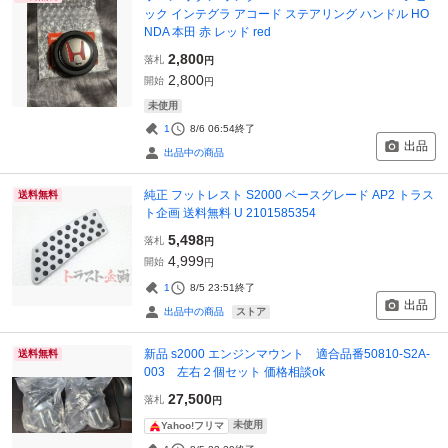
ック インテグラ アコード ステアリング ハンドル HO
NDA 本田 赤 レッド red
2,800
落札
円
2,800
開始
円
未使用
1
8/6 06:54
終了
出品
出品中の商品
純正 フットレスト S2000 ベースグレード AP2 トラス
送料無料
ト企画 送料無料 U 2101585354
5,498
落札
円
4,999
開始
円
1
8/5 23:51
終了
出品
ストア
出品中の商品
新品 s2000 エンジンマウント 適合品番50810-S2A-
送料無料
003 左右２個セット 価格相談ok
27,500
落札
円
未使用
Yahoo!フリマ