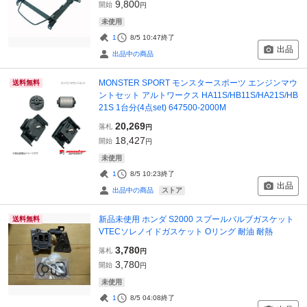
9,800
開始
円
未使用
1
8/5 10:47
終了
出品
出品中の商品
MONSTER SPORT モンスタースポーツ エンジンマウ
送料無料
ントセット アルトワークス HA11S/HB11S/HA21S/HB
21S 1台分(4点set) 647500-2000M
20,269
落札
円
18,427
開始
円
未使用
1
8/5 10:23
終了
出品
ストア
出品中の商品
新品未使用 ホンダ S2000 スプールバルブガスケット
送料無料
VTECソレノイドガスケット Oリング 耐油 耐熱
3,780
落札
円
3,780
開始
円
未使用
1
8/5 04:08
終了