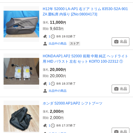
H12年 S2000 LA-AP1 右ドア トリム 83530-S2A-901
ZA 運転席 内張り [ZNo:08004173]
11,000
落札
円
9,603
開始
円
1
8/6 19:02
終了
出品
ストア
出品中の商品
HONDA AP1 AP2 S2000 前期 中期 純正 ヘッドライト
用 HID バラスト 左右 セット KOITO 100-22312 ①
20,000
落札
円
20,000
開始
円
1
8/6 18:37
終了
出品
出品中の商品
ホンダ S2000 AP1/AP2 シフトブーツ
2,000
落札
円
2,000
開始
円
1
8/6 17:37
終了
出品