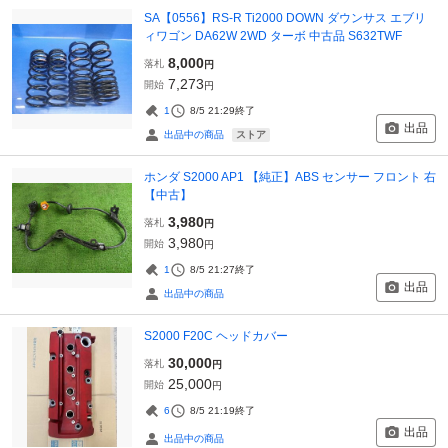
SA【0556】RS-R Ti2000 DOWN ダウンサス エブリ
ィワゴン DA62W 2WD ターボ 中古品 S632TWF
8,000
落札
円
7,273
開始
円
1
8/5 21:29
終了
出品
ストア
出品中の商品
ホンダ S2000 AP1 【純正】ABS センサー フロント 右
【中古】
3,980
落札
円
3,980
開始
円
1
8/5 21:27
終了
出品
出品中の商品
S2000 F20C ヘッドカバー
30,000
落札
円
25,000
開始
円
6
8/5 21:19
終了
出品
出品中の商品