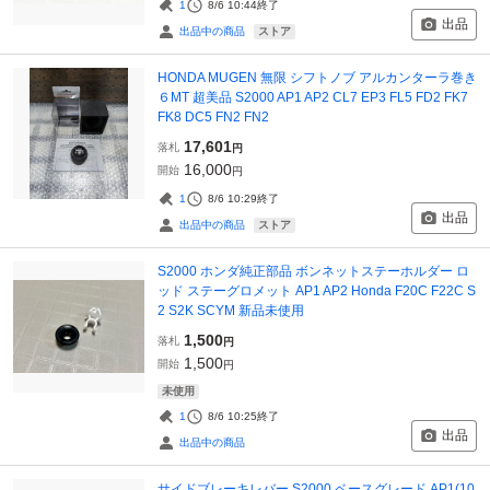
1
8/6 10:44
終了
出品
ストア
出品中の商品
HONDA MUGEN 無限 シフトノブ アルカンターラ巻き
６MT 超美品 S2000 AP1 AP2 CL7 EP3 FL5 FD2 FK7
FK8 DC5 FN2 FN2
17,601
落札
円
16,000
開始
円
1
8/6 10:29
終了
出品
ストア
出品中の商品
S2000 ホンダ純正部品 ボンネットステーホルダー ロ
ッド ステーグロメット AP1 AP2 Honda F20C F22C S
2 S2K SCYM 新品未使用
1,500
落札
円
1,500
開始
円
未使用
1
8/6 10:25
終了
出品
出品中の商品
サイドブレーキレバー S2000 ベースグレード AP1(10