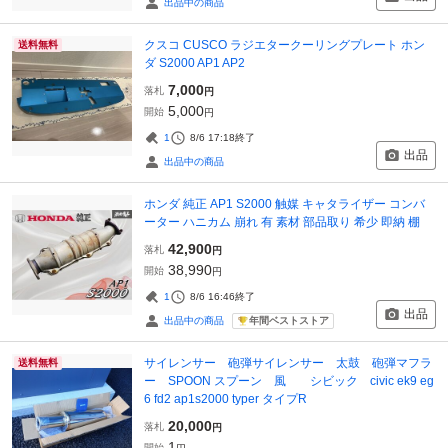
出品中の商品
クスコ CUSCO ラジエタークーリングプレート ホン
送料無料
ダ S2000 AP1 AP2
7,000
落札
円
5,000
開始
円
1
8/6 17:18
終了
出品
出品中の商品
ホンダ 純正 AP1 S2000 触媒 キャタライザー コンバ
ーター ハニカム 崩れ 有 素材 部品取り 希少 即納 棚
42,900
落札
円
38,990
開始
円
1
8/6 16:46
終了
出品
年間ベストストア
出品中の商品
サイレンサー 砲弾サイレンサー 太鼓 砲弾マフラ
送料無料
ー SPOON スプーン 風 シビック civic ek9 eg
6 fd2 ap1s2000 typer タイプR
20,000
落札
円
1
開始