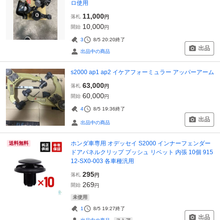
ロ使用
11,000
落札
円
10,000
開始
円
3
8/5 20:20
終了
出品
出品中の商品
s2000 ap1 ap2 イケアフォーミュラー アッパーアーム
63,000
落札
円
60,000
開始
円
4
8/5 19:36
終了
出品
出品中の商品
ホンダ車専用 オデッセイ S2000 インナーフェンダー
送料無料
ドアパネルクリップ プッシュ リベット 内張 10個 915
12-SX0-003 各車種汎用
295
落札
円
269
開始
円
未使用
1
8/5 19:27
終了
出品