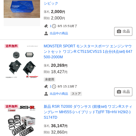
シビック
2,000
落札
円
2,000
開始
円
1
8/5 15:51
終了
出品
出品中の商品
MONSTER SPORT モンスタースポーツ エンジンマウ
送料無料
ントセット ワゴンR CT51S/CV51S 1台分(4点set) 647
500-2000M
20,269
落札
円
18,427
開始
円
未使用
1
8/5 15:13
終了
出品
ストア
出品中の商品
新品 RSR Ti2000 ダウンサス (前後set) ワゴンRスティ
送料無料
ングレー MH55S (ハイブリッドT)(FF TB+HV H29/2-)
S174TD
36,147
落札
円
32,860
開始
円