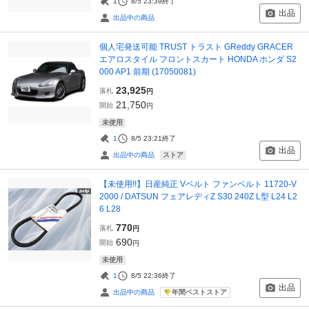
1
8/5 23:39
終了
出品
出品中の商品
個人宅発送可能 TRUST トラスト GReddy GRACER
エアロスタイル フロントスカート HONDA ホンダ S2
000 AP1 前期 (17050081)
23,925
落札
円
21,750
開始
円
未使用
1
8/5 23:21
終了
出品
ストア
出品中の商品
【未使用!!】日産純正 Vベルト ファンベルト 11720-V
2000 / DATSUN フェアレディZ S30 240Z L型 L24 L2
6 L28
770
落札
円
690
開始
円
未使用
1
8/5 22:36
終了
出品
年間ベストストア
出品中の商品