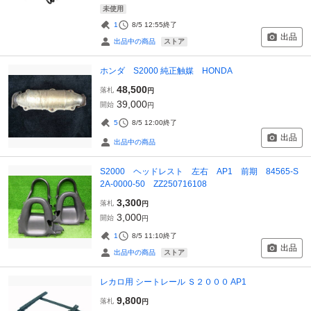
未使用
1
8/5 12:55
終了
出品
ストア
出品中の商品
ホンダ S2000 純正触媒 HONDA
48,500
落札
円
39,000
開始
円
5
8/5 12:00
終了
出品
出品中の商品
S2000 ヘッドレスト 左右 AP1 前期 84565-S
2A-0000-50 ZZ250716108
3,300
落札
円
3,000
開始
円
1
8/5 11:10
終了
出品
ストア
出品中の商品
レカロ用 シートレール Ｓ２０００ AP1
9,800
落札
円