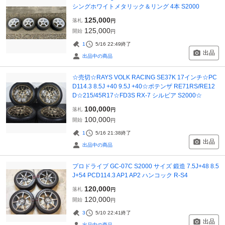
シングホワイトメタリック＆リング 4本 S2000
125,000
落札
円
125,000
開始
円
1
5/16 22:49
終了
出品
出品中の商品
☆売切☆RAYS VOLK RACING SE37K 17インチ☆PC
D114.3 8.5J +40 9.5J +40☆ポテンザ RE71RS/RE12
D☆215/45R17☆FD3S RX-7 シルビア S2000☆
100,000
落札
円
100,000
開始
円
1
5/16 21:38
終了
出品
出品中の商品
プロドライブ GC-07C S2000 サイズ 鍛造 7.5J+48 8.5
J+54 PCD114.3 AP1 AP2 ハンコック R-S4
120,000
落札
円
120,000
開始
円
3
5/10 22:41
終了
出品
出品中の商品