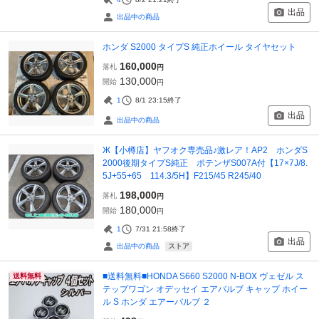
出品
出品中の商品
ホンダ S2000 タイプS 純正ホイール タイヤセット
160,000
落札
円
130,000
開始
円
1
8/1 23:15
終了
出品
出品中の商品
Ж【小樽店】ヤフオク専売品♪激レア！AP2 ホンダS
2000後期タイプS純正 ポテンザS007A付【17×7J/8.
5J+55+65 114.3/5H】F215/45 R245/40
198,000
落札
円
180,000
開始
円
1
7/31 21:58
終了
出品
ストア
出品中の商品
■送料無料■HONDA S660 S2000 N-BOX ヴェゼル ス
送料無料
テップワゴン オデッセイ エアバルブ キャップ ホイー
ル S ホンダ エアーバルブ ２