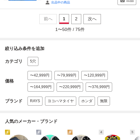
出品
出品中の商品
前へ
1
2
次へ
1
〜
50
件 /
75
件
絞り込み条件を追加
カテゴリ
5穴
〜42,999円
〜79,999円
〜120,999円
価格
〜164,999円
〜220,999円
〜376,999円
ブランド
RAYS
ヨコハマタイヤ
ホンダ
無限
人気のメーカー・ブランド
1
2
3
4
5