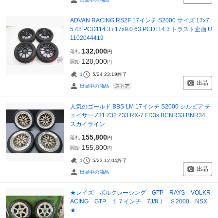
ADVAN RACING RS2F 17インチ S2000 サイズ 17x7.
5 48 PCD114.3 / 17x9.0 63 PCD114.3 トラスト企画 U
1102044419
132,000
落札
円
120,000
開始
円
1
5/24 23:19
終了
出品
ストア
出品中の商品
人気のゴールド BBS LM 17インチ S2000 シルビア チ
ェイサー Z31 Z32 Z33 RX-7 FD3s BCNR33 BNR34
スカイライン
155,800
落札
円
155,800
開始
円
1
5/23 12:04
終了
出品
出品中の商品
★レイズ ボルクレーシング GTP RAYS VOLKR
ACING GTP １７インチ 7J/8Ｊ Ｓ2000 NSX
★