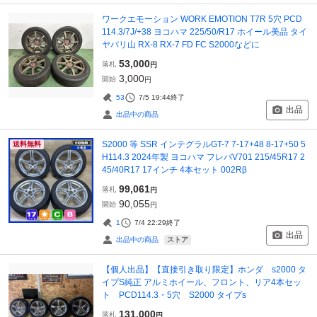
ワークエモーション WORK EMOTION T7R 5穴 PCD
114.3/7J/+38 ヨコハマ 225/50/R17 ホイール美品 タイ
ヤバリ山 RX-8 RX-7 FD FC S2000などに
53,000
落札
円
3,000
開始
円
53
7/5 19:44
終了
出品
出品中の商品
S2000 等 SSR インテグラルGT-7 7-17+48 8-17+50 5
送料無料
H114.3 2024年製 ヨコハマ フレバV701 215/45R17 2
45/40R17 17インチ 4本セット 002Rβ
99,061
落札
円
90,055
開始
円
1
7/4 22:29
終了
出品
ストア
出品中の商品
【個人出品】【直接引き取り限定】ホンダ s2000 タ
イプS純正 アルミホイール、フロント、リア4本セッ
ト PCD114.3・5穴 S2000 タイプs
131,000
落札
円