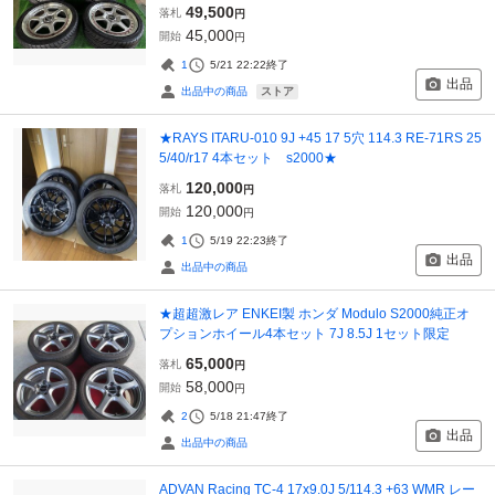
49,500
落札
円
45,000
開始
円
1
5/21 22:22
終了
出品
ストア
出品中の商品
★RAYS ITARU-010 9J +45 17 5穴 114.3 RE-71RS 25
5/40/r17 4本セット s2000★
120,000
落札
円
120,000
開始
円
1
5/19 22:23
終了
出品
出品中の商品
★超超激レア ENKEI製 ホンダ Modulo S2000純正オ
プションホイール4本セット 7J 8.5J 1セット限定
65,000
落札
円
58,000
開始
円
2
5/18 21:47
終了
出品
出品中の商品
ADVAN Racing TC-4 17x9.0J 5/114.3 +63 WMR レー