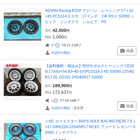
ADVAN Racing RS2F アドバン レーシング 17 × 8J
+45 PCD114.3 ５穴 17インチ 2本 RSⅡ S2000 シ
ビック インテグラ シルビア FD
42,500
落札
円
1,000
開始
円
27
7/9 21:21
終了
出品
出品中の商品
【送料無料・税込み】RAYS ボルクレーシング CE28
送料無料
N 17in9J+54 9J+40 5穴PCD114.3 FD SS595 225/45
R17 DL DZ102 245/40R17 S2000
189,900
落札
円
172,637
開始
円
1
7/7 09:16
終了
出品
ストア
出品中の商品
☆NC ロードスター RAYS VOLK RACING RE30 7.5Ｊ
×17 DIREZZA 225/45R17 NCEC アコード レガシー S
2000 インテグラ☆