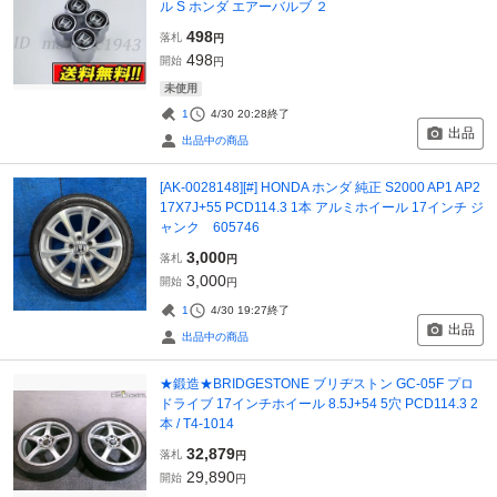
ル S ホンダ エアーバルブ ２
498
落札
円
498
開始
円
未使用
1
4/30 20:28
終了
出品
出品中の商品
[AK-0028148][#] HONDA ホンダ 純正 S2000 AP1 AP2
17X7J+55 PCD114.3 1本 アルミホイール 17インチ ジ
ャンク 605746
3,000
落札
円
3,000
開始
円
1
4/30 19:27
終了
出品
出品中の商品
★鍛造★BRIDGESTONE ブリヂストン GC-05F プロ
ドライブ 17インチホイール 8.5J+54 5穴 PCD114.3 2
本 / T4-1014
32,879
落札
円
29,890
開始
円