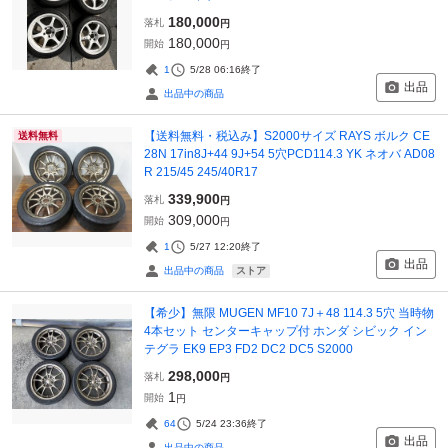
180,000
落札
円
180,000
開始
円
1
5/28 06:16
終了
出品
出品中の商品
【送料無料・税込み】S2000サイズ RAYS ボルク CE
送料無料
28N 17in8J+44 9J+54 5穴PCD114.3 YK ネオバ AD08
R 215/45 245/40R17
339,900
落札
円
309,000
開始
円
1
5/27 12:20
終了
出品
ストア
出品中の商品
【希少】無限 MUGEN MF10 7J＋48 114.3 5穴 当時物
4本セット センターキャップ付 ホンダ シビック イン
テグラ EK9 EP3 FD2 DC2 DC5 S2000
298,000
落札
円
1
開始
円
64
5/24 23:36
終了
出品
出品中の商品