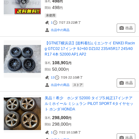
498
落札
円
498
開始
円
未使用
1
7/27 23:22
終了
出品
出品中の商品
【GTNET横浜店】[送料着払い] エンケイ ENKEI Racin
g GTC02 17インチ 9J+60 DZ102 235/45R17 245/40
R17 4本 S2000 AP1 AP2
108,901
落札
円
50,000
開始
円
13
7/26 22:10
終了
出品
ストア
出品中の商品
美品！希少 ホンダ S2000 タイプS 純正17インチア
ルミホイール ミシュラン PILOT SPORT 4タイヤセッ
ト ホンダ HONDA
298,000
落札
円
298,000
開始
円
1
7/22 10:13
終了
出品