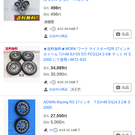
498
落札
円
498
開始
円
未使用
1
4/22 06:44
終了
出品
出品中の商品
★送料無料★WORK ワーク マイスターS2R 17インチ
送料無料
ホイール 7J+48 8J+55 5穴 PCD114.3 4本 ナット 付 S
2000 にて使用 / 4KT1-933
34,089
落札
円
30,990
開始
円
1
4/20 10:26
終了
出品
ストア
出品中の商品
ADVAN Racing RS 17インチ 7.5J+48 5/114.3 2本 S
2000
27,500
落札
円
5,000
開始
円
15
4/19 22:14
終了