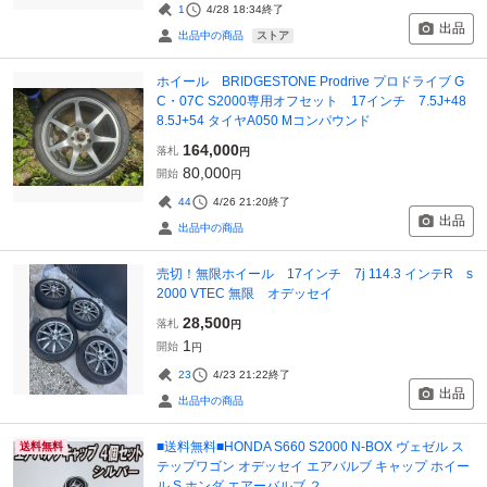
1
4/28 18:34
終了
出品
ストア
出品中の商品
ホイール BRIDGESTONE Prodrive プロドライブ G
C・07C S2000専用オフセット 17インチ 7.5J+48
8.5J+54 タイヤA050 Mコンパウンド
164,000
落札
円
80,000
開始
円
44
4/26 21:20
終了
出品
出品中の商品
売切！無限ホイール 17インチ 7j 114.3 インテR s
2000 VTEC 無限 オデッセイ
28,500
落札
円
1
開始
円
23
4/23 21:22
終了
出品
出品中の商品
■送料無料■HONDA S660 S2000 N-BOX ヴェゼル ス
送料無料
テップワゴン オデッセイ エアバルブ キャップ ホイー
ル S ホンダ エアーバルブ ２