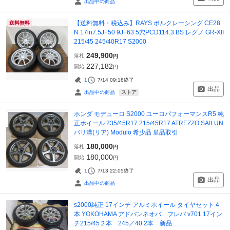
出品中の商品
【送料無料・税込み】RAYS ボルクレーシング CE28
送料無料
N 17in7.5J+50 9J+63 5穴PCD114.3 BS レグノ GR-XII
215/45 245/40R17 S2000
249,900
落札
円
227,182
開始
円
1
7/14 09:18
終了
出品
ストア
出品中の商品
ホンダ モデューロ S2000 ユーロパフォーマンスR5 純
正ホイール 235/45R17 215/45R17 ATREZZO SAILUN
バリ溝(リア) Modulo 希少品 単品取引
180,000
落札
円
180,000
開始
円
1
7/13 22:05
終了
出品
出品中の商品
s2000純正 17インチ アルミホイール タイヤセット 4
本 YOKOHAMA アドバンネオバ フレバ v701 17イン
チ215/45２本 245／40 2本 新品