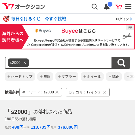
i
毎日引けるくじ 今すぐ挑戦
ログイン
s2000
ハードトップ
無限
マフラー
ホイール
純正
車
検索条件
キーワード
：
s2000
カテゴリ
：
17インチ
「s2000」
の落札された商品
180
日間の落札相場
498
円
113,735
円
376,000
円
最安
平均
最高