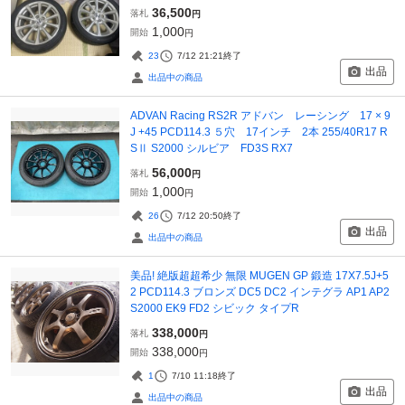
36,500
落札
円
1,000
開始
円
23
7/12 21:21
終了
出品
出品中の商品
ADVAN Racing RS2R アドバン レーシング 17 × 9
J +45 PCD114.3 ５穴 17インチ 2本 255/40R17 R
SⅡ S2000 シルビア FD3S RX7
56,000
落札
円
1,000
開始
円
26
7/12 20:50
終了
出品
出品中の商品
美品! 絶版超超希少 無限 MUGEN GP 鍛造 17X7.5J+5
2 PCD114.3 ブロンズ DC5 DC2 インテグラ AP1 AP2
S2000 EK9 FD2 シビック タイプR
338,000
落札
円
338,000
開始
円
1
7/10 11:18
終了
出品
出品中の商品