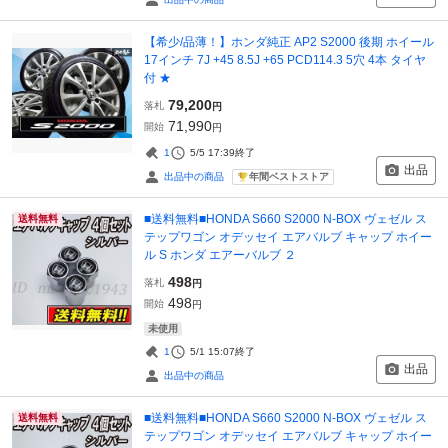
【希少/品薄！】ホンダ純正 AP2 S2000 後期 ホイール
17インチ 7J +45 8.5J +65 PCD114.3 5穴 4本 タイヤ
付 ★
79,200
落札
円
71,990
開始
円
1
5/5 17:39
終了
出品
年間ベストストア
出品中の商品
■送料無料■HONDA S660 S2000 N-BOX ヴェゼル ス
送料無料
テップワゴン オデッセイ エアバルブ キャップ ホイー
ル S ホンダ エアーバルブ ２
498
落札
円
498
開始
円
未使用
1
5/1 15:07
終了
出品
出品中の商品
■送料無料■HONDA S660 S2000 N-BOX ヴェゼル ス
送料無料
テップワゴン オデッセイ エアバルブ キャップ ホイー