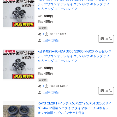
テップワゴン オデッセイ エアバルブ キャップ ホイー
ル S ホンダ エアーバルブ ２
498
落札
円
498
開始
円
未使用
1
7/3 16:14
終了
出品
出品中の商品
■送料無料■HONDA S660 S2000 N-BOX ヴェゼル ス
送料無料
テップワゴン オデッセイ エアバルブ キャップ ホイー
ル S ホンダ エアーバルブ ２
498
落札
円
498
開始
円
未使用
1
6/28 23:44
終了
出品
出品中の商品
RAYS CE28 17インチ 7.5J+52? 9.5J+54 S2000サイ
ズ 24年12週製シバタイヤ タイヤホイール 4本セット
オマケ無限ヘプタゴンナット付き