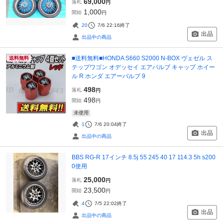
69,000
落札
円
1,000
開始
円
20
7/6 22:16
終了
出品
出品中の商品
■送料無料■HONDA S660 S2000 N-BOX ヴェゼル ス
送料無料
テップワゴン オデッセイ エアバルブ キャップ ホイー
ル R ホンダ エアーバルブ 9
498
落札
円
498
開始
円
未使用
1
7/6 20:04
終了
出品
出品中の商品
BBS RG-R 17インチ 8.5j 55 245 40 17 114.3 5h s200
0使用
25,000
落札
円
23,500
開始
円
4
7/5 22:02
終了
出品
出品中の商品