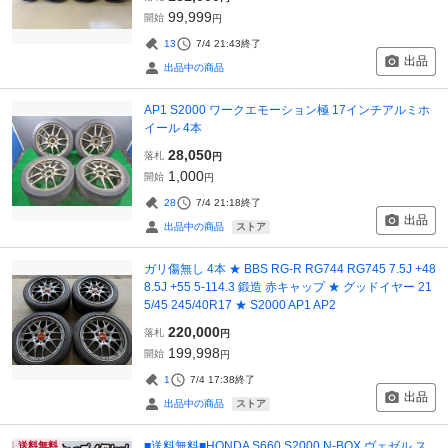
99,999
開始
円
13
7/4 21:43
終了
出品
出品中の商品
AP1 S2000 ワークエモーション極 17インチアルミホ
イール 4本
28,050
落札
円
1,000
開始
円
28
7/4 21:18
終了
出品
ストア
出品中の商品
ガリ傷無し 4本 ★ BBS RG-R RG744 RG745 7.5J +48
8.5J +55 5-114.3 鍛造 赤キャップ ★ グッドイヤー 21
5/45 245/40R17 ★ S2000 AP1 AP2
220,000
落札
円
199,998
開始
円
1
7/4 17:38
終了
出品
ストア
出品中の商品
■送料無料■HONDA S660 S2000 N-BOX ヴェゼル ス
送料無料