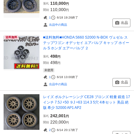
110,000
落札
円
110,000
開始
円
1
6/18 19:26
終了
出品
出品中の商品
■送料無料■HONDA S660 S2000 N-BOX ヴェゼル ス
送料無料
テップワゴン オデッセイ エアバルブ キャップ ホイー
ル S ホンダ エアーバルブ ２
498
落札
円
498
開始
円
未使用
1
6/18 13:00
終了
出品
出品中の商品
レイズ ボルクレーシング CE28 ブロンズ 軽量 鍛造 17
インチ 7.5J +50 ９J +63 114.3 5穴 4本セット 美品 絶
版 希少 S2000 AP1 AP2
242,001
落札
円
220,000
開始
円
2
6/14 20:17
終了