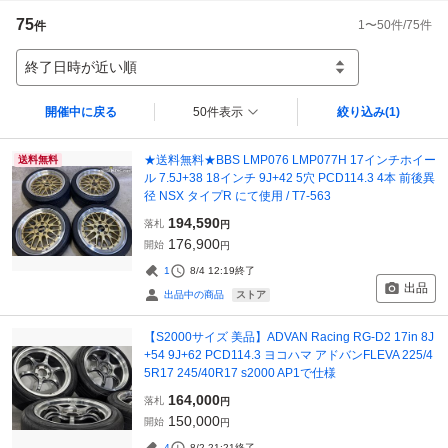
75
1
〜
50
件/
75
件
件
終了日時が近い順
開催中に戻る
50件表示
絞り込み
(1)
★送料無料★BBS LMP076 LMP077H 17インチホイー
送料無料
ル 7.5J+38 18インチ 9J+42 5穴 PCD114.3 4本 前後異
径 NSX タイプR にて使用 / T7-563
194,590
落札
円
176,900
開始
円
1
8/4 12:19
終了
出品
ストア
出品中の商品
【S2000サイズ 美品】ADVAN Racing RG-D2 17in 8J
+54 9J+62 PCD114.3 ヨコハマ アドバンFLEVA 225/4
5R17 245/40R17 s2000 AP1で仕様
164,000
落札
円
150,000
開始
円
4
8/2 21:21
終了