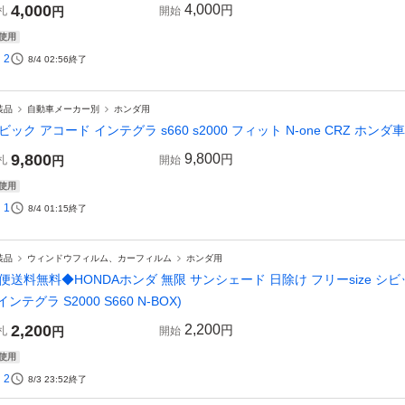
4,000
4,000
円
札
円
開始
使用
2
8/4 02:56
終了
装品
自動車メーカー別
ホンダ用
ビック アコード インテグラ s660 s2000 フィット N-one CRZ ホンダ
9,800
9,800
円
札
円
開始
使用
1
8/4 01:15
終了
装品
ウィンドウフィルム、カーフィルム
ホンダ用
便送料無料◆HONDAホンダ 無限 サンシェード 日除け フリーsize シビック タイ
 インテグラ S2000 S660 N-BOX)
2,200
2,200
円
札
円
開始
使用
2
8/3 23:52
終了