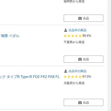
福岡県
から発送
出品
出品中の商品
車 無限 ペダル
99.4%
千葉県
から発送
出品
出品中の商品
プR Type-R FD2 FK2 FK8 FL
97.0%
大阪府
から発送
出品