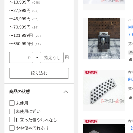
〜
13,999
円
（
648
）
〜
27,999
円
（
91
）
〜
45,999
円
（
37
）
パ
〜
70,999
円
M
（
24
）
7 
〜
121,999
円
（
22
）
〜
650,999
円
落
（
14
）
未
〜
円
内
絞り込む
送料無料
純
落
商品の状態
未使用
未使用に近い
目立った傷や汚れなし
内
送料無料
やや傷や汚れあり
【