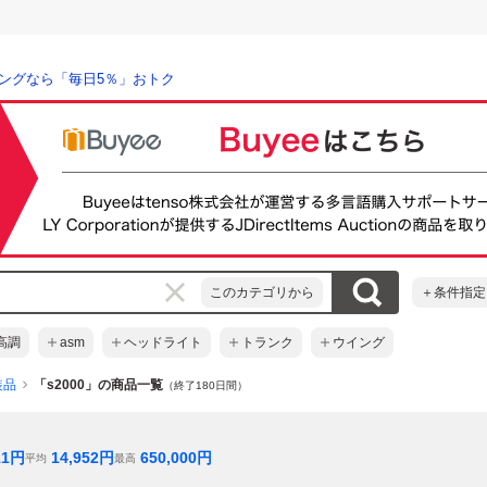
ングなら「毎日5％」おトク
このカテゴリから
＋条件指定
高調
asm
ヘッドライト
トランク
ウイング
装品
「s2000」の商品一覧
（終了180日間）
11
円
14,952
円
650,000
円
平均
最高