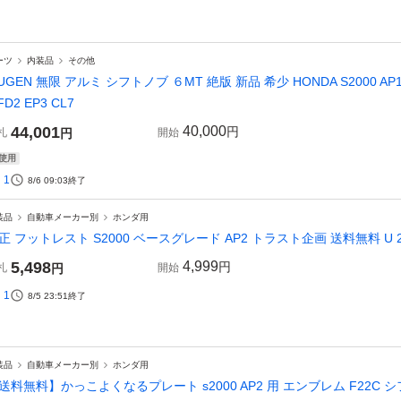
ーツ
内装品
その他
UGEN 無限 アルミ シフトノブ ６MT 絶版 新品 希少 HONDA S2000 AP1 AP2
FD2 EP3 CL7
44,001
40,000
円
札
円
開始
使用
1
8/6 09:03
終了
装品
自動車メーカー別
ホンダ用
正 フットレスト S2000 ベースグレード AP2 トラスト企画 送料無料 U 21
5,498
4,999
円
札
円
開始
1
8/5 23:51
終了
装品
自動車メーカー別
ホンダ用
送料無料】かっこよくなるプレート s2000 AP2 用 エンブレム F22C