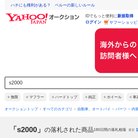
ハチにも権利がある？ ペルーの新しいルール
IDでもっと便利に
新規取得
ログイン
ヤフーショッピ
無限
マフラー
ハードトップ
純正
ホイール
車
オークショントップ
すべてのカテゴリ
自動車、オートバイ
パーツ
内
「s2000」
の落札された商品
180
日間の落札相場
最安