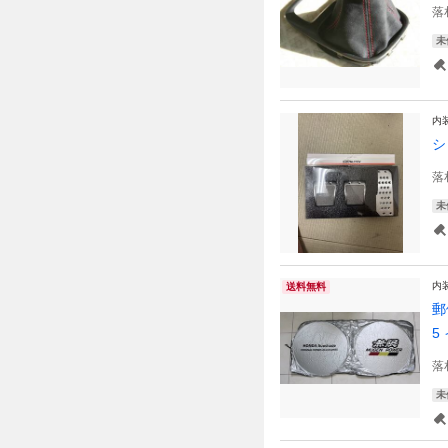
落
未
内
シ
落
未
内
送料無料
郵
5
落
未