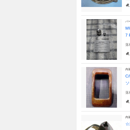
パ
M
7 
落
内
C
ソ
落
内
☆