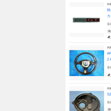
内
特
カ
落
未
内
A
2 
落
内
S
落
未