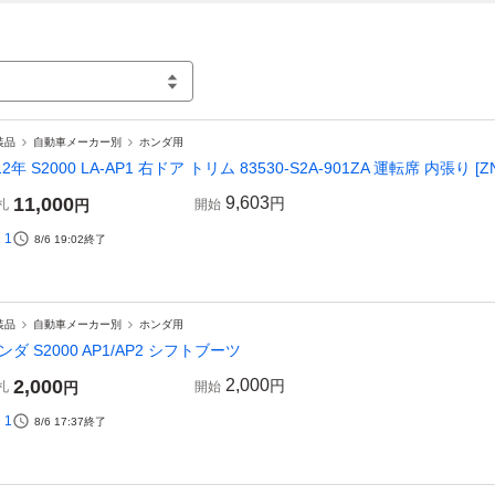
装品
自動車メーカー別
ホンダ用
12年 S2000 LA-AP1 右ドア トリム 83530-S2A-901ZA 運転席 内張り [ZNo
11,000
9,603
円
札
円
開始
1
8/6 19:02
終了
装品
自動車メーカー別
ホンダ用
ンダ S2000 AP1/AP2 シフトブーツ
2,000
2,000
円
札
円
開始
1
8/6 17:37
終了