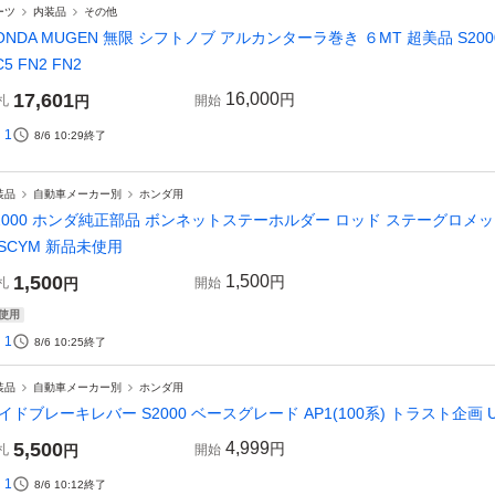
ーツ
内装品
その他
ONDA MUGEN 無限 シフトノブ アルカンターラ巻き ６MT 超美品 S2000 AP1 
C5 FN2 FN2
17,601
16,000
円
札
円
開始
1
8/6 10:29
終了
装品
自動車メーカー別
ホンダ用
2000 ホンダ純正部品 ボンネットステーホルダー ロッド ステーグロメット AP1 A
 SCYM 新品未使用
1,500
1,500
円
札
円
開始
使用
1
8/6 10:25
終了
装品
自動車メーカー別
ホンダ用
イドブレーキレバー S2000 ベースグレード AP1(100系) トラスト企画 U 1
5,500
4,999
円
札
円
開始
1
8/6 10:12
終了