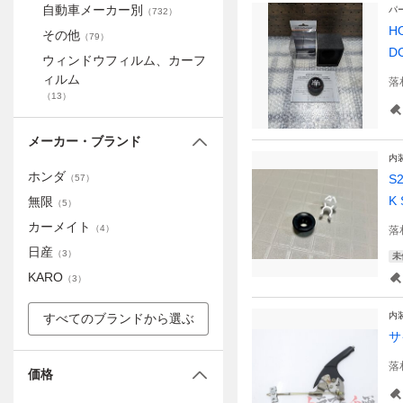
自動車メーカー別
パ
（
732
）
H
その他
（
79
）
D
ウィンドウフィルム、カーフ
ィルム
落
（
13
）
メーカー・ブランド
内
ホンダ
S
（
57
）
K
無限
（
5
）
カーメイト
（
4
）
落
日産
（
3
）
未
KARO
（
3
）
内
すべてのブランドから選ぶ
サ
落
価格