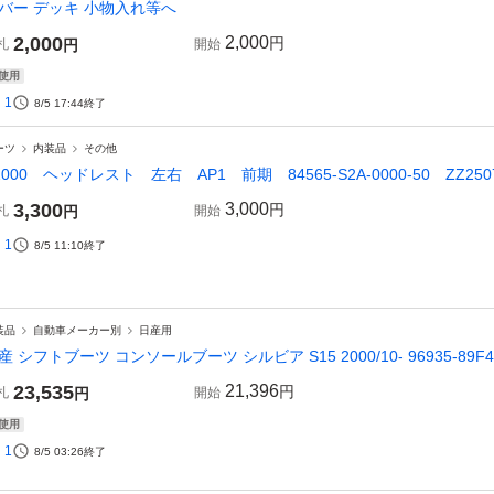
バー デッキ 小物入れ等へ
2,000
2,000
円
札
円
開始
使用
1
8/5 17:44
終了
ーツ
内装品
その他
2000 ヘッドレスト 左右 AP1 前期 84565-S2A-0000-50 ZZ2507
3,300
3,000
円
札
円
開始
1
8/5 11:10
終了
装品
自動車メーカー別
日産用
産 シフトブーツ コンソールブーツ シルビア S15 2000/10- 96935-89F4
23,535
21,396
円
札
円
開始
使用
1
8/5 03:26
終了