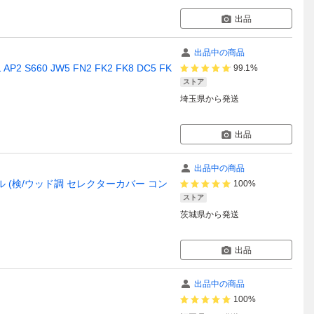
出品
出品中の商品
 S660 JW5 FN2 FK2 FK8 DC5 FK
99.1%
ストア
埼玉県
から発送
出品
出品中の商品
パネル (検/ウッド調 セレクターカバー コン
100%
ストア
茨城県
から発送
出品
出品中の商品
100%