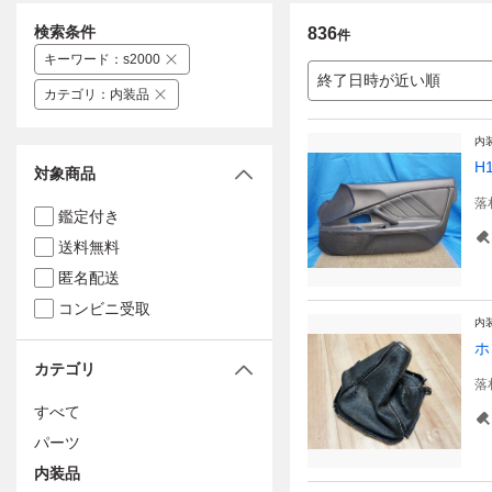
検索条件
836
件
キーワード
：
s2000
終了日時が近い順
カテゴリ
：
内装品
内
H
対象商品
落
鑑定付き
送料無料
匿名配送
コンビニ受取
内
ホ
カテゴリ
落
すべて
パーツ
内装品