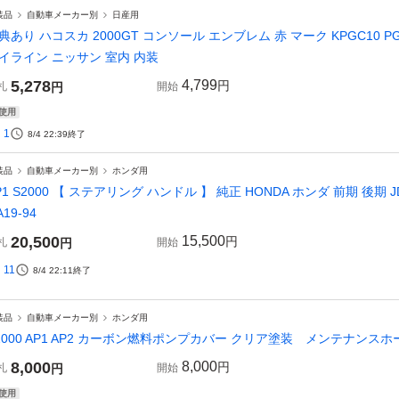
装品
自動車メーカー別
日産用
典あり ハコスカ 2000GT コンソール エンブレム 赤 マーク KPGC10 PGC10
イライン ニッサン 室内 内装
5,278
4,799
円
札
円
開始
使用
1
8/4 22:39
終了
装品
自動車メーカー別
ホンダ用
P1 S2000 【 ステアリング ハンドル 】 純正 HONDA ホンダ 前期 後期 JDM F2
A19-94
20,500
15,500
円
札
円
開始
11
8/4 22:11
終了
装品
自動車メーカー別
ホンダ用
2000 AP1 AP2 カーボン燃料ポンプカバー クリア塗装 メンテナンス
8,000
8,000
円
札
円
開始
使用