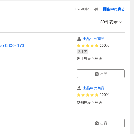
1
〜
50
件/
836
件
開催中に戻る
50件表示
出品中の商品
:08004173]
100%
ストア
岩手県
から発送
出品
出品中の商品
100%
愛知県
から発送
出品