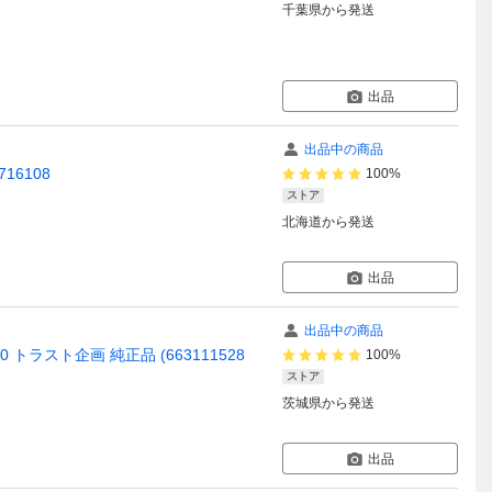
千葉県
から発送
出品
出品中の商品
16108
100%
ストア
北海道
から発送
出品
出品中の商品
0 トラスト企画 純正品 (663111528
100%
ストア
茨城県
から発送
出品