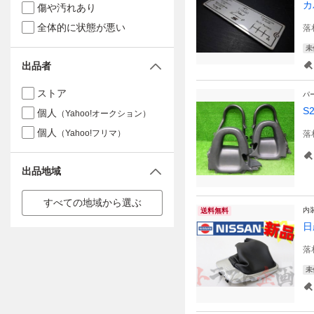
カ
傷や汚れあり
全体的に状態が悪い
落
未
出品者
ストア
パ
S
個人
（Yahoo!オークション）
個人
（Yahoo!フリマ）
落
出品地域
すべての地域から選ぶ
内
送料無料
日
落
未