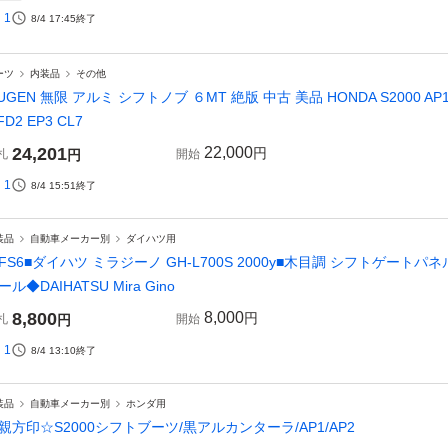
1
8/4 17:45
終了
ーツ
内装品
その他
UGEN 無限 アルミ シフトノブ ６MT 絶版 中古 美品 HONDA S2000 AP1 AP2
FD2 EP3 CL7
24,201
22,000
円
札
円
開始
1
8/4 15:51
終了
装品
自動車メーカー別
ダイハツ用
/FS6■ダイハツ ミラジーノ GH-L700S 2000y■木目調 シフトゲート
ール◆DAIHATSU Mira Gino
8,800
8,000
円
札
円
開始
1
8/4 13:10
終了
装品
自動車メーカー別
ホンダ用
親方印☆S2000シフトブーツ/黒アルカンターラ/AP1/AP2