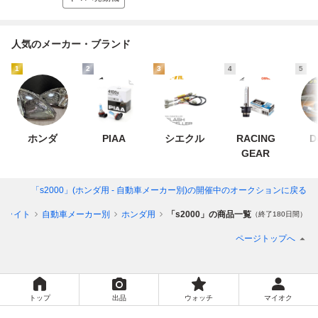
人気のメーカー・ブランド
1
2
3
4
5
ホンダ
PIAA
シエクル
RACING
D
GEAR
「s2000」(ホンダ用 - 自動車メーカー別)
の開催中のオークションに戻る
ライト
自動車メーカー別
ホンダ用
「s2000」の商品一覧
（終了180日間）
ページトップへ
トップ
出品
ウォッチ
マイオク