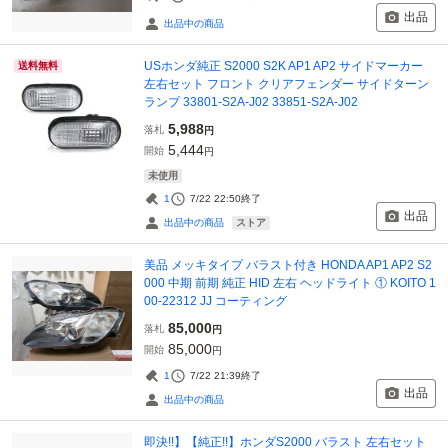
出品
出品中の商品
USホンダ純正 S2000 S2K AP1 AP2 サイドマーカー
送料無料
左右セット フロント クリアフェンダー サイドターン
ランプ 33801-S2A-J02 33851-S2A-J02
5,988
落札
円
5,444
開始
円
未使用
1
7/22 22:50
終了
出品
ストア
出品中の商品
美品 メッキタイプ バラスト付き HONDA AP1 AP2 S2
000 中期 前期 純正 HID 左右 ヘッドライト ① KOITO 1
00-22312 JJ コーティング
85,000
落札
円
85,000
開始
円
1
7/22 21:39
終了
出品
出品中の商品
即決!!】【純正!!】ホンダS2000 バラスト 左右セット