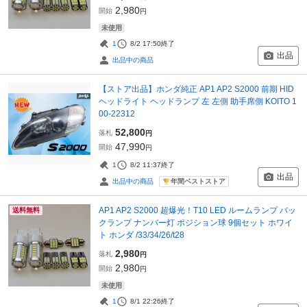
2,980
開始
円
未使用
1
8/2 17:50
終了
出品
出品中の商品
【ストア出品】ホンダ純正 AP1 AP2 S2000 前期 HID
ヘッドライト ヘッドランプ 左 左側 助手席側 KOITO 1
00-22312
52,800
落札
円
47,990
開始
円
1
8/2 11:37
終了
出品
年間ベストストア
出品中の商品
AP1 AP2 S2000 超爆光！T10 LED ルームランプ バッ
送料無料
クランプ ナンバー灯 ポジション球 9個セット ホワイ
ト ホンダ /33/34/26/t28
2,980
落札
円
2,980
開始
円
未使用
1
8/1 22:26
終了