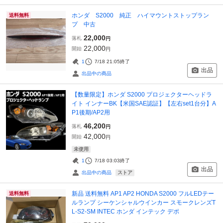
ホンダ S2000 純正 ハイマウントストップラン
送料無料
プ 中古
22,000
落札
円
22,000
開始
円
1
7/18 21:05
終了
出品
出品中の商品
【数量限定】ホンダ S2000 プロジェクターヘッドラ
イト インナーBK【米国SAE認証】【左右set1台分】A
P1後期/AP2用
46,200
落札
円
42,000
開始
円
未使用
1
7/18 03:03
終了
出品
ストア
出品中の商品
新品 送料無料 AP1 AP2 HONDA S2000 フルLEDテー
送料無料
ルランプ シーケンシャルウインカー スモークレンズT
L-S2-SM INTEC ホンダ インテック デポ