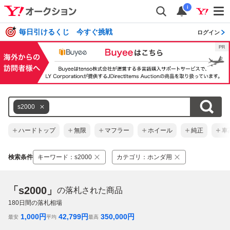
i
毎日引けるくじ 今すぐ挑戦
ログイン
s2000
ハードトップ
無限
マフラー
ホイール
純正
車
検索条件
キーワード
：
s2000
カテゴリ
：
ホンダ用
「s2000」
の落札された商品
180
日間の落札相場
1,000
円
42,799
円
350,000
円
最安
平均
最高