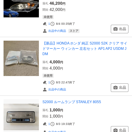
46,200
落札
円
42,000
開始
円
未使用
1
8/4 00:35
終了
出品
ストア
出品中の商品
【新品】HONDA ホンダ 純正 S2000 S2K クリア サイ
ドマーカー ウィンカー 左右セット AP1 AP2 USDM J
DM
4,000
落札
円
4,000
開始
円
未使用
1
8/3 22:47
終了
出品
出品中の商品
S2000 ルームランプ STANLEY 8055
1,000
落札
円
1,000
開始
円
1
8/3 19:33
終了
出品