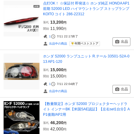
点灯OK！ ☆保証付 即発送☆ ホンダ純正 HONDA AP1
前期 S2000 LED ハイマウントランプ ストップランプ
KOITO コイト 286-22312
13,200
落札
円
11,990
開始
円
1
7/11 22:17
終了
出品
年間ベストストア
出品中の商品
ホンダ S2000 ランプユニット R.テール 33501-S2A-0
13 AP1-120
15,000
落札
円
15,000
開始
円
1
7/11 22:04
終了
出品
出品中の商品
【数量限定】ホンダ S2000 プロジェクターヘッドラ
イト インナーBK【米国SAE認証】【左右set1台分】A
P1後期/AP2用
46,200
落札
円
42,000
開始
円