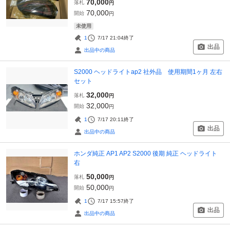
70,000
落札
円
70,000
開始
円
未使用
1
7/17 21:04
終了
出品
出品中の商品
S2000 ヘッドライトap2 社外品 使用期間1ヶ月 左右
セット
32,000
落札
円
32,000
開始
円
1
7/17 20:11
終了
出品
出品中の商品
ホンダ純正 AP1 AP2 S2000 後期 純正 ヘッドライト
右
50,000
落札
円
50,000
開始
円
1
7/17 15:57
終了
出品
出品中の商品