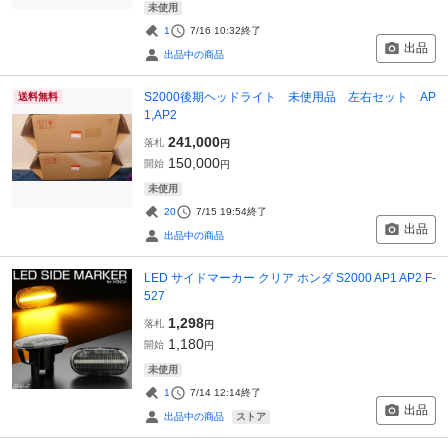
未使用
1
7/16 10:32
終了
出品
出品中の商品
S2000後期ヘッドライト 未使用品 左右セット AP
送料無料
1,AP2
241,000
落札
円
150,000
開始
円
未使用
20
7/15 19:54
終了
出品
出品中の商品
LED サイドマーカー クリア ホンダ S2000 AP1 AP2 F-
527
1,298
落札
円
1,180
開始
円
未使用
1
7/14 12:14
終了
出品
ストア
出品中の商品