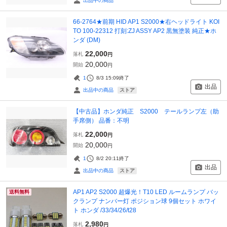
出品中の商品
66-2764★前期 HID AP1 S2000★右ヘッドライト KOI
TO 100-22312 打刻:ZJ ASSY AP2 黒無塗装 純正★ホ
ンダ (DM)
22,000
落札
円
20,000
開始
円
1
8/3 15:09
終了
出品
ストア
出品中の商品
【中古品】ホンダ純正 S2000 テールランプ左（助
手席側） 品番：不明
22,000
落札
円
20,000
開始
円
1
8/2 20:11
終了
出品
ストア
出品中の商品
AP1 AP2 S2000 超爆光！T10 LED ルームランプ バッ
送料無料
クランプ ナンバー灯 ポジション球 9個セット ホワイ
ト ホンダ /33/34/26/t28
2,980
落札
円