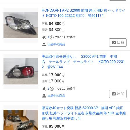
HONDA AP1 AP2 S2000 前期 純正 HID 右 ヘッドライ
ト KOITO 100-22312 刻印J 管261174
64,800
落札
円
64,800
開始
円
1
7/26 19:32
終了
出品
出品中の商品
美品取付部分破損なし S2000 AP1 前期 中期
右 テールランプ テールライト KOITO 220-2231
2 管261144
17,000
落札
円
17,000
開始
円
1
7/26 12:46
終了
出品
出品中の商品
販売数40セット突破 新品 S2000 AP1 後期 AP2 純正
形状 社外ヘッドライト左右 前期改後期 等 S2K 左車線
通行用 札幌近郊手渡し可
65,000
落札
円