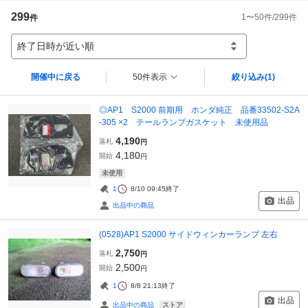
299
1
〜
50
件/
299
件
件
終了日時が近い順
開催中に戻る
50件表示
絞り込み
(1)
◎AP1 S2000 前期用 ホンダ純正 品番33502-S2A
-305 ×2 テールランプガスケット 未使用品
4,190
落札
円
4,180
開始
円
未使用
1
8/10 09:45
終了
出品
出品中の商品
(0528)AP1 S2000 サイドウィンカーランプ 左右
2,750
落札
円
2,500
開始
円
1
8/8 21:13
終了
出品
ストア
出品中の商品