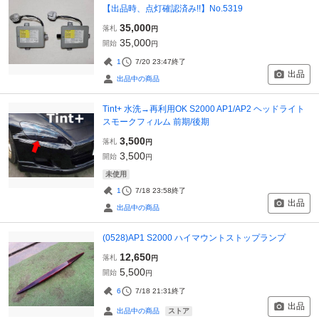
【出品時、点灯確認済み!!】No.5319
35,000
落札
円
35,000
開始
円
1
7/20 23:47
終了
出品
出品中の商品
Tint+ 水洗→再利用OK S2000 AP1/AP2 ヘッドライト
スモークフィルム 前期/後期
3,500
落札
円
3,500
開始
円
未使用
1
7/18 23:58
終了
出品
出品中の商品
(0528)AP1 S2000 ハイマウントストップランプ
12,650
落札
円
5,500
開始
円
6
7/18 21:31
終了
出品
ストア
出品中の商品