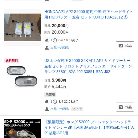
HONDA AP1 AP2 S2000 前期 中期 純正 ヘッドライト
用 HID バラスト 左右 セット KOITO 100-22312 ①
20,000
落札
円
20,000
開始
円
1
8/6 18:37
終了
出品
出品中の商品
USホンダ純正 S2000 S2K AP1 AP2 サイドマーカー
送料無料
左右セット フロント クリアフェンダー サイドターン
ランプ 33801-S2A-J02 33851-S2A-J02
5,988
落札
円
5,444
開始
円
未使用
1
8/4 22:08
終了
出品
ストア
出品中の商品
【数量限定】ホンダ S2000 プロジェクターヘッドラ
イト インナーBK【米国SAE認証】【左右set1台分】A
P1後期/AP2用