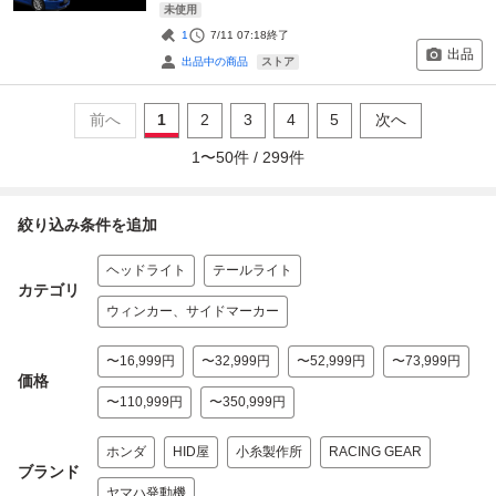
未使用
1
7/11 07:18
終了
出品
ストア
出品中の商品
前へ
1
2
3
4
5
次へ
1
〜
50
件 /
299
件
絞り込み条件を追加
ヘッドライト
テールライト
カテゴリ
ウィンカー、サイドマーカー
〜16,999円
〜32,999円
〜52,999円
〜73,999円
価格
〜110,999円
〜350,999円
ホンダ
HID屋
小糸製作所
RACING GEAR
ブランド
ヤマハ発動機