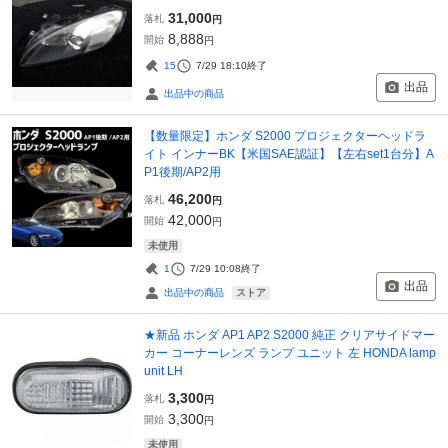
31,000
落札
円
8,888
開始
円
15
7/29 18:10
終了
出品
出品中の商品
【数量限定】ホンダ S2000 プロジェクターヘッドラ
イト インナーBK【米国SAE認証】【左右set1台分】A
P1後期/AP2用
46,200
落札
円
42,000
開始
円
未使用
1
7/29 10:08
終了
出品
ストア
出品中の商品
★新品 ホンダ AP1 AP2 S2000 純正 クリアサイドマー
カー コーナーレンズ ランプ ユニット 左 HONDA lamp
unit LH
3,300
落札
円
3,300
開始
円
未使用