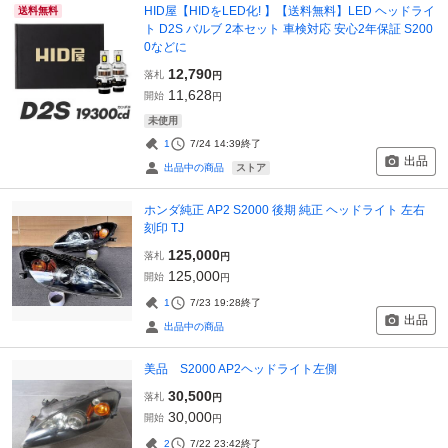
HID屋【HIDをLED化! 】【送料無料】LED ヘッドライ
送料無料
ト D2S バルブ 2本セット 車検対応 安心2年保証 S200
0などに
12,790
落札
円
11,628
開始
円
未使用
1
7/24 14:39
終了
出品
ストア
出品中の商品
ホンダ純正 AP2 S2000 後期 純正 ヘッドライト 左右
刻印 TJ
125,000
落札
円
125,000
開始
円
1
7/23 19:28
終了
出品
出品中の商品
美品 S2000 AP2ヘッドライト左側
30,500
落札
円
30,000
開始
円
2
7/22 23:42
終了