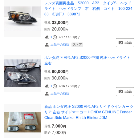
レンズ表面再生品 S2000 AP2 タイプS ヘッド
ライト ヘッドランプ 右 右側 コイト 100-224
83 打刻TJ 389872
33,000
落札
円
20,000
開始
円
1
7/17 14:51
終了
出品
ストア
出品中の商品
ホンダ純正 AP1 AP2 S2000 中期 純正 ヘッドライト
左右
90,000
落札
円
90,000
開始
円
1
7/16 12:23
終了
出品
出品中の商品
新品 ホンダ純正 S2000 AP1 AP2 サイドウインカー ク
リア 左右 サイドマーカー HONDA GENUINE Fender
Clear Side Marker Rh Lh Blinker JDM
7,000
落札
円
7,000
開始
円