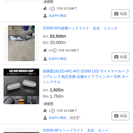
未使用
1
7/29 22:53
終了
出品
出品中の商品
S2000 AP1前期ヘッドライト 左右 ジャンク
53,500
落札
円
20,000
開始
円
24
7/29 19:25
終了
出品
出品中の商品
高輝度18LED AP1 AP2 S2000 LED サイドマーカー ク
リアレンズ 純正交換 点滅タイプ ウインカー S2K ター
ンシグナル
1,925
落札
円
1,750
開始
円
未使用
1
7/29 18:18
終了
出品
ストア
出品中の商品
S2000 AP１ヘッドライト 左右 セット