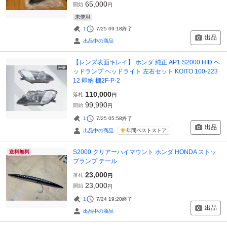
65,000
開始
円
未使用
1
7/25 09:18
終了
出品
出品中の商品
【レンズ表面キレイ】 ホンダ 純正 AP1 S2000 HID ヘ
ッドランプ ヘッドライト 左右セット KOITO 100-223
12 即納 棚2F-P-2
110,000
落札
円
99,990
開始
円
1
7/25 05:58
終了
出品
年間ベストストア
出品中の商品
S2000 クリアーハイマウント ホンダ HONDA ストッ
送料無料
プランプ テール
23,000
落札
円
23,000
開始
円
1
7/24 19:20
終了
出品
出品中の商品