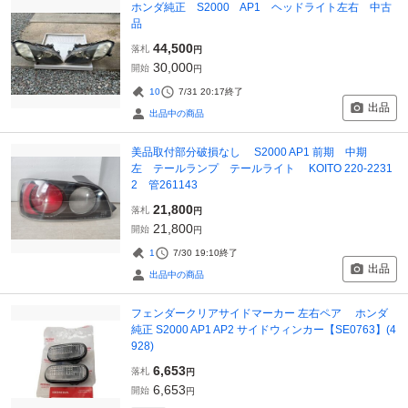
ホンダ純正 S2000 AP1 ヘッドライト左右 中古
品
44,500
落札
円
30,000
開始
円
10
7/31 20:17
終了
出品
出品中の商品
美品取付部分破損なし S2000 AP1 前期 中期
左 テールランプ テールライト KOITO 220-2231
2 管261143
21,800
落札
円
21,800
開始
円
1
7/30 19:10
終了
出品
出品中の商品
フェンダークリアサイドマーカー 左右ペア ホンダ
純正 S2000 AP1 AP2 サイドウィンカー【SE0763】(4
928)
6,653
落札
円
6,653
開始
円