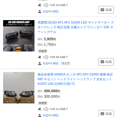
1
7/28 19:03
終了
出品
出品中の商品
高輝度18LED AP1 AP2 S2000 LED サイドマーカー ス
モークレンズ 純正交換 点滅タイプ ウインカー S2K タ
ーンシグナル
1,925
落札
円
1,750
開始
円
未使用
1
7/28 08:44
終了
出品
ストア
出品中の商品
新品未使用 HONDA ホンダ AP1 AP2 S2000 後期 純正
HID キセノン ヘッドライト ヘッドランプ 左右セット
KOITO 100-22483 打刻:TJ
300,000
落札
円
300,000
開始
円
未使用
1
7/26 21:05
終了
出品
出品中の商品