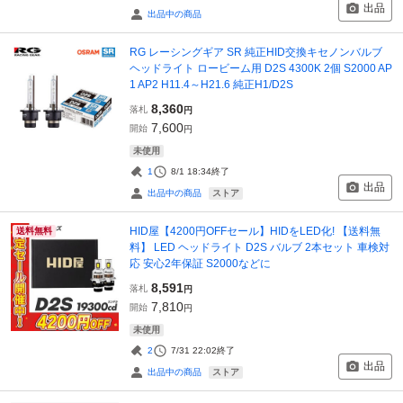
出品
出品中の商品
RG レーシングギア SR 純正HID交換キセノンバルブ
ヘッドライト ロービーム用 D2S 4300K 2個 S2000 AP
1 AP2 H11.4～H21.6 純正H1/D2S
8,360
落札
円
7,600
開始
円
未使用
1
8/1 18:34
終了
出品
ストア
出品中の商品
HID屋【4200円OFFセール】HIDをLED化! 【送料無
送料無料
料】 LED ヘッドライト D2S バルブ 2本セット 車検対
応 安心2年保証 S2000などに
8,591
落札
円
7,810
開始
円
未使用
2
7/31 22:02
終了
出品
ストア
出品中の商品