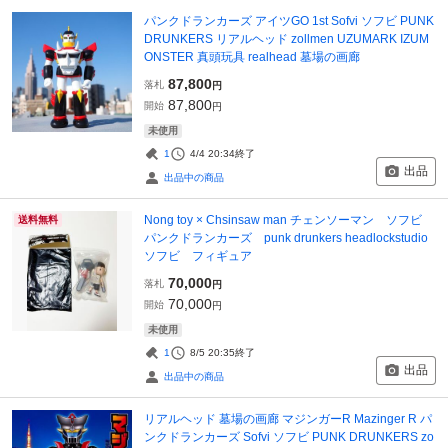
パンクドランカーズ アイツGO 1st Sofvi ソフビ PUNK
DRUNKERS リアルヘッド zollmen UZUMARK IZUM
ONSTER 真頭玩具 realhead 墓場の画廊
87,800
落札
円
87,800
開始
円
未使用
1
4/4 20:34
終了
出品
出品中の商品
Nong toy × Chsinsaw man チェンソーマン ソフビ
送料無料
パンクドランカーズ punk drunkers headlockstudio
ソフビ フィギュア
70,000
落札
円
70,000
開始
円
未使用
1
8/5 20:35
終了
出品
出品中の商品
リアルヘッド 墓場の画廊 マジンガーR Mazinger R パ
ンクドランカーズ Sofvi ソフビ PUNK DRUNKERS zo