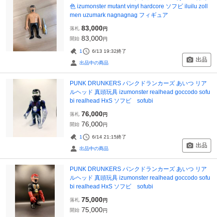
色 izumonster mutant vinyl hardcore ソフビ iluilu zoll
men uzumark nagnagnag フィギュア
83,000
落札
円
83,000
開始
円
1
6/13 19:32
終了
出品
出品中の商品
PUNK DRUNKERS パンクドランカーズ あいつ リア
ルヘッド 真頭玩具 izumonster realhead goccodo sofu
bi realhead HxS ソフビ sofubi
76,000
落札
円
76,000
開始
円
1
6/14 21:15
終了
出品
出品中の商品
PUNK DRUNKERS パンクドランカーズ あいつ リア
ルヘッド 真頭玩具 izumonster realhead goccodo sofu
bi realhead HxS ソフビ sofubi
75,000
落札
円
75,000
開始
円