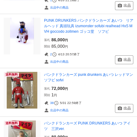
1
4/26 21:19
終了
出品
出品中の商品
PUNK DRUNKERS パンクドランカーズ あいつ リア
ルヘッド 真頭玩具 izumonster sofubi realhead HxS M
VH goccodo zollmen ゴッコ堂 ソフビ
86,000
落札
円
85,000
開始
円
2
4/13 20:57
終了
出品
出品中の商品
パンクドランカーズ punk drunkers あいつ レッドマン
送料無料
ソフビ sofvi
72,000
落札
円
1
開始
円
38
5/31 22:59
終了
出品
出品中の商品
パンクドランカーズ PUNK DRUNKERS あいつ アイ
送料無料
ツ 三沢ver.
80,000