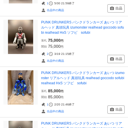
1
5/30 21:59
終了
出品
出品中の商品
PUNK DRUNKERS パンクドランカーズ あいつ リア
ルヘッド 真頭玩具 izumonster realhead goccodo sofu
bi realhead HxS ソフビ sofubi
75,000
落札
円
75,000
開始
円
2
3/19 21:15
終了
出品
出品中の商品
PUNK DRUNKERS パンクドランカーズ あいつ izumo
nster リアルヘッド 真頭玩具 realhead goccodo sofubi
realhead HxS ソフビ sofubi
85,000
落札
円
85,000
開始
円
1
2/20 21:46
終了
出品
出品中の商品
PUNK DRUNKERS パンクドランカーズ あいつ リア