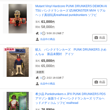
Mutant Vinyl Hardcore PUNK DRUNKERS DEMON AI
TSU パンクドランカーズ IZUMONSTER MVH リアル
ヘッド真頭玩具realhead punkdrunkers ソフビ
61,000
落札
円
58,000
開始
円
3
5/30 20:29
終了
出品
出品中の商品
鮫人 パンクドランカーズ PUNK DRUNKERS さめ
送料無料
んちゅ 新品未開封 アイツ
65,000
落札
円
65,000
開始
円
未使用
1
2/22 18:02
終了
出品
出品中の商品
希少品 Punkdrunkers x JPX PUNK DRUNKERS PDS
アマゾン 仮面ライダーパンクドランカーズ リアルヘ
ッドメディコム ソフビ realhead
76,890
落札
円