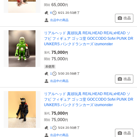
65,000
開始
円
6
6/21 20:53
終了
出品
出品中の商品
リアルヘッド 真頭玩具 REALHEAD REALxHEAD ソ
フビ フィギュア ゴッコ堂 GOCCODO Sofvi PUNK DR
UNKERS パンクドランカーズ izumonster
75,000
落札
円
75,000
開始
円
未使用
1
5/30 20:59
終了
出品
出品中の商品
リアルヘッド 真頭玩具 REALHEAD REALxHEAD ソ
フビ フィギュア ゴッコ堂 GOCCODO Sofvi PUNK DR
UNKERS パンクドランカーズ izumonster
75,000
落札
円
75,000
開始
円
1
5/24 20:50
終了
出品
出品中の商品