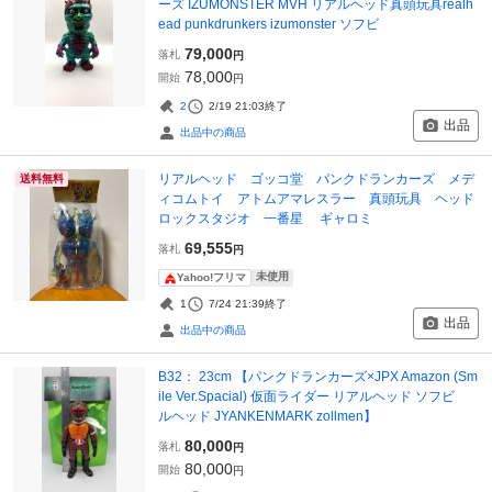
ーズ IZUMONSTER MVH リアルヘッド真頭玩具realh
ead punkdrunkers izumonster ソフビ
79,000
落札
円
78,000
開始
円
2
2/19 21:03
終了
出品
出品中の商品
リアルヘッド ゴッコ堂 パンクドランカーズ メデ
送料無料
ィコムトイ アトムアマレスラー 真頭玩具 ヘッド
ロックスタジオ 一番星 ギャロミ
69,555
落札
円
未使用
Yahoo!フリマ
1
7/24 21:39
終了
出品
出品中の商品
B32： 23cm 【パンクドランカーズ×JPX Amazon (Sm
ile Ver.Spacial) 仮面ライダー リアルヘッド ソフビ
ルヘッド JYANKENMARK zollmen】
80,000
落札
円
80,000
開始
円