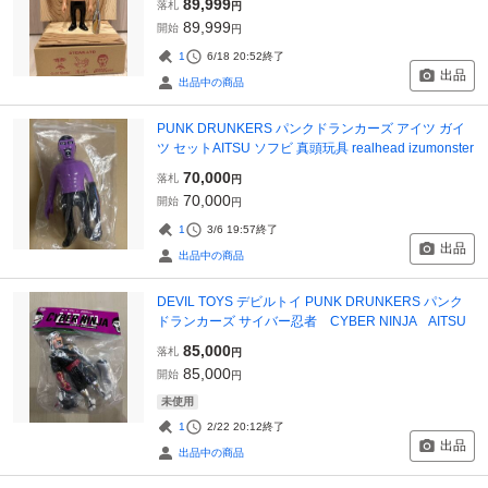
89,999
落札
円
89,999
開始
円
1
6/18 20:52
終了
出品
出品中の商品
PUNK DRUNKERS パンクドランカーズ アイツ ガイ
ツ セットAITSU ソフビ 真頭玩具 realhead izumonster
70,000
落札
円
70,000
開始
円
1
3/6 19:57
終了
出品
出品中の商品
DEVIL TOYS デビルトイ PUNK DRUNKERS パンク
ドランカーズ サイバー忍者 CYBER NINJA AITSU
85,000
落札
円
85,000
開始
円
未使用
1
2/22 20:12
終了
出品
出品中の商品