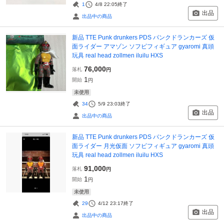
1
4/8 22:05
終了
出品
出品中の商品
新品 TTE Punk drunkers PDS パンクドランカーズ 仮
面ライダー アマゾン ソフビフィギュア gyaromi 真頭
玩具 real head zollmen iluilu HXS
76,000
落札
円
1
開始
円
未使用
34
5/9 23:03
終了
出品
出品中の商品
新品 TTE Punk drunkers PDS パンクドランカーズ 仮
面ライダー 月光仮面 ソフビフィギュア gyaromi 真頭
玩具 real head zollmen iluilu HXS
91,000
落札
円
1
開始
円
未使用
29
4/12 23:17
終了
出品
出品中の商品