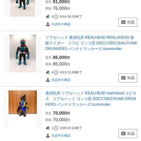
81,000
落札
円
76,000
開始
円
6
5/16 20:52
終了
出品
出品中の商品
リアルヘッド 真頭玩具 REALHEAD REALxHEAD 仮
面ライダー ソフビ ゴッコ堂 GOCCODO Sofvi PUNK
DRUNKERS パンクドランカーズ izumonster
86,000
落札
円
85,000
開始
円
6
4/13 21:08
終了
出品
出品中の商品
真頭玩具 リアルヘッド REALHEAD real×head ユビオ
ス リアルヘッド ゴッコ堂 GOCCODO PUNK DRUN
KERS パンクドランカーズ izumonster
70,000
落札
円
70,000
開始
円
1
3/28 21:22
終了
出品
出品中の商品