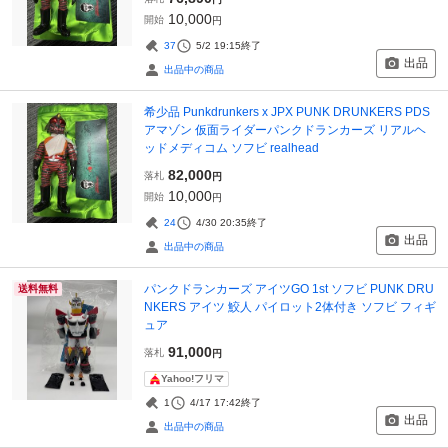
10,000
開始
円
37
5/2 19:15
終了
出品
出品中の商品
希少品 Punkdrunkers x JPX PUNK DRUNKERS PDS
アマゾン 仮面ライダーパンクドランカーズ リアルヘ
ッドメディコム ソフビ realhead
82,000
落札
円
10,000
開始
円
24
4/30 20:35
終了
出品
出品中の商品
パンクドランカーズ アイツGO 1st ソフビ PUNK DRU
送料無料
NKERS アイツ 鮫人 パイロット2体付き ソフビ フィギ
ュア
91,000
落札
円
Yahoo!フリマ
1
4/17 17:42
終了
出品
出品中の商品