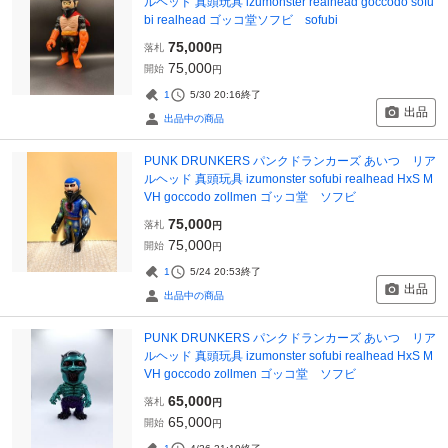
ルヘッド 真頭玩具 izumonster realhead goccodo sofu
bi realhead ゴッコ堂ソフビ sofubi
75,000
落札
円
75,000
開始
円
1
5/30 20:16
終了
出品
出品中の商品
PUNK DRUNKERS パンクドランカーズ あいつ リア
ルヘッド 真頭玩具 izumonster sofubi realhead HxS M
VH goccodo zollmen ゴッコ堂 ソフビ
75,000
落札
円
75,000
開始
円
1
5/24 20:53
終了
出品
出品中の商品
PUNK DRUNKERS パンクドランカーズ あいつ リア
ルヘッド 真頭玩具 izumonster sofubi realhead HxS M
VH goccodo zollmen ゴッコ堂 ソフビ
65,000
落札
円
65,000
開始
円