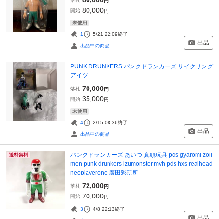
落札
円
80,000
開始
円
未使用
1
5/21 22:09
終了
出品
出品中の商品
PUNK DRUNKERS パンクドランカーズ サイクリング
アイツ
70,000
落札
円
35,000
開始
円
未使用
4
2/15 08:36
終了
出品
出品中の商品
パンクドランカーズ あいつ 真頭玩具 pds gyaromi zoll
送料無料
men punk drunkers izumonster mvh pds hxs realhead
neoplayerone 廣田彩玩所
72,000
落札
円
70,000
開始
円
3
4/8 22:13
終了
出品