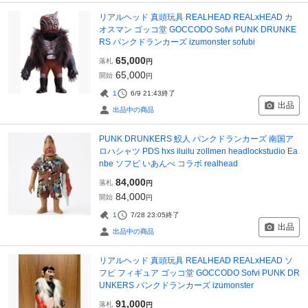
リアルヘッド 真頭玩具 REALHEAD REALxHEAD カ
オスマン ゴッコ堂 GOCCODO Sofvi PUNK DRUNKE
RS パンクドランカーズ izumonster sofubi
65,000
落札
円
65,000
開始
円
1
6/9 21:43
終了
出品
出品中の商品
PUNK DRUNKERS 鮫人 パンクドランカーズ 南国ア
ロハシャツ PDS hxs iluilu zollmen headlockstudio Ea
nbe ソフビ いあんべ コラボ realhead
84,000
落札
円
84,000
開始
円
1
7/28 23:05
終了
出品
出品中の商品
リアルヘッド 真頭玩具 REALHEAD REALxHEAD ソ
フビ フィギュア ゴッコ堂 GOCCODO Sofvi PUNK DR
UNKERS パンクドランカーズ izumonster
91,000
落札
円