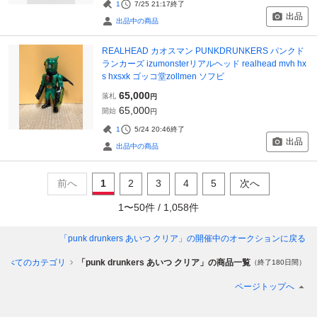
1
7/25 21:17
終了
出品
出品中の商品
REALHEAD カオスマン PUNKDRUNKERS パンクド
ランカーズ izumonsterリアルヘッド realhead mvh hx
s hxsxk ゴッコ堂zollmen ソフビ
65,000
落札
円
65,000
開始
円
1
5/24 20:46
終了
出品
出品中の商品
前へ
1
2
3
4
5
次へ
1
〜
50
件 /
1,058
件
「punk drunkers あいつ クリア」
の開催中のオークションに戻る
すべてのカテゴリ
「punk drunkers あいつ クリア」の商品一覧
（終了180日間）
ページトップへ