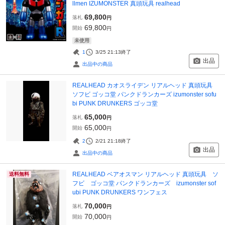
llmen IZUMONSTER 真頭玩具 realhead
69,800
落札
円
69,800
開始
円
未使用
1
3/25 21:13
終了
出品
出品中の商品
REALHEAD カオスライデン リアルヘッド 真頭玩具
ソフビ ゴッコ堂 パンクドランカーズ izumonster sofu
bi PUNK DRUNKERS ゴッコ堂
65,000
落札
円
65,000
開始
円
2
2/21 21:18
終了
出品
出品中の商品
REALHEAD ベアオスマン リアルヘッド 真頭玩具 ソ
送料無料
フビ ゴッコ堂 パンクドランカーズ izumonster sof
ubi PUNK DRUNKERS ワンフェス
70,000
落札
円
70,000
開始
円