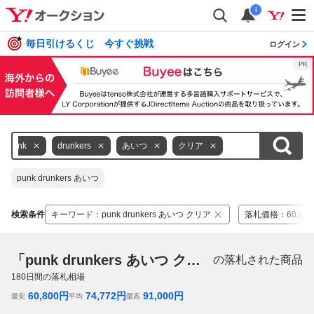
i
毎日引けるくじ 今すぐ挑戦
ログイン
punk
drunkers
あいつ
クリア
punk drunkers あいつ
検索条件
キーワード
：
punk drunkers あいつ クリア
落札価格
：
60,80
「punk drunkers あいつ クリア」
の落札された商品
180
日間の落札相場
60,800
円
74,772
円
91,000
円
最安
平均
最高