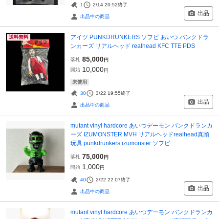
1
2/14 20:52
終了
出品
出品中の商品
アイツ PUNKDRUNKERS ソフビ あいつ パンクドラ
送料無料
ンカーズ リアルヘッド realhead KFC TTE PDS
85,000
落札
円
10,000
開始
円
未使用
30
3/22 19:55
終了
出品
出品中の商品
mutant vinyl hardcore あいつデーモン パンクドランカ
ーズ IZUMONSTER MVH リアルヘッドrealhead真頭
玩具 punkdrunkers izumonster ソフビ
75,000
落札
円
1,000
開始
円
40
2/22 22:07
終了
出品
出品中の商品
mutant vinyl hardcore あいつデーモン パンクドランカ