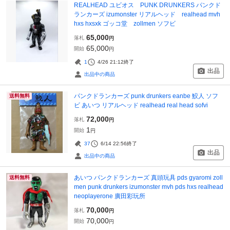
REALHEAD ユビオス PUNK DRUNKERS パンクド
ランカーズ izumonster リアルヘッド realhead mvh
hxs hxsxk ゴッコ堂 zollmen ソフビ
65,000
落札
円
65,000
開始
円
1
4/26 21:12
終了
出品
出品中の商品
パンクドランカーズ punk drunkers eanbe 鮫人 ソフ
送料無料
ビ あいつ リアルヘッド realhead real head sofvi
72,000
落札
円
1
開始
円
37
6/14 22:56
終了
出品
出品中の商品
あいつ パンクドランカーズ 真頭玩具 pds gyaromi zoll
送料無料
men punk drunkers izumonster mvh pds hxs realhead
neoplayerone 廣田彩玩所
70,000
落札
円
70,000
開始
円