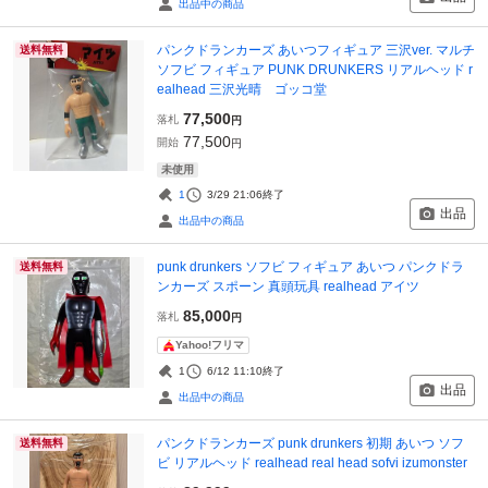
出品中の商品
パンクドランカーズ あいつフィギュア 三沢ver. マルチ
送料無料
ソフビ フィギュア PUNK DRUNKERS リアルヘッド r
ealhead 三沢光晴 ゴッコ堂
77,500
落札
円
77,500
開始
円
未使用
1
3/29 21:06
終了
出品
出品中の商品
punk drunkers ソフビ フィギュア あいつ パンクドラ
送料無料
ンカーズ スポーン 真頭玩具 realhead アイツ
85,000
落札
円
Yahoo!フリマ
1
6/12 11:10
終了
出品
出品中の商品
パンクドランカーズ punk drunkers 初期 あいつ ソフ
送料無料
ビ リアルヘッド realhead real head sofvi izumonster