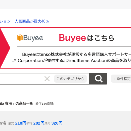
ション 人気商品が最大40％
このカテゴリから
＋条件指定
vita 爽海」の商品一覧
（終了180日間）
218
円
282
円
320
円
相場
最安
平均
最高