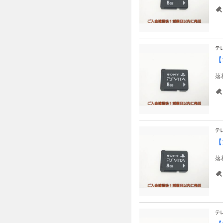
テ
【
落
テ
【
落
テ