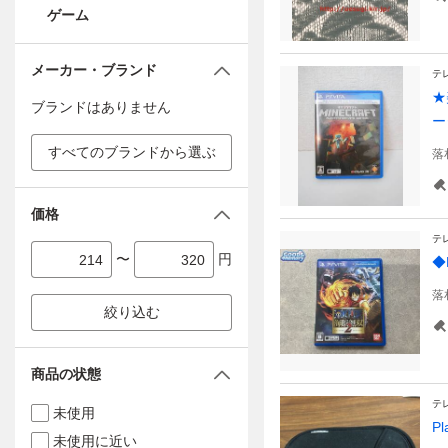
ゲーム
メーカー・ブランド
テ
★
ブランドはありません
ー
すべてのブランドから選ぶ
落
価格
テ
〜
円
◆
落
絞り込む
商品の状態
テ
未使用
P
未使用に近い