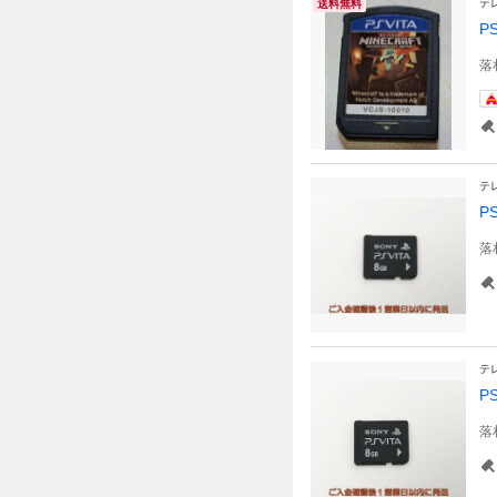
テ
送料無料
P
落
テ
P
落
テ
P
落