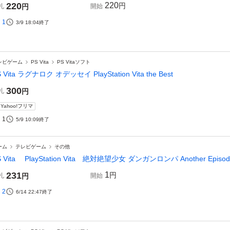
220
220
円
札
円
開始
1
3/9 18:04
終了
レビゲーム
PS Vita
PS Vitaソフト
 Vita ラグナロク オデッセイ PlayStation Vita the Best
300
札
円
Yahoo!フリマ
1
5/9 10:09
終了
ーム
テレビゲーム
その他
S Vita PlayStation Vita 絶対絶望少女 ダンガンロンパ Another E
231
1
円
札
円
開始
2
6/14 22:47
終了