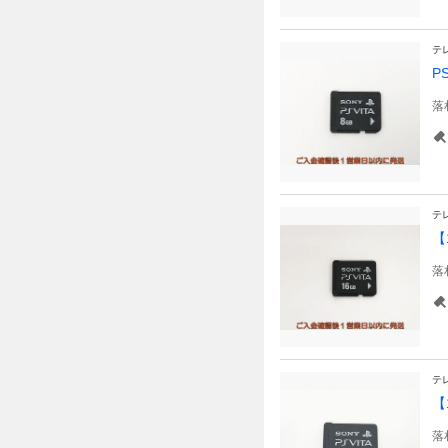
テ
P
落
テ
【
落
テ
【
落