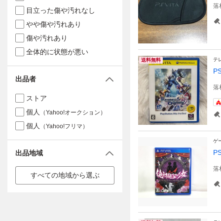
落
目立った傷や汚れなし
やや傷や汚れあり
傷や汚れあり
全体的に状態が悪い
テ
送料無料
PS
出品者
落
ストア
個人
（Yahoo!オークション）
個人
（Yahoo!フリマ）
ゲ
P
出品地域
落
すべての地域から選ぶ