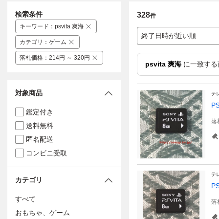
検索条件
328
件
キーワード
：
psvita 爽海
終了日時が近い順
カテゴリ
：
ゲーム
落札価格
：
214円 ～ 320円
psvita 爽海
に一致する
対象商品
テ
PS
鑑定付き
落
送料無料
匿名配送
コンビニ受取
テ
カテゴリ
PS
すべて
落
おもちゃ、ゲーム