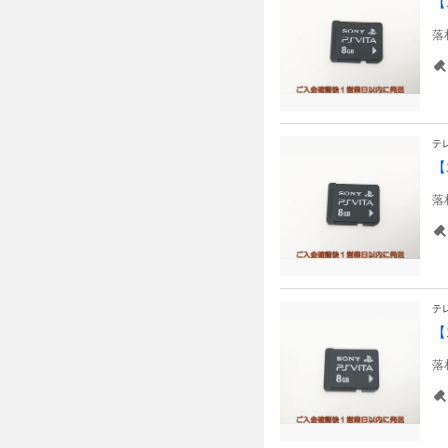
【
落
テ
【
落
テ
【
落