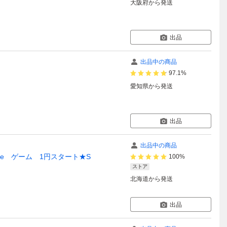
大阪府
から発送
出品
出品中の商品
97.1%
愛知県
から発送
出品
出品中の商品
pisode ゲーム 1円スタート★S
100%
ストア
北海道
から発送
出品