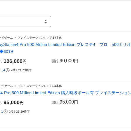
レビゲーム
プレイステーション4
PS4本体
layStation4 Pro 500 Million Limited Edition プレステ4 
◆6019
106,000
90,000
円
札
円
開始
14
4/21 22:53
終了
レビゲーム
プレイステーション4
PS4本体
S4 Pro 500 Million Limited Edition 購入時段ボール有 プレイステー
95,000
95,000
円
札
円
開始
1
3/25 21:29
終了