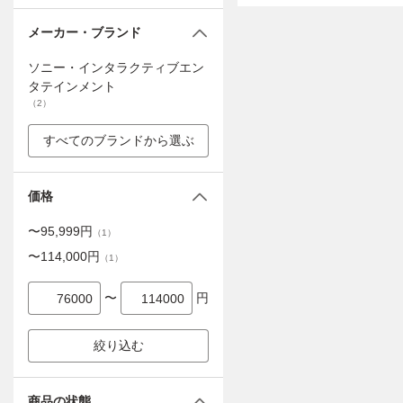
メーカー・ブランド
ソニー・インタラクティブエン
タテインメント
（
2
）
すべてのブランドから選ぶ
価格
〜
95,999
円
（
1
）
〜
114,000
円
（
1
）
〜
円
絞り込む
商品の状態