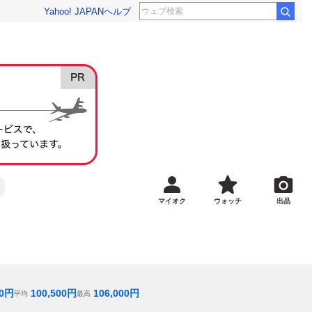
Yahoo! JAPAN
ヘルプ
光GENJI 8月19日
マイオク
ウォッチ
出品
0
円
100,500
円
106,000
円
平均
最高