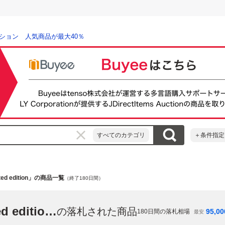
ション 人気商品が最大40％
すべてのカテゴリ
＋条件指定
limited edition」の商品一覧
（終了180日間）
「playstation 4 pro 500 million limited edition」
の落札された商品
95,00
180
日間の落札相場
最安