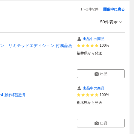
1
〜
2
件/
2
件
開催中に戻る
50件表示
出品中の商品
プロ 500ミリオン リミテッドエディション 付属品あ
100%
福井県
から発送
出品
出品中の商品
ション4 動作確認済
100%
栃木県
から発送
出品