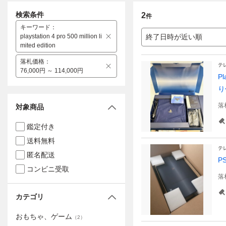
検索条件
2
件
キーワード
：
playstation 4 pro 500 million li
終了日時が近い順
mited edition
落札価格
：
テ
76,000円 ～ 114,000円
P
り
落
対象商品
鑑定付き
送料無料
テ
匿名配送
P
コンビニ受取
落
カテゴリ
おもちゃ、ゲーム
（
2
）