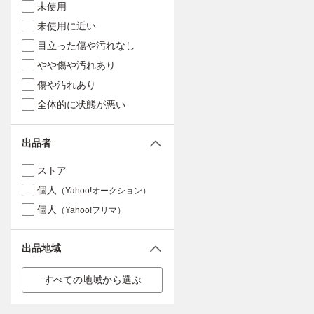
未使用
未使用に近い
目立った傷や汚れなし
やや傷や汚れあり
傷や汚れあり
全体的に状態が悪い
出品者
ストア
個人
（Yahoo!オークション）
個人
（Yahoo!フリマ）
出品地域
すべての地域から選ぶ