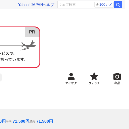
Yahoo! JAPAN
ヘルプ
100カメ
マイオク
ウォッチ
出品
0
円
71,500
円
71,500
円
平均
最高