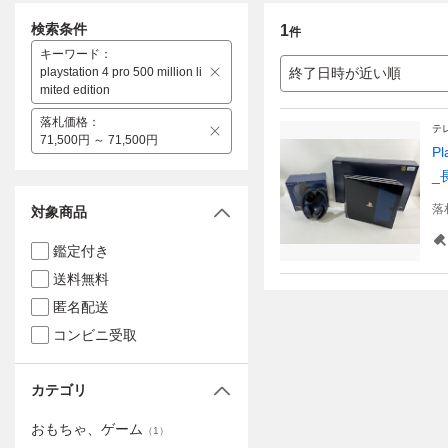
検索条件
1
件
キーワード
：
playstation 4 pro 500 million li
終了日時が近い順
mited edition
落札価格
：
テ
71,500円 ～ 71,500円
P
_
落
対象商品
鑑定付き
送料無料
匿名配送
コンビニ受取
カテゴリ
おもちゃ、ゲーム
（
1
）