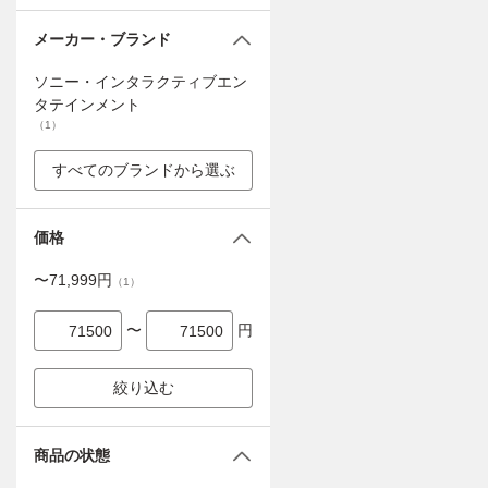
メーカー・ブランド
ソニー・インタラクティブエン
タテインメント
（
1
）
すべてのブランドから選ぶ
価格
〜
71,999
円
（
1
）
〜
円
絞り込む
商品の状態