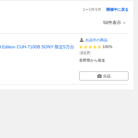
1
〜
1
件/
1
件
開催中に戻る
50件表示
出品中の商品
 Edition CUH-7100B SONY 限定5万台
100%
ストア
長野県
から発送
出品