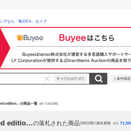
ングなら「毎日5％」おトク
すべてのカテゴリ
＋条件指定
limited edition」の商品一覧
（終了180日間）
「playstation 4 pro 500 million limited edition」
の落札された商品
71,50
180
日間の落札相場
最安