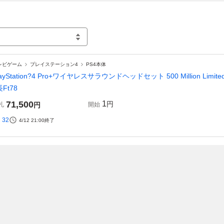
レビゲーム
プレイステーション4
PS4本体
layStation?4 Pro+ワイヤレスサラウンドヘッドセット 500 Million Limited
長Ft78
71,500
1
円
札
円
開始
32
4/12 21:00
終了