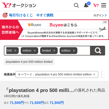
i
毎日引けるくじ 今すぐ挑戦
ログイン
500
million
limited
edition
playstation 4 pro 500 million limited
検索条件
キーワード
：
playstation 4 pro 500 million limited edition
落
「playstation 4 pro 500 million limited edition」
の落札された商品
180
日間の落札相場
71,500
円
71,500
円
71,500
円
最安
平均
最高