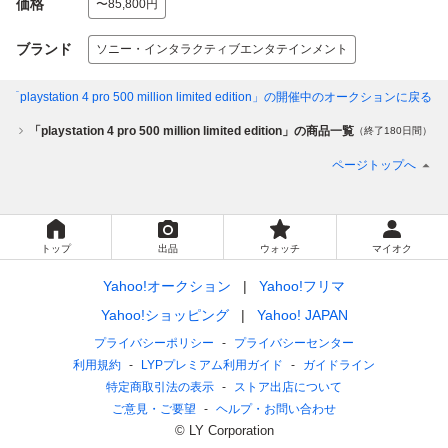
価格
〜85,800円
ブランド
ソニー・インタラクティブエンタテインメント
「playstation 4 pro 500 million limited edition」
の開催中のオークションに戻る
ゴリ
「playstation 4 pro 500 million limited edition」の商品一覧
（終了180日間）
ページトップへ
トップ
出品
ウォッチ
マイオク
Yahoo!オークション
Yahoo!フリマ
Yahoo!ショッピング
Yahoo! JAPAN
プライバシーポリシー
プライバシーセンター
利用規約
LYPプレミアム利用ガイド
ガイドライン
特定商取引法の表示
ストア出店について
ご意見・ご要望
ヘルプ・お問い合わせ
© LY Corporation