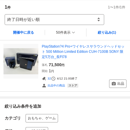
1
1
〜
1
件/
1
件
件
終了日時が近い順
開催中に戻る
50件表示
絞り込み
(1)
PlayStation?4 Pro+ワイヤレスサラウンドヘッドセッ
ト 500 Million Limited Edition CUH-7100B SONY 限
定5万台_長Ft78
71,500
落札
円
1
開始
円
32
4/12 21:00
終了
出品
ストア
出品中の商品
絞り込み条件を追加
カテゴリ
おもちゃ、ゲーム