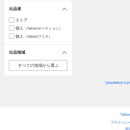
出品者
ストア
個人
（Yahoo!オークション）
個人
（Yahoo!フリマ）
出品地域
すべての地域から選ぶ
「playstation 
Yah
プライバシ
特