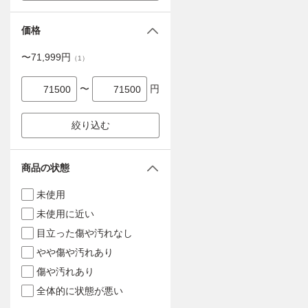
価格
〜
71,999
円
（
1
）
〜
円
絞り込む
商品の状態
未使用
未使用に近い
目立った傷や汚れなし
やや傷や汚れあり
傷や汚れあり
全体的に状態が悪い