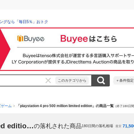
ングなら「毎日5％」おトク
このカテゴリから
＋条件指定
ビゲーム
「playstation 4 pro 500 million limited edition」の商品一覧
（終了180日
「playstation 4 pro 500 million limited edition」
の落札された商品
71,50
180
日間の落札相場
最安