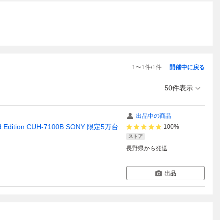
1
〜
1
件/
1
件
開催中に戻る
50件表示
出品中の商品
 Edition CUH-7100B SONY 限定5万台
100%
ストア
長野県
から発送
出品