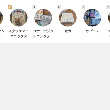
3
4
5
6
7
ナム
スクウェア・
コナミデジタ
セガ
カプコン
コ
ーテ
エニックス
ルエンタテイ
ト
ンメント