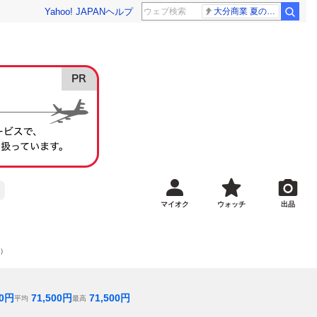
Yahoo! JAPAN
ヘルプ
大分商業 夏の甲子園
マイオク
ウォッチ
出品
間）
0
円
71,500
円
71,500
円
平均
最高