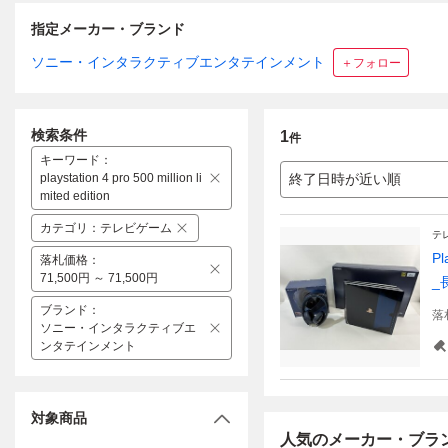
指定メーカー・ブランド
ソニー・インタラクティブエンタテインメント
＋フォロー
検索条件
1
件
キーワード
：
playstation 4 pro 500 million li
終了日時が近い順
mited edition
カテゴリ
：
テレビゲーム
テ
P
落札価格
：
71,500円 ～ 71,500円
_
ブランド
：
落
ソニー・インタラクティブエ
ンタテインメント
対象商品
人気のメーカー・ブラ