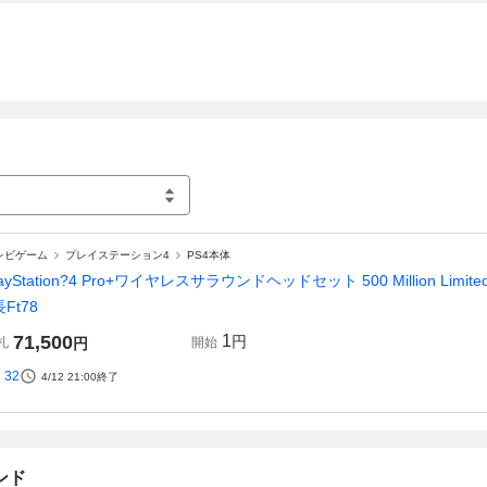
レビゲーム
プレイステーション4
PS4本体
layStation?4 Pro+ワイヤレスサラウンドヘッドセット 500 Million Limited
長Ft78
71,500
1
円
札
円
開始
32
4/12 21:00
終了
ンド