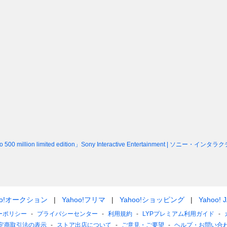
4 pro 500 million limited edition」Sony Interactive Entertainment
oo!オークション
Yahoo!フリマ
Yahoo!ショッピング
Yahoo! 
ーポリシー
プライバシーセンター
利用規約
LYPプレミアム利用ガイド
定商取引法の表示
ストア出店について
ご意見・ご要望
ヘルプ・お問い合