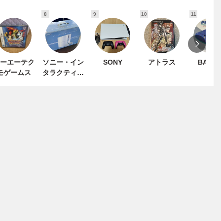
8
9
10
11
ーエーテク
ソニー・イン
SONY
アトラス
BANDA
モゲームス
タラクティブ
エンタテイン
メント