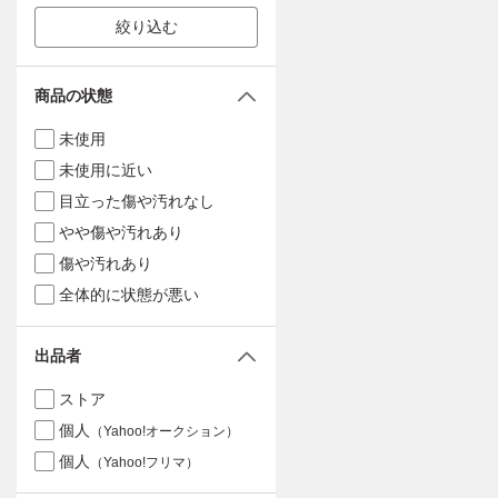
絞り込む
商品の状態
未使用
未使用に近い
目立った傷や汚れなし
やや傷や汚れあり
傷や汚れあり
全体的に状態が悪い
出品者
ストア
個人
（Yahoo!オークション）
個人
（Yahoo!フリマ）