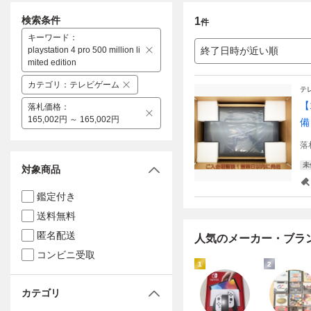
検索条件
1
件
キーワード
：
playstation 4 pro 500 million li
終了日時が近い順
mited edition
カテゴリ
：
テレビゲーム
テ
【1
落札価格
：
165,002円 ～ 165,002円
備 
落
未
対象商品
鑑定付き
送料無料
匿名配送
人気のメーカー・ブラ
コンビニ受取
1
2
カテゴリ