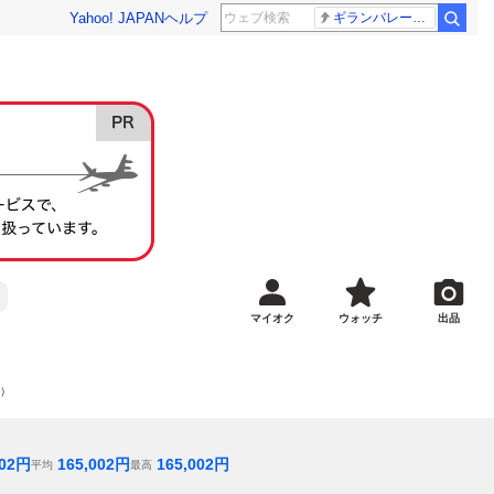
Yahoo! JAPAN
ヘルプ
ギランバレー症候群
マイオク
ウォッチ
出品
間）
02
円
165,002
円
165,002
円
平均
最高