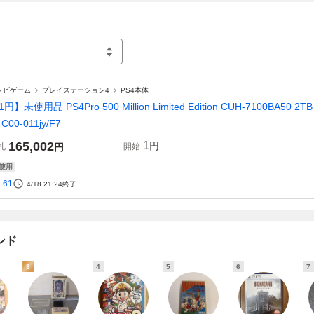
レビゲーム
プレイステーション4
PS4本体
円】未使用品 PS4Pro 500 Million Limited Edition CUH-7100BA50 2T
C00-011jy/F7
165,002
1
円
札
円
開始
使用
61
4/18 21:24
終了
ンド
3
4
5
6
7