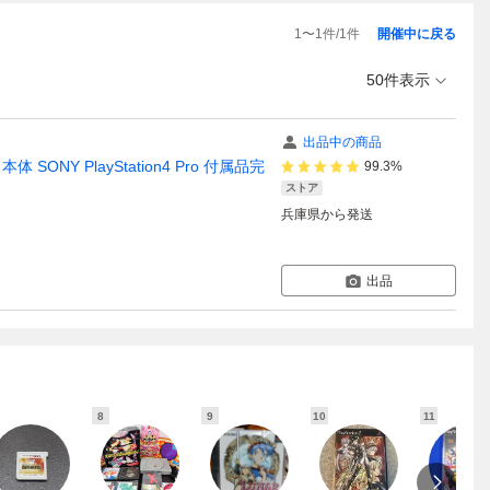
1
〜
1
件/
1
件
開催中に戻る
50件表示
出品中の商品
B 本体 SONY PlayStation4 Pro 付属品完
99.3%
ストア
兵庫県
から発送
出品
8
9
10
11