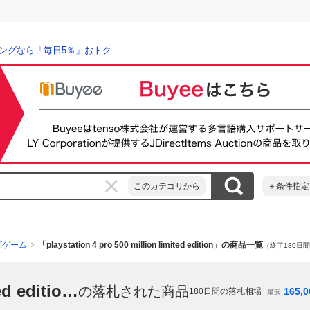
ングなら「毎日5％」おトク
このカテゴリから
＋条件指定
ビゲーム
「playstation 4 pro 500 million limited edition」の商品一覧
（終了180日
「playstation 4 pro 500 million limited edition」
の落札された商品
165,0
180
日間の落札相場
最安