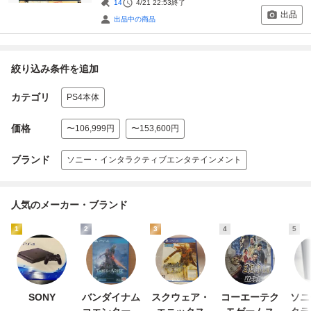
14
4/21 22:53
終了
出品
出品中の商品
絞り込み条件を追加
カテゴリ
PS4本体
価格
〜106,999円
〜153,600円
ブランド
ソニー・インタラクティブエンタテインメント
人気のメーカー・ブランド
1
2
3
4
5
SONY
バンダイナム
スクウェア・
コーエーテク
ソニ