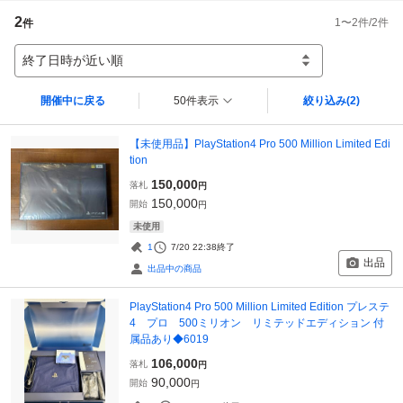
2
1
〜
2
件/
2
件
件
終了日時が近い順
開催中に戻る
50件表示
絞り込み
(2)
【未使用品】PlayStation4 Pro 500 Million Limited Edi
tion
150,000
落札
円
150,000
開始
円
未使用
1
7/20 22:38
終了
出品
出品中の商品
PlayStation4 Pro 500 Million Limited Edition プレステ
4 プロ 500ミリオン リミテッドエディション 付
属品あり◆6019
106,000
落札
円
90,000
開始
円