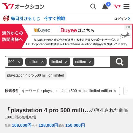
i
毎日引けるくじ 今すぐ挑戦
ログイン
500
million
limited
edition
playstation 4 pro 500 million limited
検索条件
キーワード
：
playstation 4 pro 500 million limited edition
カ
「playstation 4 pro 500 million limited edition」
の落札された商品
180
日間の落札相場
106,000
円
128,000
円
150,000
円
最安
平均
最高